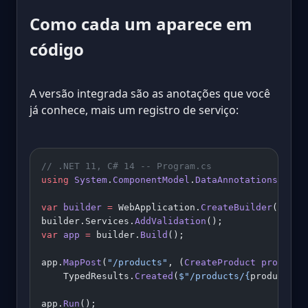
Como cada um aparece em
código
A versão integrada são as anotações que você
já conhece, mais um registro de serviço:
// .NET 11, C# 14 -- Program.cs
using
 System
.
ComponentModel
.
DataAnnotations
;
var
 builder
 =
 WebApplication.
CreateBuilder
(args)
builder.Services.
AddValidation
();
var
 app
 =
 builder.
Build
();
app.
MapPost
(
"/products"
, (
CreateProduct
 product
)
    TypedResults.
Created
(
$"/products/
{
product
.
Sk
app.
Run
();