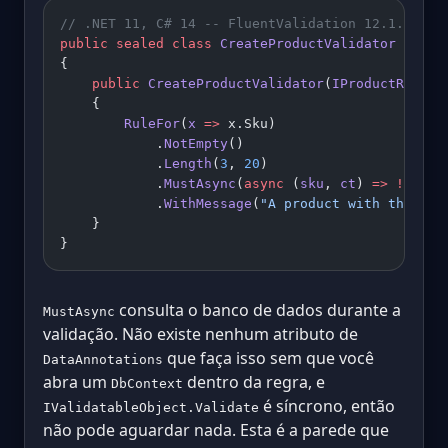
// .NET 11, C# 14 -- FluentValidation 12.1.1
public
 sealed
 class
 CreateProductValidator
 : 
Abs
{
    public
 CreateProductValidator
(
IProductReposi
    {
        RuleFor
(
x
 =>
 x.Sku)
            .
NotEmpty
()
            .
Length
(
3
, 
20
)
            .
MustAsync
(
async
 (
sku
, 
ct
) 
=>
 !await
            .
WithMessage
(
"A product with this SK
    }
}
consulta o banco de dados durante a
MustAsync
validação. Não existe nenhum atributo de
que faça isso sem que você
DataAnnotations
abra um
dentro da regra, e
DbContext
é síncrono, então
IValidatableObject.Validate
não pode aguardar nada. Esta é a parede que