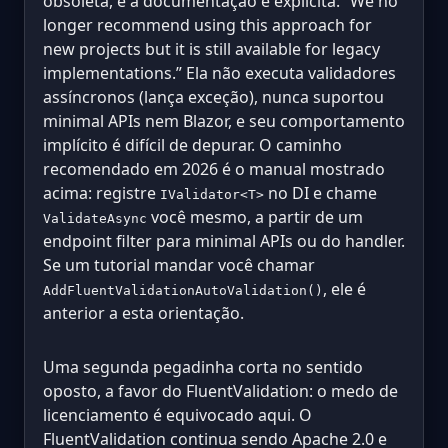
obsoleta, e a documentação é explícita: “We no
longer recommend using this approach for
new projects but it is still available for legacy
implementations.” Ela não executa validadores
assíncronos (lança exceção), nunca suportou
minimal APIs nem Blazor, e seu comportamento
implícito é difícil de depurar. O caminho
recomendado em 2026 é o manual mostrado
acima: registre
no DI e chame
IValidator<T>
você mesmo, a partir de um
ValidateAsync
endpoint filter para minimal APIs ou do handler.
Se um tutorial mandar você chamar
, ele é
AddFluentValidationAutoValidation()
anterior a esta orientação.
Uma segunda pegadinha corta no sentido
oposto, a favor do FluentValidation: o medo de
licenciamento é equivocado aqui. O
FluentValidation continua sendo Apache 2.0 e