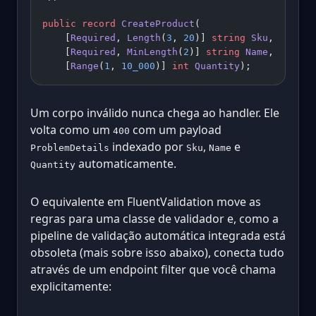
public
 record
 CreateProduct
(
    [
Required
, 
Length
(
3
, 
20
)] 
string
 Sku
,
    [
Required
, 
MinLength
(
2
)] 
string
 Name
,
    [
Range
(
1
, 
10_000
)] 
int
 Quantity
);
Um corpo inválido nunca chega ao handler. Ele
volta como um
com um payload
400
indexado por
,
e
ProblemDetails
Sku
Name
automaticamente.
Quantity
O equivalente em FluentValidation move as
regras para uma classe de validador e, como a
pipeline de validação automática integrada está
obsoleta (mais sobre isso abaixo), conecta tudo
através de um endpoint filter que você chama
explicitamente: