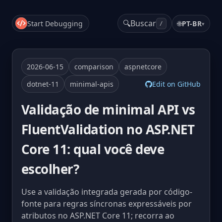
🔍
Buscar
Start Debugging
🌐
PT-BR
▾
/
2026-06-15
comparison
aspnetcore
dotnet-11
minimal-apis
Edit on GitHub
Validação de minimal API vs
FluentValidation no ASP.NET
Core 11: qual você deve
escolher?
Use a validação integrada gerada por código-
fonte para regras síncronas expressáveis por
atributos no ASP.NET Core 11; recorra ao