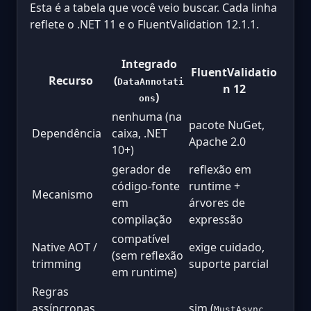
Esta é a tabela que você veio buscar. Cada linha
reflete o .NET 11 e o FluentValidation 12.1.1.
Integrado
FluentValidatio
Recurso
(
DataAnnotati
n 12
)
ons
nenhuma (na
pacote NuGet,
Dependência
caixa, .NET
Apache 2.0
10+)
gerador de
reflexão em
código-fonte
runtime +
Mecanismo
em
árvores de
compilação
expressão
compatível
Native AOT /
exige cuidado,
(sem reflexão
trimming
suporte parcial
em runtime)
Regras
assíncronas
sim (
,
MustAsync