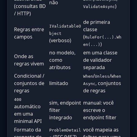
não
(consultas BD
)
ValidateAsync
/ HTTP)
de primeira
IValidatableO
Regras entre
classe
bject
campos
(
RuleFor(...).Wh
(verboso)
)
en(...)
no modelo,
em uma classe
Onde as
como
de validador
regras vivem
atributos
separada
Condicional /
/
/
When
Unless
When
conjuntos de
limitado
, conjuntos
Async
regras
de regras
400
sim, endpoint
manual: você
automático
filter
escreve o
em uma
integrado
endpoint filter
minimal API
Formato da
você mapeia as
ProblemDetail
resposta de
(RFC 9457)
falhas para uma