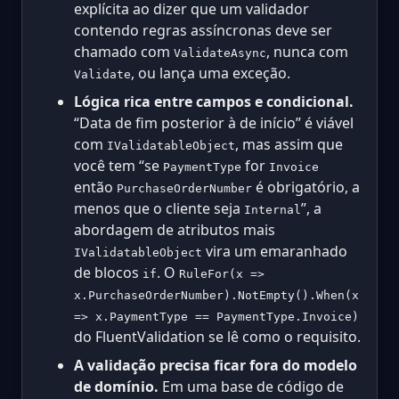
explícita ao dizer que um validador
contendo regras assíncronas deve ser
chamado com
, nunca com
ValidateAsync
, ou lança uma exceção.
Validate
Lógica rica entre campos e condicional.
“Data de fim posterior à de início” é viável
com
, mas assim que
IValidatableObject
você tem “se
for
PaymentType
Invoice
então
é obrigatório, a
PurchaseOrderNumber
menos que o cliente seja
”, a
Internal
abordagem de atributos mais
vira um emaranhado
IValidatableObject
de blocos
. O
if
RuleFor(x =>
x.PurchaseOrderNumber).NotEmpty().When(x
=> x.PaymentType == PaymentType.Invoice)
do FluentValidation se lê como o requisito.
A validação precisa ficar fora do modelo
de domínio.
Em uma base de código de