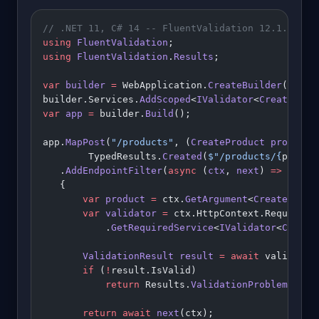
// .NET 11, C# 14 -- FluentValidation 12.1.1
using
 FluentValidation
;
using
 FluentValidation
.
Results
;
var
 builder
 =
 WebApplication.
CreateBuilder
(args)
builder.Services.
AddScoped
<
IValidator
<
CreateProd
var
 app
 =
 builder.
Build
();
app.
MapPost
(
"/products"
, (
CreateProduct
 product
)
        TypedResults.
Created
(
$"/products/
{
produc
   .
AddEndpointFilter
(
async
 (
ctx
, 
next
) 
=>
   {
       var
 product
 =
 ctx.
GetArgument
<
CreateProdu
       var
 validator
 =
 ctx.HttpContext.RequestSe
           .
GetRequiredService
<
IValidator
<
Create
       ValidationResult
 result
 =
 await
 validator
       if
 (
!
result.IsValid)
           return
 Results.
ValidationProblem
(resu
       return
 await
 next
(ctx);