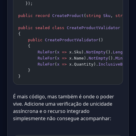
   });
public
 record
 CreateProduct
(
string
 Sku
, 
string
 N
public
 sealed
 class
 CreateProductValidator
 : 
Abs
{
    public
 CreateProductValidator
()
    {
        RuleFor
(
x
 =>
 x.Sku).
NotEmpty
().
Length
(
3
,
        RuleFor
(
x
 =>
 x.Name).
NotEmpty
().
MinimumL
        RuleFor
(
x
 =>
 x.Quantity).
InclusiveBetwee
    }
}
É mais código, mas também é onde o poder
vive. Adicione uma verificação de unicidade
assíncrona e o recurso integrado
simplesmente não consegue acompanhar: