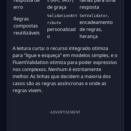
s
erro
de graça
resposta
,
ValidationAtt
SetValidator
Regras
encadeamento
ribute
compostas
personalizad
de regras,
reutilizáveis
o
herança
A leitura curta: o recurso integrado otimiza
para “ligue e esqueça” em modelos simples, e o
FluentValidation otimiza para poder expressivo
nos complexos. Nenhum é estritamente
melhor. As linhas que decidem a maioria dos
casos são as regras assíncronas e onde as
regras vivem.
ADVERTISEMENT