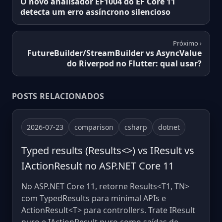
O novo analisador EF1004 do EF Core 11
detecta um erro assíncrono silencioso
Próximo ›
FutureBuilder/StreamBuilder vs AsyncValue
do Riverpod no Flutter: qual usar?
POSTS RELACIONADOS
2026-07-23
comparison
csharp
dotnet
Typed results (Results<>) vs IResult vs
IActionResult no ASP.NET Core 11
No ASP.NET Core 11, retorne Results<T1, TN>
com TypedResults para minimal APIs e
ActionResult<T> para controllers. Trate IResult