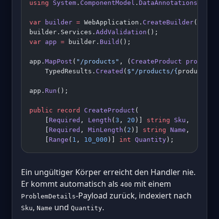
using
 System
.
ComponentModel
.
DataAnnotations
;
var
 builder
 =
 WebApplication.
CreateBuilder
(args)
builder.Services.
AddValidation
();
var
 app
 =
 builder.
Build
();
app.
MapPost
(
"/products"
, (
CreateProduct
 product
)
    TypedResults.
Created
(
$"/products/
{
product
.
Sk
app.
Run
();
public
 record
 CreateProduct
(
    [
Required
, 
Length
(
3
, 
20
)] 
string
 Sku
,
    [
Required
, 
MinLength
(
2
)] 
string
 Name
,
    [
Range
(
1
, 
10_000
)] 
int
 Quantity
);
Ein ungültiger Körper erreicht den Handler nie.
Er kommt automatisch als
mit einem
400
-Payload zurück, indexiert nach
ProblemDetails
,
und
.
Sku
Name
Quantity