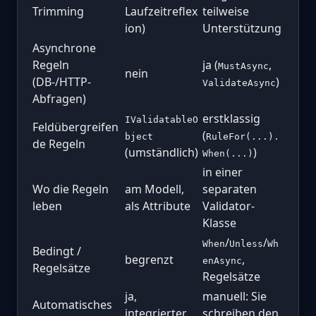
Trimming
Laufzeitreflex
teilweise
ion)
Unterstützung
Asynchrone
Regeln
ja (
,
MustAsync
nein
(DB-/HTTP-
)
ValidateAsync
Abfragen)
erstklassig
IValidatableO
Feldübergreifen
(
bject
RuleFor(...).
de Regeln
(umständlich)
)
When(...)
in einer
Wo die Regeln
am Modell,
separaten
leben
als Attribute
Validator-
Klasse
/
/
When
Unless
Wh
Bedingt /
begrenzt
,
enAsync
Regelsätze
Regelsätze
ja,
manuell: Sie
Automatisches
integrierter
schreiben den