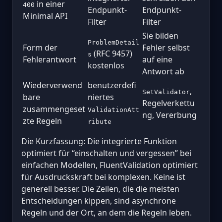
in einer
400
Endpunkt-
Endpunkt-
Minimal API
Filter
Filter
Sie bilden
ProblemDetail
Form der
Fehler selbst
(RFC 9457)
s
Fehlerantwort
auf eine
kostenlos
Antwort ab
Wiederverwend
benutzerdefi
,
SetValidator
bare
niertes
Regelverkettu
zusammengeset
ValidationAtt
ng, Vererbung
zte Regeln
ribute
Die Kurzfassung: Die integrierte Funktion
optimiert für “einschalten und vergessen” bei
einfachen Modellen, FluentValidation optimiert
für Ausdruckskraft bei komplexen. Keine ist
generell besser. Die Zeilen, die die meisten
Entscheidungen kippen, sind asynchrone
Regeln und der Ort, an dem die Regeln leben.