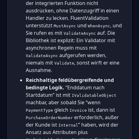
der integrierten Funktion nicht
ausdrücken, ohne Datenzugriff in einen
Handler zu lecken. FluentValidation
unterstützt
und
, und
MustAsync
WhenAsync
Sie rufen es mit
auf. Die
ValidateAsync
Bibliothek ist explizit: Ein Validator mit
asynchronen Regeln muss mit
aufgerufen werden,
ValidateAsync
niemals mit
, sonst wirft er eine
Validate
Ausnahme.
Reichhaltige feldübergreifende und
bedingte Logik.
“Enddatum nach
Startdatum” ist mit
IValidatableObject
machbar, aber sobald Sie “wenn
gleich
ist, dann ist
PaymentType
Invoice
erforderlich, außer
PurchaseOrderNumber
der Kunde ist
” haben, wird der
Internal
Ansatz aus Attributen plus