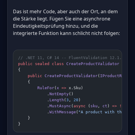
Das ist mehr Code, aber auch der Ort, an dem
die Stärke liegt. Fügen Sie eine asynchrone
Eindeutigkeitsprüfung hinzu, und die
integrierte Funktion kann schlicht nicht folgen:
// .NET 11, C# 14 -- FluentValidation 12.1.1
public
 sealed
 class
 CreateProductValidator
 : 
Abs
{
    public
 CreateProductValidator
(
IProductReposi
    {
        RuleFor
(
x
 =>
 x.Sku)
            .
NotEmpty
()
            .
Length
(
3
, 
20
)
            .
MustAsync
(
async
 (
sku
, 
ct
) 
=>
 !await
            .
WithMessage
(
"A product with this SK
    }
}