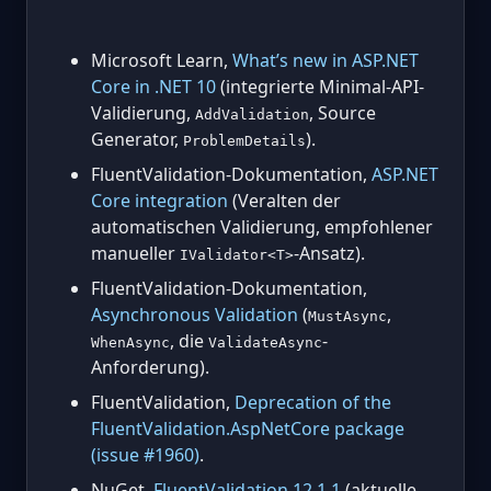
Microsoft Learn,
What’s new in ASP.NET
Core in .NET 10
(integrierte Minimal-API-
Validierung,
, Source
AddValidation
Generator,
).
ProblemDetails
FluentValidation-Dokumentation,
ASP.NET
Core integration
(Veralten der
automatischen Validierung, empfohlener
manueller
-Ansatz).
IValidator<T>
FluentValidation-Dokumentation,
Asynchronous Validation
(
,
MustAsync
, die
-
WhenAsync
ValidateAsync
Anforderung).
FluentValidation,
Deprecation of the
FluentValidation.AspNetCore package
(issue #1960)
.
NuGet,
FluentValidation 12.1.1
(aktuelle