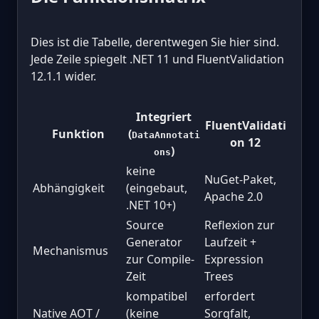
Dies ist die Tabelle, derentwegen Sie hier sind.
Jede Zeile spiegelt .NET 11 und FluentValidation
12.1.1 wider.
Integriert
FluentValidati
Funktion
(
DataAnnotati
on 12
)
ons
keine
NuGet-Paket,
Abhängigkeit
(eingebaut,
Apache 2.0
.NET 10+)
Source
Reflexion zur
Generator
Laufzeit +
Mechanismus
zur Compile-
Expression
Zeit
Trees
kompatibel
erfordert
Native AOT /
(keine
Sorgfalt,