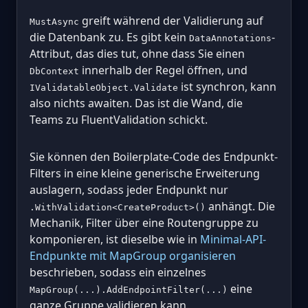
greift während der Validierung auf
MustAsync
die Datenbank zu. Es gibt kein
-
DataAnnotations
Attribut, das dies tut, ohne dass Sie einen
innerhalb der Regel öffnen, und
DbContext
ist synchron, kann
IValidatableObject.Validate
also nichts awaiten. Das ist die Wand, die
Teams zu FluentValidation schickt.
Sie können den Boilerplate-Code des Endpunkt-
Filters in eine kleine generische Erweiterung
auslagern, sodass jeder Endpunkt nur
anhängt. Die
.WithValidation<CreateProduct>()
Mechanik, Filter über eine Routengruppe zu
komponieren, ist dieselbe wie in
Minimal-API-
Endpunkte mit MapGroup organisieren
beschrieben, sodass ein einzelnes
eine
MapGroup(...).AddEndpointFilter(...)
ganze Gruppe validieren kann.