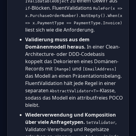
zu einem Gewirr aus
IValidatableObject
-Blöcken. FluentValidations
if
RuleFor(x =>
x.PurchaseOrderNumber).NotEmpty().When(x
=> x.PaymentType == PaymentType.Invoice)
liest sich wie die Anforderung.
Validierung muss aus dem
Domänenmodell heraus.
In einer Clean-
Architecture- oder DDD-Codebasis
koppelt das Dekorieren eines Domänen-
Records mit
und
[Range]
[EmailAddress]
das Modell an einen Präsentationsbelang.
FluentValidation hält jede Regel in einer
separaten
-Klasse,
AbstractValidator<T>
sodass das Modell ein attributfreies POCO
bleibt.
Wiederverwendung und Komposition
über viele Anfragetypen.
,
SetValidator
Validator-Vererbung und Regelsätze