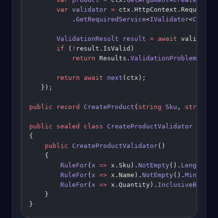
       var
 validator
 =
 ctx.HttpContext.RequestSe
           .
GetRequiredService
<
IValidator
<
Create
       ValidationResult
 result
 =
 await
 validator
       if
 (
!
result.IsValid)
           return
 Results.
ValidationProblem
(resu
       return
 await
 next
(ctx);
   });
public
 record
 CreateProduct
(
string
 Sku
, 
string
 N
public
 sealed
 class
 CreateProductValidator
 : 
Abs
{
    public
 CreateProductValidator
()
    {
        RuleFor
(
x
 =>
 x.Sku).
NotEmpty
().
Length
(
3
,
        RuleFor
(
x
 =>
 x.Name).
NotEmpty
().
MinimumL
        RuleFor
(
x
 =>
 x.Quantity).
InclusiveBetwee
    }
}