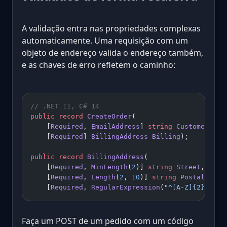
A validação entra nas propriedades complexas
automaticamente. Uma requisição com um
objeto de endereço valida o endereço também,
e as chaves de erro refletem o caminho:
// .NET 11, C# 14
public
 record
 CreateOrder
(
    [
Required
, 
EmailAddress
] 
string
 CustomerEmai
    [
Required
] 
BillingAddress
 Billing
);
public
 record
 BillingAddress
(
    [
Required
, 
MinLength
(
2
)] 
string
 Street
,
    [
Required
, 
Length
(
2
, 
10
)] 
string
 PostalCode
,
    [
Required
, 
RegularExpression
(
"^[A-Z]{2}$"
)] 
Faça um POST de um pedido com um código