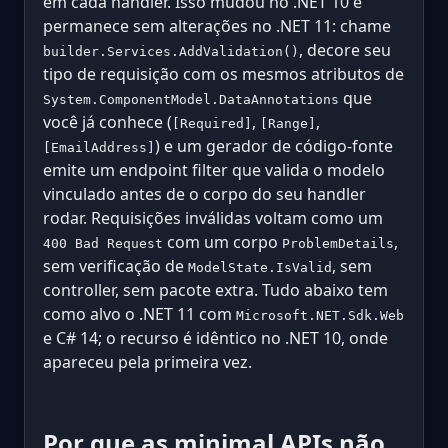
em cada handler. Isso mudou no .NET 10 e
permanece sem alterações no .NET 11: chame
, decore seu
builder.Services.AddValidation()
tipo de requisição com os mesmos atributos de
que
System.ComponentModel.DataAnnotations
você já conhece (
,
,
[Required]
[Range]
) e um gerador de código-fonte
[EmailAddress]
emite um endpoint filter que valida o modelo
vinculado antes de o corpo do seu handler
rodar. Requisições inválidas voltam como um
com um corpo
,
400 Bad Request
ProblemDetails
sem verificação de
, sem
ModelState.IsValid
controller, sem pacote extra. Tudo abaixo tem
como alvo o .NET 11 com
Microsoft.NET.Sdk.Web
e C# 14; o recurso é idêntico no .NET 10, onde
apareceu pela primeira vez.
Por que as minimal APIs não