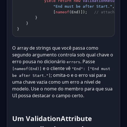
            yield
 return
 new
 ValidationResult
(
                "End must be after Start."
,
                [
nameof
(End)]);   
// attaches th
        }
    }
}
O array de strings que você passa como
segundo argumento controla sob qual chave o
erro pousa no dicionário
. Passe
errors
e o cliente vê
[nameof(End)]
"End": ["End must
; omita-o e o erro vai para
be after Start."]
uma chave vazia como um erro a nível de
modelo. Use o nome do membro para que sua
UI possa destacar o campo certo.
Um ValidationAttribute