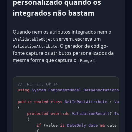
personalizado quando os
integrados não bastam
Quando nem os atributos integrados nem o
servem, escreva um
IValidatableObject
. O gerador de código-
ValidationAttribute
fonte captura os atributos personalizados da
mesma forma que captura o
:
[Range]
// .NET 11, C# 14
using
 System
.
ComponentModel
.
DataAnnotations
;
public
 sealed
 class
 NotInPastAttribute
 : 
Validat
{
    protected
 override
 ValidationResult
? 
IsValid
    {
        if
 (value 
is
 DateOnly
 date
 &&
 date 
<
 Dat
        {