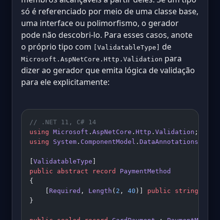
só é referenciado por meio de uma classe base,
uma interface ou polimorfismo, o gerador
pode não descobri-lo. Para esses casos, anote
o próprio tipo com
de
[ValidatableType]
para
Microsoft.AspNetCore.Http.Validation
dizer ao gerador que emita lógica de validação
para ele explicitamente:
// .NET 11, C# 14
using
 Microsoft
.
AspNetCore
.
Http
.
Validation
;
using
 System
.
ComponentModel
.
DataAnnotations
;
[
ValidatableType
]
public
 abstract
 record
 PaymentMethod
{
    [
Required
, 
Length
(
2
, 
40
)] 
public
 string
 Hold
}