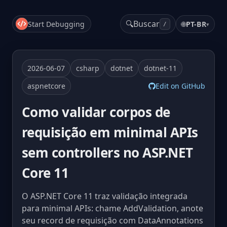
🔍
Buscar
Start Debugging
🌐
PT-BR
▾
/
2026-06-07
csharp
dotnet
dotnet-11
aspnetcore
Edit on GitHub
Como validar corpos de
requisição em minimal APIs
sem controllers no ASP.NET
Core 11
O ASP.NET Core 11 traz validação integrada
para minimal APIs: chame AddValidation, anote
seu record de requisição com DataAnnotations