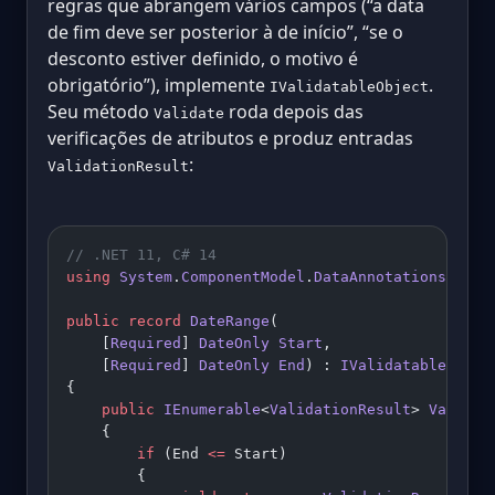
regras que abrangem vários campos (“a data
de fim deve ser posterior à de início”, “se o
desconto estiver definido, o motivo é
obrigatório”), implemente
.
IValidatableObject
Seu método
roda depois das
Validate
verificações de atributos e produz entradas
:
ValidationResult
// .NET 11, C# 14
using
 System
.
ComponentModel
.
DataAnnotations
;
public
 record
 DateRange
(
    [
Required
] 
DateOnly
 Start
,
    [
Required
] 
DateOnly
 End
) : 
IValidatableObjec
{
    public
 IEnumerable
<
ValidationResult
> 
Validat
    {
        if
 (End 
<=
 Start)
        {