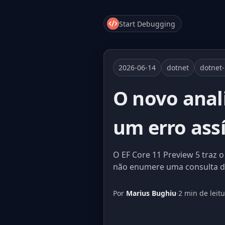
Start Debugging
2026-06-14
dotnet
dotnet
O novo anal
um erro ass
O EF Core 11 Preview 5 traz 
não enumere uma consulta de
Por
Marius Bughiu
·
2 min de leit