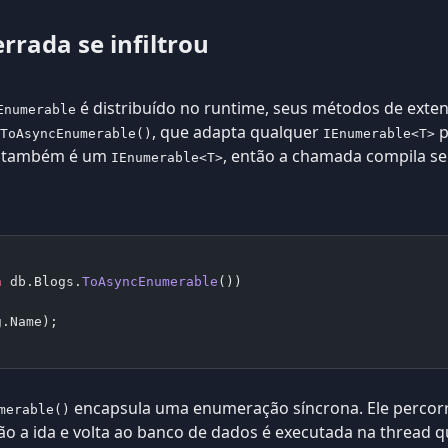
rada se infiltrou
é distribuído no runtime, seus métodos de exte
Enumerable
, que adapta qualquer
p
ToAsyncEnumerable()
IEnumerable<T>
e também é um
, então a chamada compila se
IEnumerable<T>
n
 db.Blogs.
ToAsyncEnumerable
())
g.Name);
encapsula uma enumeração síncrona. Ele percor
merable()
o a ida e volta ao banco de dados é executada na thread 