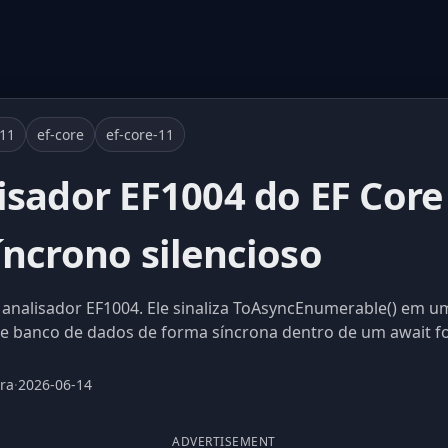
-11
ef-core
ef-core-11
isador EF1004 do EF Core
íncrono silencioso
o analisador EF1004. Ele sinaliza ToAsyncEnumerable() em 
 banco de dados de forma síncrona dentro de um await f
ura
·
2026-06-14
ADVERTISEMENT