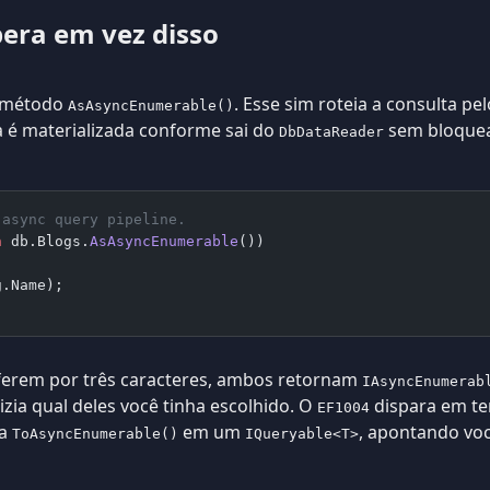
pera em vez disso
o método
. Esse sim roteia a consulta pe
AsAsyncEnumerable()
a é materializada conforme sai do
sem bloquea
DbDataReader
 async query pipeline.
n
 db.Blogs.
AsAsyncEnumerable
())
g.Name);
ferem por três caracteres, ambos retornam
IAsyncEnumerab
izia qual deles você tinha escolhido. O
dispara em t
EF1004
ma
em um
, apontando vo
ToAsyncEnumerable()
IQueryable<T>