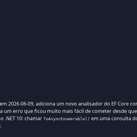
 em 2026-06-09, adiciona um novo analisador do EF Core com
cta um erro que ficou muito mais fácil de cometer desde qu
no .NET 10: chamar
em uma consulta do 
ToAsyncEnumerable()
.