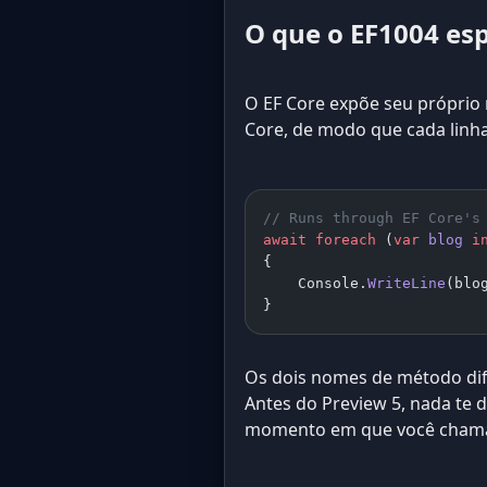
O que o EF1004 es
O EF Core expõe seu própri
Core, de modo que cada linh
// Runs through EF Core's
await
 foreach
 (
var
 blog
 i
{
    Console.
WriteLine
(blo
}
Os dois nomes de método di
Antes do Preview 5, nada te d
momento em que você cha