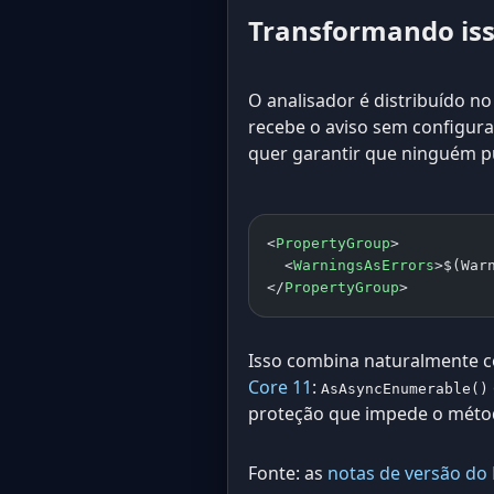
Transformando iss
O analisador é distribuído n
recebe o aviso sem configur
quer garantir que ninguém pu
<
PropertyGroup
>
  <
WarningsAsErrors
>$(War
</
PropertyGroup
>
Isso combina naturalmente 
Core 11
:
AsAsyncEnumerable()
proteção que impede o métod
Fonte: as
notas de versão do 