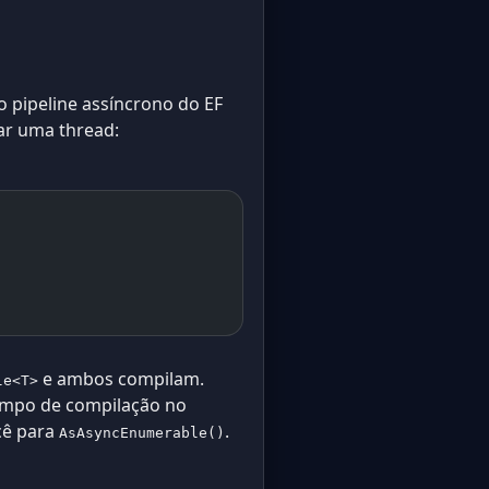
lo pipeline assíncrono do EF
r uma thread:
e ambos compilam.
le<T>
empo de compilação no
cê para
.
AsAsyncEnumerable()