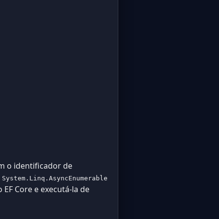
 o identificador de
e
System.Linq.AsyncEnumerable
EF Core e executá-la de