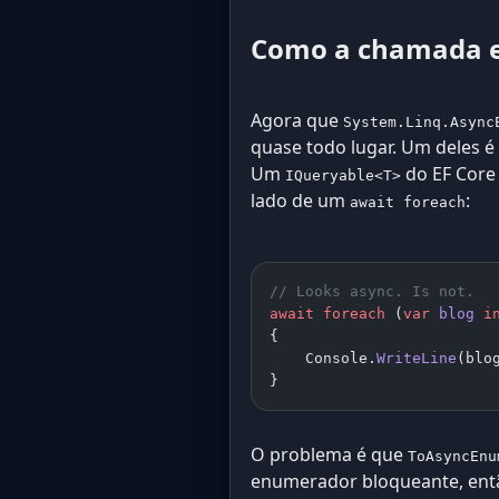
Como a chamada er
Agora que
System.Linq.Async
quase todo lugar. Um deles é
Um
do EF Cor
IQueryable<T>
lado de um
:
await foreach
// Looks async. Is not.
await
 foreach
 (
var
 blog
 i
{
    Console.
WriteLine
(blo
}
O problema é que
ToAsyncEnu
enumerador bloqueante, entã