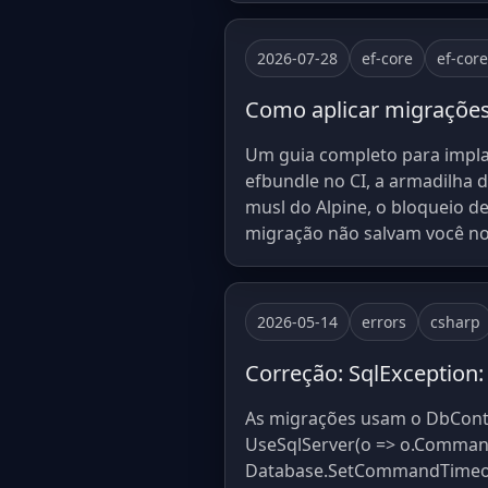
2026-07-28
ef-core
ef-cor
Como aplicar migrações
Um guia completo para impla
efbundle no CI, a armadilha 
musl do Alpine, o bloqueio d
migração não salvam você n
2026-05-14
errors
csharp
Correção: SqlException
As migrações usam o DbConte
UseSqlServer(o => o.Command
Database.SetCommandTimeout