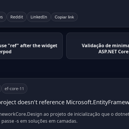
ws
Reddit
LinkedIn
Copiar link
se "ref" after the widget
Validação de minima
erpod
ASP.NET Core 
ef-core-11
project doesn't reference Microsoft.EntityFram
meworkCore.Design ao projeto de inicialização que o dotnet
 passe -s em soluções em camadas.