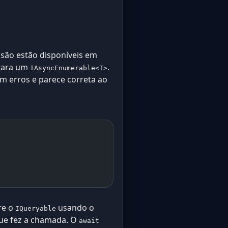
nsão estão disponíveis em
ara um
.
IAsyncEnumerable<T>
m erros e parece correta ao
re o
usando o
IQueryable
que fez a chamada. O
await