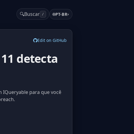
🔍
Buscar
🌐
PT-BR
▾
/
Edit on GitHub
 11 detecta
um IQueryable para que você
oreach.