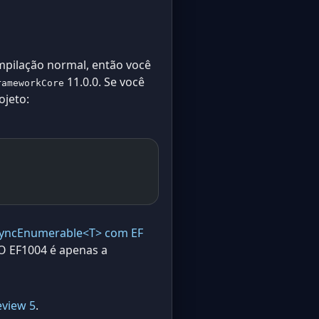
mpilação normal, então você
11.0.0. Se você
rameworkCore
ojeto:
syncEnumerable<T> com EF
 O EF1004 é apenas a
eview 5
.