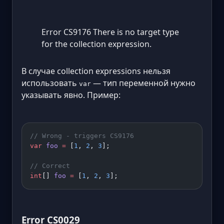
Error CS9176 There is no target type
for the collection expression.
В случае collection expressions нельзя
использовать
— тип переменной нужно
var
указывать явно. Пример:
// Wrong - triggers CS9176
var
 foo
 =
 [
1
, 
2
, 
3
];
// Correct
int
[] 
foo
 =
 [
1
, 
2
, 
3
];
Error CS0029