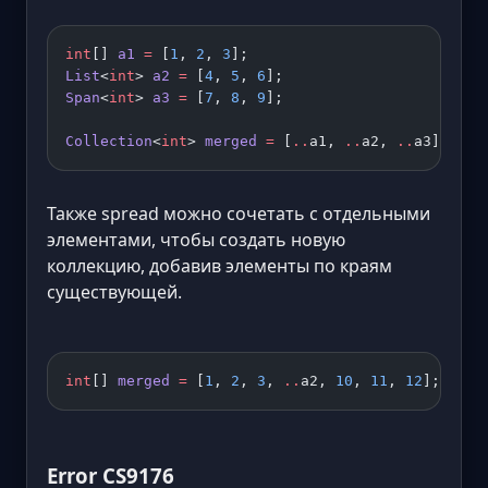
int
[] 
a1
 =
 [
1
, 
2
, 
3
];
List
<
int
> 
a2
 =
 [
4
, 
5
, 
6
];
Span
<
int
> 
a3
 =
 [
7
, 
8
, 
9
];
Collection
<
int
> 
merged
 =
 [
..
a1, 
..
a2, 
..
a3];
Также spread можно сочетать с отдельными
элементами, чтобы создать новую
коллекцию, добавив элементы по краям
существующей.
int
[] 
merged
 =
 [
1
, 
2
, 
3
, 
..
a2, 
10
, 
11
, 
12
];
Error CS9176