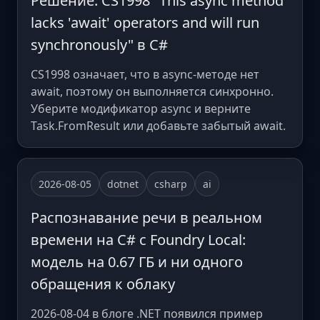
Решение: CS1998 "This async method
lacks 'await' operators and will run
synchronously" в C#
CS1998 означает, что в async-методе нет
await, поэтому он выполняется синхронно.
Уберите модификатор async и верните
Task.FromResult или добавьте забытый await.
2026-08-05
dotnet
csharp
ai
Распознавание речи в реальном
времени на C# с Foundry Local:
модель на 0.67 ГБ и ни одного
обращения к облаку
2026-08-04 в блоге .NET появился пример