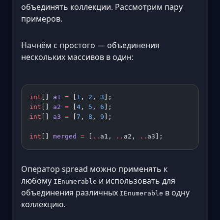
объединять коллекции. Рассмотрим пару
примеров.
Начнём с простого — объединения
нескольких массивов в один:
int
[] 
a1
 =
 [
1
, 
2
, 
3
];
int
[] 
a2
 =
 [
4
, 
5
, 
6
];
int
[] 
a3
 =
 [
7
, 
8
, 
9
];
int
[] 
merged
 =
 [
..
a1, 
..
a2, 
..
a3];
Оператор spread можно применять к
любому
и использовать для
IEnumerable
объединения различных
в одну
IEnumerable
коллекцию.