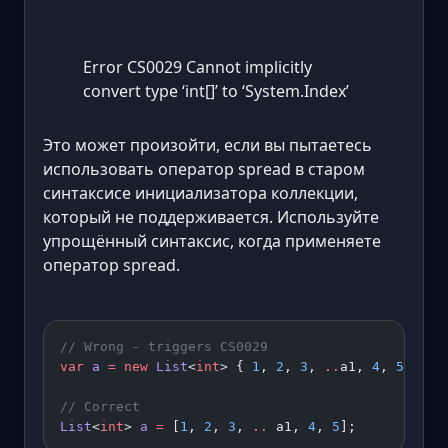
Error CS0029 Cannot implicitly
convert type ‘int[]’ to ‘System.Index’
Это может произойти, если вы пытаетесь
использовать оператор spread в старом
синтаксисе инициализатора коллекции,
который не поддерживается. Используйте
упрощённый синтаксис, когда применяете
оператор spread.
// Wrong - triggers CS0029
var
 a
 =
 new
 List
<
int
> { 
1
, 
2
, 
3
, 
..
a1, 
4
, 
5
 };
// Correct
List
<
int
> 
a
 =
 [
1
, 
2
, 
3
, 
..
 a1, 
4
, 
5
];