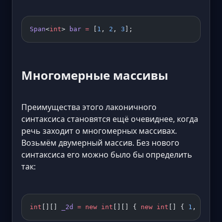
Span
<
int
> 
bar
 =
 [
1
, 
2
, 
3
];
Многомерные массивы
Преимущества этого лаконичного
синтаксиса становятся ещё очевиднее, когда
речь заходит о многомерных массивах.
Возьмём двумерный массив. Без нового
синтаксиса его можно было бы определить
так:
int
[][] 
_2d
 =
 new
 int
[][] { 
new
 int
[] { 
1
, 
2
, 
3
 