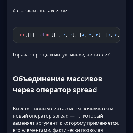
А с новым синтаксисом:
int
[][] 
_2d
 =
 [[
1
, 
2
, 
3
], [
4
, 
5
, 
6
], [
7
, 
8
, 
9
]];
Гораздо проще и интуитивнее, не так ли?
Объединение массивов
через оператор spread
Вместе с новым синтаксисом появляется и
новый оператор spread —
, который
..
заменяет аргумент, к которому применяется,
его элементами, фактически позволяя