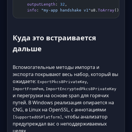
    outputLength
: 
32
,
    info
: 
"my-app handshake v1"
u8.
ToArray
());
Куда это встраивается
дальше
Вспомогательные методы импорта и
экспорта покрывают весь набор, который вы
ожидаете:
,
ExportPkcs8PrivateKey
,
ImportFromPem
ImportEncryptedPkcs8PrivateKey
и перегрузки на основе span для горячих
путей. В Windows реализация опирается на
CNG, в Linux на OpenSSL, с аннотациями
, чтобы анализатор
[SupportedOSPlatform]
предупреждал вас о неподдерживаемых
целях.