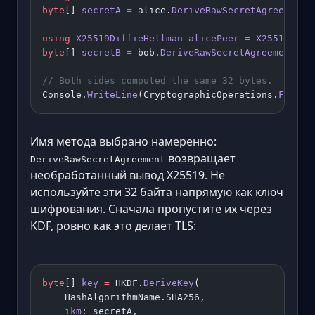
byte
[] 
secretA
 =
 alice.
DeriveRawSecretAgreement
(
using
 X25519DiffieHellman
 alicePeer
 =
 X25519Diff
byte
[] 
secretB
 =
 bob.
DeriveRawSecretAgreement
(al
// Both sides computed the same 32 bytes.
Console.
WriteLine
(CryptographicOperations.
FixedT
Имя метода выбрано намеренно:
возвращает
DeriveRawSecretAgreement
необработанный вывод X25519. Не
используйте эти 32 байта напрямую как ключ
шифрования. Сначала пропустите их через
KDF, ровно как это делает TLS:
byte
[] 
key
 =
 HKDF.
DeriveKey
(
    HashAlgorithmName.SHA256,
    ikm
: secretA,