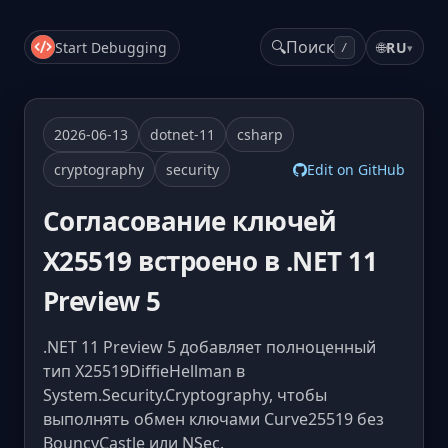
🔍
Поиск
Start Debugging
🌐
RU
▾
/
2026-06-13
dotnet-11
csharp
cryptography
security
Edit on GitHub
Согласование ключей
X25519 встроено в .NET 11
Preview 5
.NET 11 Preview 5 добавляет полноценный
тип X25519DiffieHellman в
System.Security.Cryptography, чтобы
выполнять обмен ключами Curve25519 без
BouncyCastle или NSec.