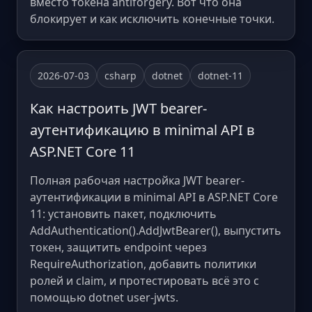
вместо токена antiforgery. Вот что она
блокирует и как исключить конечные точки.
2026-07-03
csharp
dotnet
dotnet-11
Как настроить JWT bearer-
аутентификацию в minimal API в
ASP.NET Core 11
Полная рабочая настройка JWT bearer-
аутентификации в minimal API в ASP.NET Core
11: установить пакет, подключить
AddAuthentication().AddJwtBearer(), выпустить
токен, защитить endpoint через
RequireAuthorization, добавить политики
ролей и claim, и протестировать всё это с
помощью dotnet user-jwts.