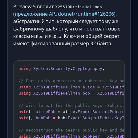
Preview 5 вводит
X25519DiffieHellman
(
предложение API dotnet/runtime#126206
),
абстрактный тип, который следует тому же
фабричному шаблону, что и постквантовые
классы
и
. Ключи и общий секрет
MLKem
MLDsa
имеют фиксированный размер 32 байта.
using
 System
.
Security
.
Cryptography
;
// Each party generates an ephemeral key pair.
using
 X25519DiffieHellman
 alice
 =
 X25519DiffieHe
using
 X25519DiffieHellman
 bob
 =
 X25519DiffieHell
// Wire format for the public keys (SubjectPubli
byte
[] 
alicePub
 =
 alice.
ExportSubjectPublicKeyIn
byte
[] 
bobPub
 =
 bob.
ExportSubjectPublicKeyInfo
()
// Reconstruct the peer's public key and derive 
using
 X25519DiffieHellman
 bobPeer
 =
 X25519Diffie