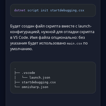
dotnet
 script
 init
 startdebugging.csx
Будет создан файл скрипта вместе с launch-
конфигурацией, нужной для отладки скрипта
в VS Code. Имя файла опционально: без
указания будет использовано
по
main.csx
умолчанию.
. 
├── .vscode 
│   └── launch.json 
├── startdebugging.csx 
└── omnisharp.json