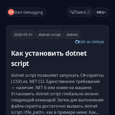
🔍
Поиск
Start Debugging
🌐
RU
▾
/
2026-05-01
dotnet-script
dotnet
Edit on GitHub
Как установить dotnet
script
dotnet script позволяет запускать C#-скрипты
(.CSX) из .NET CLI. Единственное требование
— наличие .NET 6 или новее на машине.
Установить dotnet-script глобально можно
следующей командой: Затем для выполнения
файла-скрипта достаточно вызвать dotnet
script <file_path>, как в примере ниже: Как...