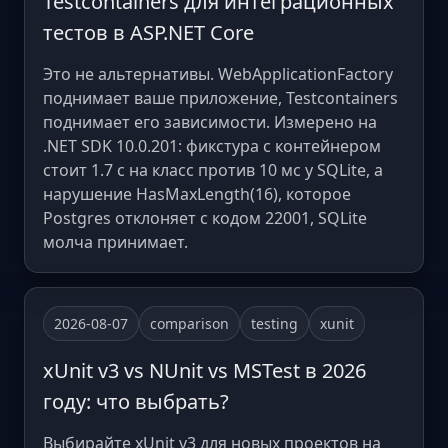
Testcontainers для интеграционных
тестов в ASP.NET Core
Это не альтернативы. WebApplicationFactory
поднимает ваше приложение, Testcontainers
поднимает его зависимости. Измерено на
.NET SDK 10.0.201: фикстура с контейнером
стоит 1.7 с на класс против 10 мс у SQLite, а
нарушение HasMaxLength(16), которое
Postgres отклоняет с кодом 22001, SQLite
молча принимает.
2026-08-07
comparison
testing
xunit
xUnit v3 vs NUnit vs MSTest в 2026
году: что выбрать?
Выбирайте xUnit v3 для новых проектов на