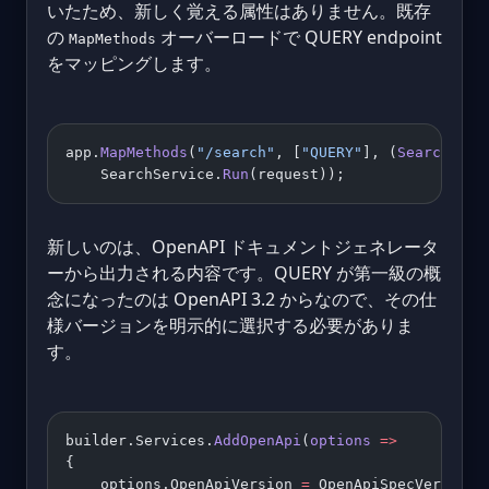
いたため、新しく覚える属性はありません。既存
の
オーバーロードで QUERY endpoint
MapMethods
をマッピングします。
app.
MapMethods
(
"/search"
, [
"QUERY"
], (
SearchRequ
    SearchService.
Run
(request));
新しいのは、OpenAPI ドキュメントジェネレータ
ーから出力される内容です。QUERY が第一級の概
念になったのは OpenAPI 3.2 からなので、その仕
様バージョンを明示的に選択する必要がありま
す。
builder.Services.
AddOpenApi
(
options
 =>
{
    options.OpenApiVersion 
=
 OpenApiSpecVersion.