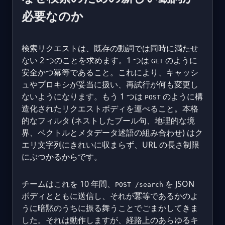
必要なのか
検索リクエストは、既存の動詞では同時に満たせ
ない 2 つのことを求めます。1 つは
のように
GET
安全かつ冪等であること。これにより、キャッシ
ュやプロキシが妥当に扱い、再試行が何も変更し
ないようになります。もう 1 つは
のように構
POST
造化されたリクエストボディを運べること。本格
的なフィルタ (ネストしたブール句、地理的な境
界、ベクトルとメタデータ述語の組み合わせ) はク
エリ文字列にきれいに収まらず、URL の長さ制限
にぶつかるからです。
チームはこれを 10 年間、
を JSON
POST /search
ボディとともに送信し、それが冪等であるかのよ
うに暗黙のうちに振る舞うことでごまかしてきま
した。それは動作しますが、経路上のあらゆるキ