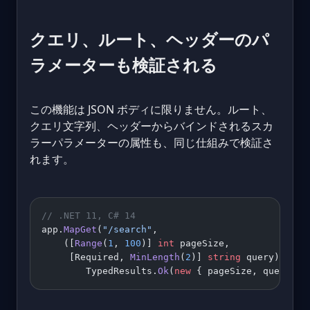
クエリ、ルート、ヘッダーのパ
ラメーターも検証される
この機能は JSON ボディに限りません。ルート、
クエリ文字列、ヘッダーからバインドされるスカ
ラーパラメーターの属性も、同じ仕組みで検証さ
れます。
// .NET 11, C# 14
app.
MapGet
(
"/search"
,
    ([
Range
(
1
, 
100
)] 
int
 pageSize,
     [Required, 
MinLength
(
2
)] 
string
 query) =
>
        TypedResults.
Ok
(
new
 { pageSize, query })