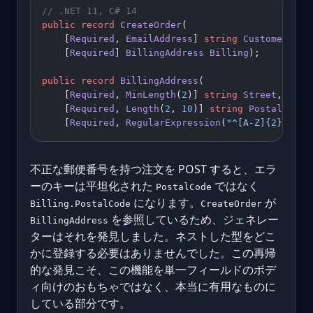
// .NET 11, C# 14
public
 record
 CreateOrder
(
    [
Required
, 
EmailAddress
] 
string
 CustomerEmai
    [
Required
] 
BillingAddress
 Billing
);
public
 record
 BillingAddress
(
    [
Required
, 
MinLength
(
2
)] 
string
 Street
,
    [
Required
, 
Length
(
2
, 
10
)] 
string
 PostalCode
,
    [
Required
, 
RegularExpression
(
"^[A-Z]{2}$"
)] 
不正な郵便番号を持つ注文を POST すると、エラ
ーのキーは平坦化された
ではなく
PostalCode
になります。
が
Billing.PostalCode
CreateOrder
を参照しているため、ジェネレー
BillingAddress
ターはそれを発見しました。ネストした型をどこ
かに登録する必要はありませんでした。この再帰
的な発見こそ、この機能を単一フィールドのボデ
ィ向けのおもちゃではなく、本当に有用なものに
している部分です。