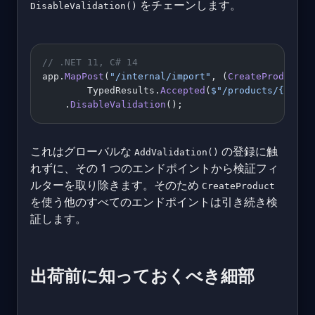
をチェーンします。
DisableValidation()
// .NET 11, C# 14
app.
MapPost
(
"/internal/import"
, (
CreateProduct
 p
        TypedResults.
Accepted
(
$"/products/
{
produ
    .
DisableValidation
();
これはグローバルな
の登録に触
AddValidation()
れずに、その 1 つのエンドポイントから検証フィ
ルターを取り除きます。そのため
CreateProduct
を使う他のすべてのエンドポイントは引き続き検
証します。
出荷前に知っておくべき細部