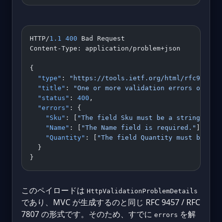
HTTP/
1.1
 400
 Bad Request
Content-Type: application/problem+json
{
  "type"
: 
"https://tools.ietf.org/html/rfc9110#s
  "title"
: 
"One or more validation errors occurr
  "status"
: 
400
,
  "errors"
: {
    "Sku"
: [
"The field Sku must be a string with
    "Name"
: [
"The Name field is required."
],
    "Quantity"
: [
"The field Quantity must be bet
  }
}
このペイロードは
HttpValidationProblemDetails
であり、MVC が生成するのと同じ RFC 9457 / RFC
7807 の形式です。そのため、すでに
を解
errors