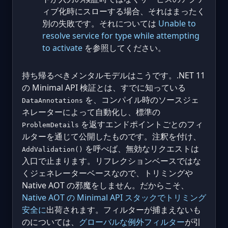
ィブ化時にスローする場合、それはまったく
別の失敗です。それについては
Unable to
resolve service for type while attempting
to activate
を参照してください。
持ち帰るべきメンタルモデルはこうです。.NET 11
の Minimal API 検証とは、すでに知っている
を、コンパイル時のソースジェ
DataAnnotations
ネレーターによって自動化し、標準の
を返すエンドポイントごとのフィ
ProblemDetails
ルターを通じて公開したものです。注釈を付け、
を呼べば、無効なリクエストは
AddValidation()
入口で止まります。リフレクションベースではな
くジェネレーターベースなので、トリミングや
Native AOT の邪魔をしません。だからこそ、
Native AOT の Minimal API スタックでトリミング
安全に
出荷されます。フィルターが捕まえないも
のについては、
グローバルな例外フィルター
が引