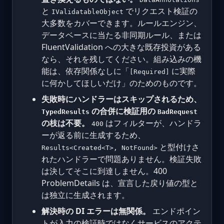
と
でリクエスト検証の
IValidatableObject
大多数をカバーできます。ルールエンジン、
データベースに当たる非同期ルール、または
FluentValidation への大きな既存投資がある
なら、それを残してください。組み込みの機
能は、依存関係なしに「
に実際
[Required]
に何かしてほしいだけ」のためのものです。
失敗時にハンドラーはスキップされるため、
の合併に検証用の
TypedResults
BadRequest
の枝は不要。
はフィルターが、ハンドラ
400
ーが返る前に生成するため、
と型付けさ
Results<Created<T>, NotFound>
れたハンドラーで問題ありません。検証失敗
は決してそこに到達しません。400
ProblemDetails は、宣言した戻り値の型と
は独立に生成されます。
解決時の DI エラーは無関係。
エンドポイン
トが入力の検証時ではなくサービスのアクテ