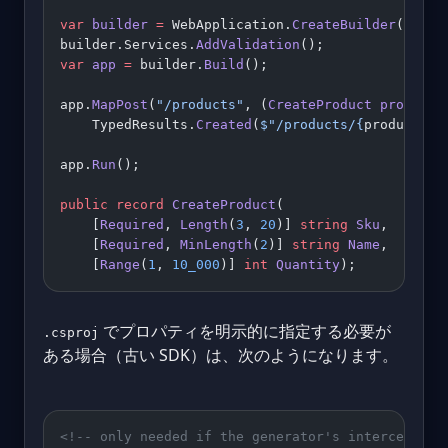
var
 builder
 =
 WebApplication.
CreateBuilder
(args)
builder.Services.
AddValidation
();          
// st
var
 app
 =
 builder.
Build
();
app.
MapPost
(
"/products"
, (
CreateProduct
 product
)
    TypedResults.
Created
(
$"/products/
{
product
.
Sk
app.
Run
();
public
 record
 CreateProduct
(
    [
Required
, 
Length
(
3
, 
20
)] 
string
 Sku
,
    [
Required
, 
MinLength
(
2
)] 
string
 Name
,
    [
Range
(
1
, 
10_000
)] 
int
 Quantity
);
でプロパティを明示的に指定する必要が
.csproj
ある場合（古い SDK）は、次のようになります。
<!-- only needed if the generator's interceptors