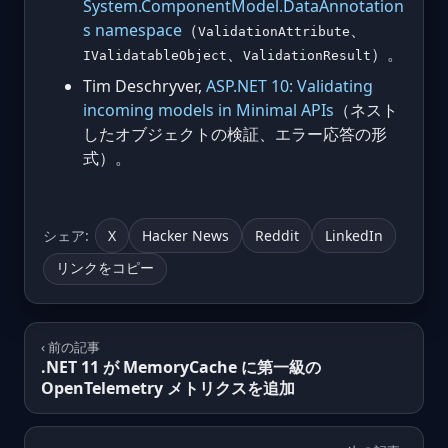
System.ComponentModel.DataAnnotation
s namespace
（
、
ValidationAttribute
、
）。
IValidatableObject
ValidationResult
Tim Deschryver,
ASP.NET 10: Validating
incoming models in Minimal APIs
（ネスト
したオブジェクトの検証、エラー応答の形
式）。
シェア:
X
Hacker News
Reddit
LinkedIn
リンクをコピー
‹ 前の記事
.NET 11 が MemoryCache に第一級の
OpenTelemetry メトリクスを追加