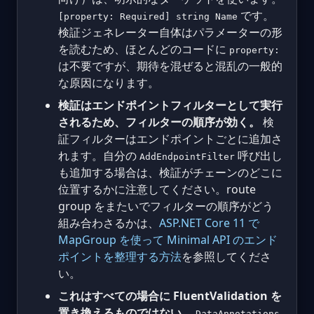
です。
[property: Required] string Name
検証ジェネレーター自体はパラメーターの形
を読むため、ほとんどのコードに
property:
は不要ですが、期待を混ぜると混乱の一般的
な原因になります。
検証はエンドポイントフィルターとして実行
されるため、フィルターの順序が効く。
検
証フィルターはエンドポイントごとに追加さ
れます。自分の
呼び出し
AddEndpointFilter
も追加する場合は、検証がチェーンのどこに
位置するかに注意してください。route
group をまたいでフィルターの順序がどう
組み合わさるかは、
ASP.NET Core 11 で
MapGroup を使って Minimal API のエンド
ポイントを整理する方法
を参照してくださ
い。
これはすべての場合に FluentValidation を
置き換えるものではない。
DataAnnotations