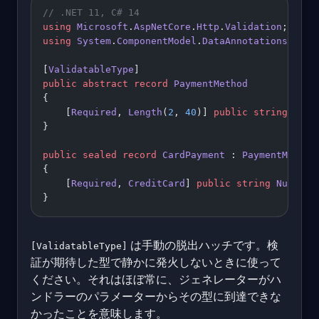
// .NET 11, C# 14
using
 Microsoft
.
AspNetCore
.
Http
.
Validation
;
using
 System
.
ComponentModel
.
DataAnnotations
;
[
ValidatableType
]
public
 abstract
 record
 PaymentMethod
{
    [
Required
, 
Length
(
2
, 
40
)] 
public
 string
 Hold
}
public
 sealed
 record
 CardPayment
 : 
PaymentMethod
{
    [
Required
, 
CreditCard
] 
public
 string
 Number
 
}
は手動の脱出ハッチです。検
[ValidatableType]
証が期待した型で静かに発火しないときに使って
ください。それはほぼ常に、ジェネレーターがハ
ンドラーのパラメーターからその型に到達できな
かったことを意味します。