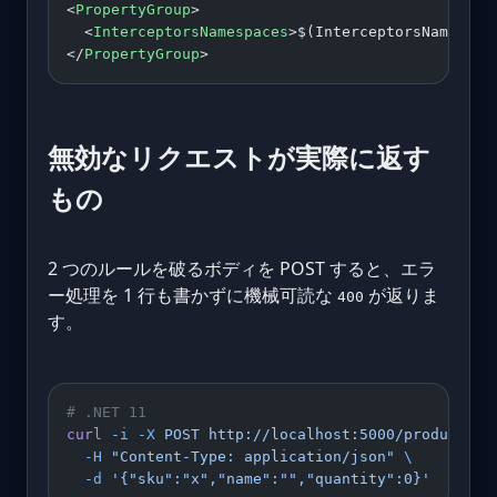
<
PropertyGroup
>
  <
InterceptorsNamespaces
>$(InterceptorsNamespac
</
PropertyGroup
>
無効なリクエストが実際に返す
もの
2 つのルールを破るボディを POST すると、エラ
ー処理を 1 行も書かずに機械可読な
が返りま
400
す。
# .NET 11
curl
 -i
 -X
 POST
 http://localhost:5000/products
 \
  -H
 "Content-Type: application/json"
 \
  -d
 '{"sku":"x","name":"","quantity":0}'