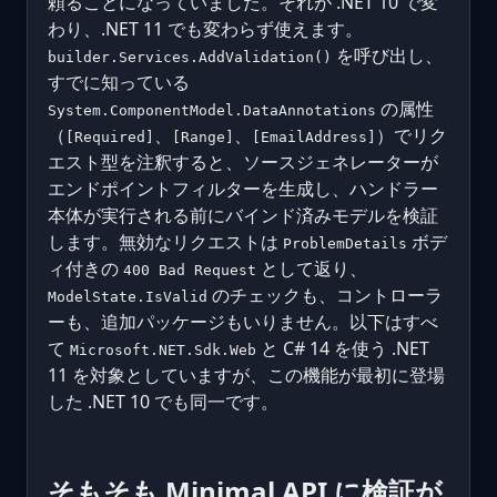
頼ることになっていました。それが .NET 10 で変
わり、.NET 11 でも変わらず使えます。
を呼び出し、
builder.Services.AddValidation()
すでに知っている
の属性
System.ComponentModel.DataAnnotations
（
、
、
）でリク
[Required]
[Range]
[EmailAddress]
エスト型を注釈すると、ソースジェネレーターが
エンドポイントフィルターを生成し、ハンドラー
本体が実行される前にバインド済みモデルを検証
します。無効なリクエストは
ボデ
ProblemDetails
ィ付きの
として返り、
400 Bad Request
のチェックも、コントローラ
ModelState.IsValid
ーも、追加パッケージもいりません。以下はすべ
て
と C# 14 を使う .NET
Microsoft.NET.Sdk.Web
11 を対象としていますが、この機能が最初に登場
した .NET 10 でも同一です。
そもそも Minimal API に検証が