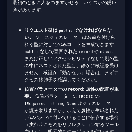
最初のときに人をつまずかせる、いくつかの鋭い
角があります。
リクエスト型は
でなければならな
public
い。
ソースジェネレーターは名前を付けら
れる型に対してのみコードを生成できます。
なしで宣言された
や
、
public
record
class
または正しいアクセシビリティなしで別の型
の中にネストされた型は、静かに検証を受け
ません。検証が「効かない」場合は、まずア
クセス修飾子を確認してください。
位置パラメーターの record: 属性の配置が重
要。
位置パラメーターの record の
はジェネレーター
[Required] string Name
が読み取りますが、加えて属性が生成された
プロパティ
に付いていることに依存する場合
（実行時にそれをリフレクションするツール
向け）は、明示的なターゲットを使います。