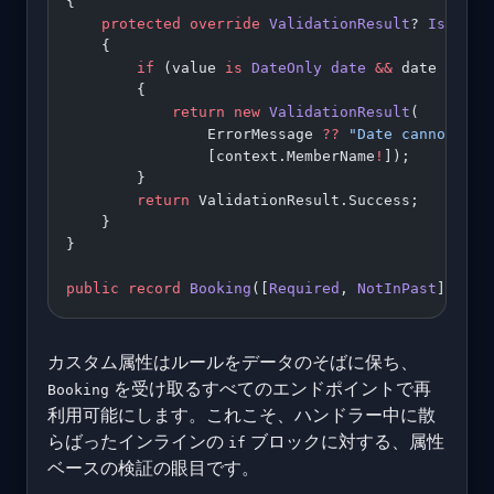
{
    protected
 override
 ValidationResult
? 
IsValid
    {
        if
 (value 
is
 DateOnly
 date
 &&
 date 
<
 Dat
        {
            return
 new
 ValidationResult
(
                ErrorMessage 
??
 "Date cannot be 
                [context.MemberName
!
]);
        }
        return
 ValidationResult.Success;
    }
}
public
 record
 Booking
([
Required
, 
NotInPast
] 
Date
カスタム属性はルールをデータのそばに保ち、
を受け取るすべてのエンドポイントで再
Booking
利用可能にします。これこそ、ハンドラー中に散
らばったインラインの
ブロックに対する、属性
if
ベースの検証の眼目です。