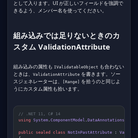
として入ります。UI が正しいフィールドを強調で
きるよう、メンバー名を使ってください。
組み込みでは足りないときのカ
スタム ValidationAttribute
組み込みの属性も
も合わない
IValidatableObject
ときは、
を書きます。ソー
ValidationAttribute
スジェネレーターは、
を拾うのと同じよ
[Range]
うにカスタム属性も拾います。
// .NET 11, C# 14
using
 System
.
ComponentModel
.
DataAnnotations
;
public
 sealed
 class
 NotInPastAttribute
 : 
Validat