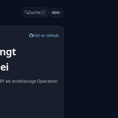
🔍
Suche
🌐
DE
▾
/
Edit on GitHub
ingt
ei
Y als erstklassige Operation