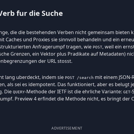
erb fur die Suche
inge, die die bestehenden Verben nicht gemeinsam bieten ko
mit Caches und Proxies sie sinnvoll behandeln und ein erne
n strukturierten Anfragerumpf tragen, wie
, weil ein erns
POST
sche Grenzen, ein Vektor plus Pradikate auf Metadaten) nic
genbegrenzungen der URL stosst.
nt lang uberdeckt, indem sie
mit einem JSON-
POST /search
n, als sei es idempotent. Das funktioniert, aber es belugt 
g. Die
-Methode der IETF ist die ehrliche Variante:
-
QUERY
GET
umpf. Preview 4 erfindet die Methode nicht, es bringt der O
ADVERTISEMENT