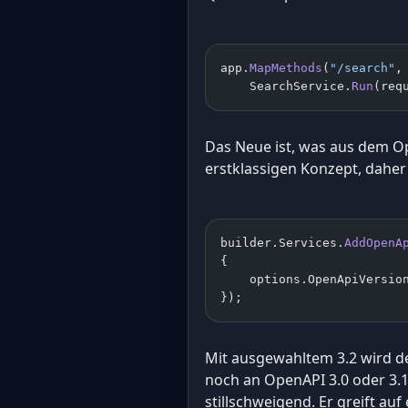
app.
MapMethods
(
"/search"
,
    SearchService.
Run
(req
Das Neue ist, was aus dem 
erstklassigen Konzept, daher 
builder.Services.
AddOpenA
{
    options.OpenApiVersio
});
Mit ausgewahltem 3.2 wird d
noch an OpenAPI 3.0 oder 3.1
stillschweigend. Er greift auf