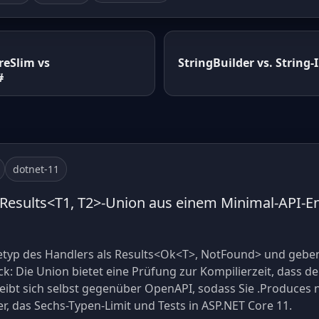
reSlim vs
StringBuilder vs. String-
#
dotnet-11
 Results<T1, T2>-Union aus einem Minimal-API-E
etyp des Handlers als Results<Ok<T>, NotFound> und geben
: Die Union bietet eine Prüfung zur Kompilierzeit, dass de
reibt sich selbst gegenüber OpenAPI, sodass Sie .Produces 
, das Sechs-Typen-Limit und Tests in ASP.NET Core 11.