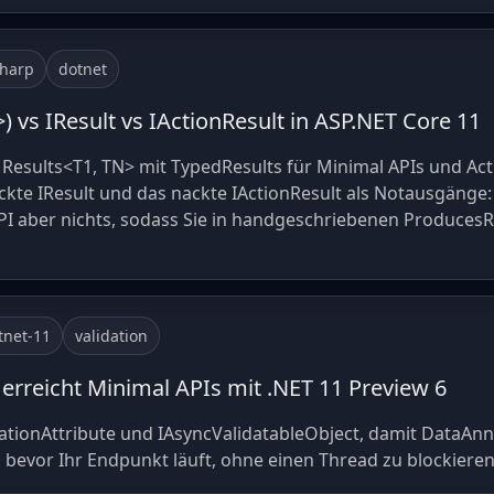
sharp
dotnet
) vs IResult vs IActionResult in ASP.NET Core 11
 Results<T1, TN> mit TypedResults für Minimal APIs und Act
kte IResult und das nackte IActionResult als Notausgänge: 
I aber nichts, sodass Sie in handgeschriebenen Produces
tnet-11
validation
erreicht Minimal APIs mit .NET 11 Preview 6
ationAttribute und IAsyncValidatableObject, damit DataAnn
evor Ihr Endpunkt läuft, ohne einen Thread zu blockieren