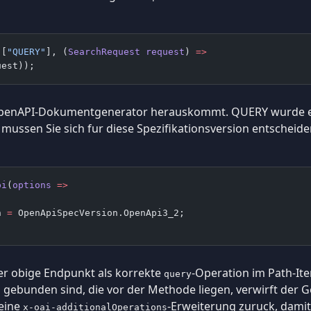
 [
"QUERY"
], (
SearchRequest
 request
) 
=>
uest));
OpenAPI-Dokumentgenerator herauskommt. QUERY wurde er
mussen Sie sich fur diese Spezifikationsversion entscheide
pi
(
options
 =>
n 
=
 OpenApiSpecVersion.OpenApi3_2;
er obige Endpunkt als korrekte
-Operation im Path-I
query
 gebunden sind, die vor der Methode liegen, verwirft der 
 eine
-Erweiterung zuruck, damit
x-oai-additionalOperations