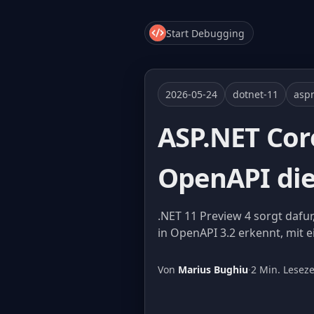
Start Debugging
2026-05-24
dotnet-11
asp
ASP.NET Core
OpenAPI di
.NET 11 Preview 4 sorgt dafu
in OpenAPI 3.2 erkennt, mit 
Von
Marius Bughiu
·
2 Min. Leseze