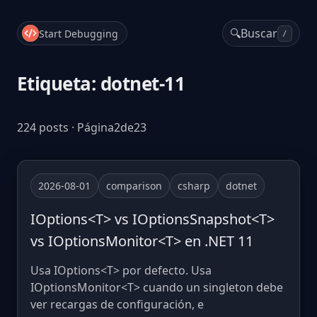
🔍
Buscar
Start Debugging
/
Etiqueta: dotnet-11
224 posts · Página2de23
2026-08-01
comparison
csharp
dotnet
IOptions<T> vs IOptionsSnapshot<T>
vs IOptionsMonitor<T> en .NET 11
Usa IOptions<T> por defecto. Usa
IOptionsMonitor<T> cuando un singleton debe
ver recargas de configuración, e