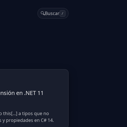
🔍
Buscar
/
nsión en .NET 11
his[...] a tipos que no
 y propiedades en C# 14.