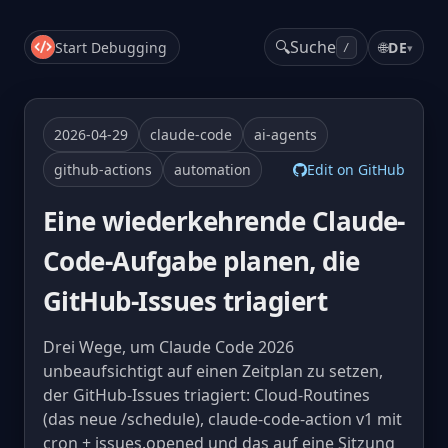
🔍
Suche
Start Debugging
🌐
DE
▾
/
2026-04-29
claude-code
ai-agents
github-actions
automation
Edit on GitHub
Eine wiederkehrende Claude-
Code-Aufgabe planen, die
GitHub-Issues triagiert
Drei Wege, um Claude Code 2026
unbeaufsichtigt auf einen Zeitplan zu setzen,
der GitHub-Issues triagiert: Cloud-Routines
(das neue /schedule), claude-code-action v1 mit
cron + issues.opened und das auf eine Sitzung