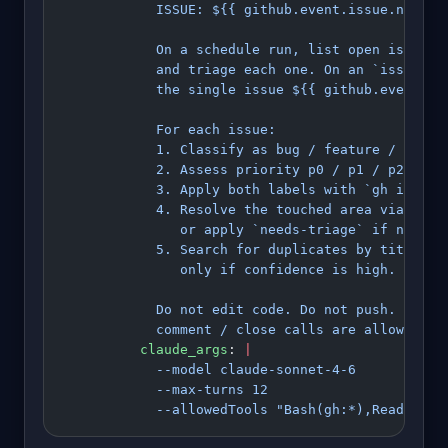
            ISSUE: ${{ github.event.issue.number
            On a schedule run, list open issues 
            and triage each one. On an `issues.o
            the single issue ${{ github.event.is
            For each issue:
            1. Classify as bug / feature / docs 
            2. Assess priority p0 / p1 / p2 / p3
            3. Apply both labels with `gh issue 
            4. Resolve the touched area via CODE
               or apply `needs-triage` if no mat
            5. Search for duplicates by title ke
               only if confidence is high.
            Do not edit code. Do not push. Only 
            comment / close calls are allowed.
          claude_args
: 
|
            --model claude-sonnet-4-6
            --max-turns 12
            --allowedTools "Bash(gh:*),Read,Grep