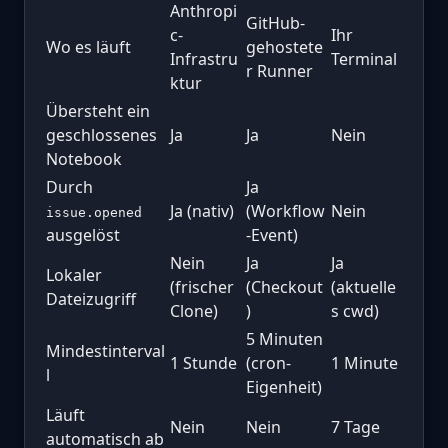
Anthropi
GitHub-
c-
Ihr
Wo es läuft
gehostete
Infrastru
Terminal
r Runner
ktur
Übersteht ein
geschlossenes
Ja
Ja
Nein
Notebook
Durch
Ja
Ja (nativ)
(Workflow
Nein
issue.opened
ausgelöst
-Event)
Nein
Ja
Ja
Lokaler
(frischer
(Checkout
(aktuelle
Dateizugriff
Clone)
)
s cwd)
5 Minuten
Mindestinterval
1 Stunde
(cron-
1 Minute
l
Eigenheit)
Läuft
Nein
Nein
7 Tage
automatisch ab