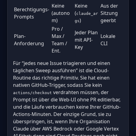
Keine
Keine
Aus der
Berechtigungs-
(autono
(
Sitzung
claude_ar
Prompts
m)
)
geerbt
gs
Pro /
Jeder Plan
Plan-
Max /
Lokale
mit API-
Anforderung
Team /
CLI
Key
Ent.
Für “jedes neue Issue triagieren und einen
täglichen Sweep ausführen” ist die Cloud-
Routine das richtige Primitiv. Sie hat einen
nativen GitHub-Trigger, sodass Sie kein
verdrahten müssen, der
actions/checkout
Prompt ist über die Web-UI ohne PR editierbar,
und die Läufe verbrauchen keine Ihrer GitHub-
Actions-Minuten. Der einzige Grund, sie zu
überspringen, ist, wenn Ihre Organisation
Claude über AWS Bedrock oder Google Vertex
AI fährt; dann sind Cloud-Routines noch nicht