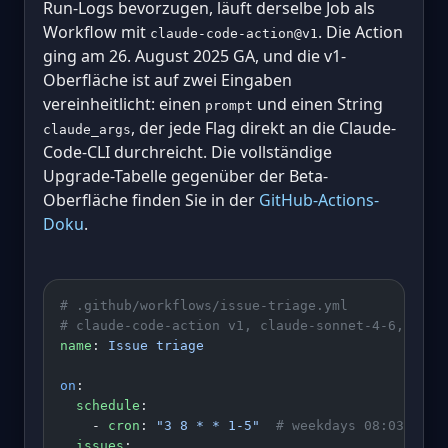
Run-Logs bevorzugen, läuft derselbe Job als
Workflow mit
. Die Action
claude-code-action@v1
ging am 26. August 2025 GA, und die v1-
Oberfläche ist auf zwei Eingaben
vereinheitlicht: einen
und einen String
prompt
, der jede Flag direkt an die Claude-
claude_args
Code-CLI durchreicht. Die vollständige
Upgrade-Tabelle gegenüber der Beta-
Oberfläche finden Sie in der
GitHub-Actions-
Doku
.
# .github/workflows/issue-triage.yml
# claude-code-action v1, claude-sonnet-4-6, sche
name
: 
Issue triage
on
:
  schedule
:
    - 
cron
: 
"3 8 * * 1-5"
  # weekdays 08:03 UTC,
  issues
: