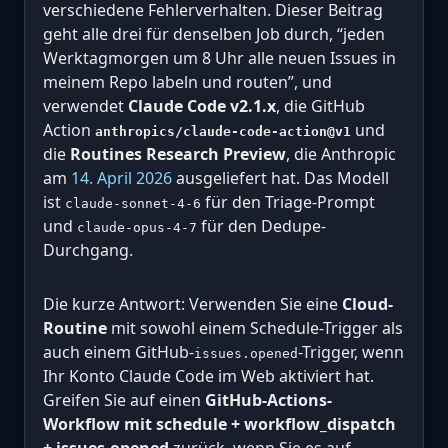
verschiedene Fehlerverhalten. Dieser Beitrag
geht alle drei für denselben Job durch, “jeden
Werktagmorgen um 8 Uhr alle neuen Issues in
meinem Repo labeln und routen”, und
verwendet
Claude Code v2.1.x
, die GitHub
Action
und
anthropics/claude-code-action@v1
die
Routines Research Preview
, die Anthropic
am
14. April 2026
ausgeliefert hat. Das Modell
ist
für den Triage-Prompt
claude-sonnet-4-6
und
für den Dedupe-
claude-opus-4-7
Durchgang.
Die kurze Antwort: Verwenden Sie eine
Cloud-
Routine
mit sowohl einem Schedule-Trigger als
auch einem GitHub-
-Trigger, wenn
issues.opened
Ihr Konto Claude Code im Web aktiviert hat.
Greifen Sie auf einen
GitHub-Actions-
Workflow mit schedule + workflow_dispatch