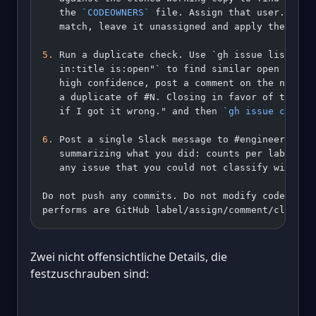
   the 
`CODEOWNERS`
 file. Assign that user. If t
   match, leave it unassigned and apply the 
`nee
5.
 Run a duplicate check. Use `gh issue list --s
   in:title is:open"` to find similar open issue
   high confidence, post a comment on the new is
   a duplicate of #N. Closing in favor of that t
   if I got it wrong." and then 
`gh issue close`
6.
 Post a single Slack message to #engineering-t
   summarizing what you did: counts per label, p
   any issue that you could not classify with co
Do not push any commits. Do not modify code. The
performs are GitHub label/assign/comment/close c
Zwei nicht offensichtliche Details, die
festzuschrauben sind: