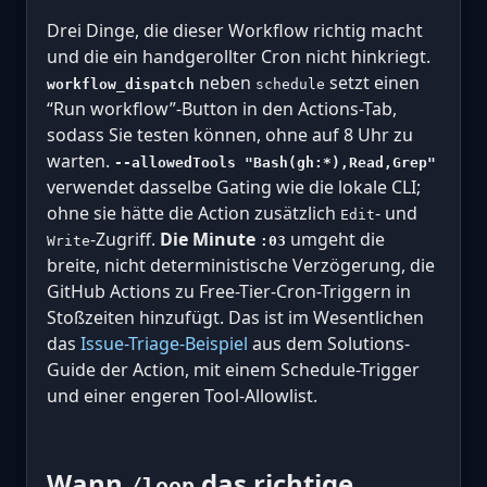
Drei Dinge, die dieser Workflow richtig macht
und die ein handgerollter Cron nicht hinkriegt.
neben
setzt einen
workflow_dispatch
schedule
“Run workflow”-Button in den Actions-Tab,
sodass Sie testen können, ohne auf 8 Uhr zu
warten.
--allowedTools "Bash(gh:*),Read,Grep"
verwendet dasselbe Gating wie die lokale CLI;
ohne sie hätte die Action zusätzlich
- und
Edit
-Zugriff.
Die Minute
umgeht die
Write
:03
breite, nicht deterministische Verzögerung, die
GitHub Actions zu Free-Tier-Cron-Triggern in
Stoßzeiten hinzufügt. Das ist im Wesentlichen
das
Issue-Triage-Beispiel
aus dem Solutions-
Guide der Action, mit einem Schedule-Trigger
und einer engeren Tool-Allowlist.
Wann
das richtige
/loop