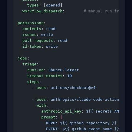
    types
: [
opened
]
  workflow_dispatch
:        
# manual run from th
permissions
:
  contents
: 
read
  issues
: 
write
  pull-requests
: 
read
  id-token
: 
write
jobs
:
  triage
:
    runs-on
: 
ubuntu-latest
    timeout-minutes
: 
10
    steps
:
      - 
uses
: 
actions/checkout@v4
      - 
uses
: 
anthropics/claude-code-action@v1
        with
:
          anthropic_api_key
: 
${{ secrets.ANTHROP
          prompt
: 
|
            REPO: ${{ github.repository }}
            EVENT: ${{ github.event_name }}