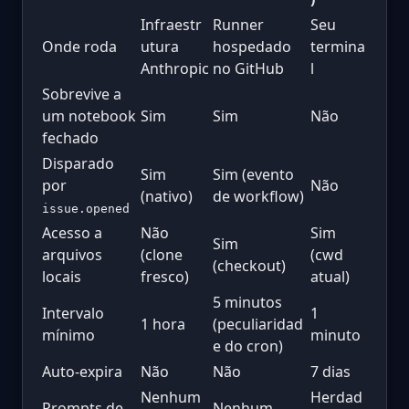
Infraestr
Runner
Seu
Onde roda
utura
hospedado
termina
Anthropic
no GitHub
l
Sobrevive a
um notebook
Sim
Sim
Não
fechado
Disparado
Sim
Sim (evento
por
Não
(nativo)
de workflow)
issue.opened
Acesso a
Não
Sim
Sim
arquivos
(clone
(cwd
(checkout)
locais
fresco)
atual)
5 minutos
Intervalo
1
1 hora
(peculiaridad
mínimo
minuto
e do cron)
Auto-expira
Não
Não
7 dias
Nenhum
Herdad
Prompts de
Nenhum