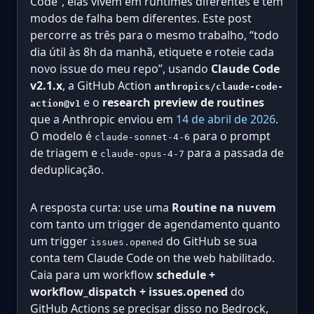
Code”, elas vivem em runtimes diferentes e têm
modos de falha bem diferentes. Este post
percorre as três para o mesmo trabalho, “todo
dia útil às 8h da manhã, etiquete e roteie cada
novo issue do meu repo”, usando
Claude Code
v2.1.x
, a GitHub Action
anthropics/claude-code-
e o
research preview de routines
action@v1
que a Anthropic enviou em
14 de abril de 2026
.
O modelo é
para o prompt
claude-sonnet-4-6
de triagem e
para a passada de
claude-opus-4-7
deduplicação.
A resposta curta: use uma
Routine na nuvem
com tanto um trigger de agendamento quanto
um trigger
do GitHub se sua
issues.opened
conta tem Claude Code on the web habilitado.
Caia para um workflow
schedule +
workflow_dispatch + issues.opened
do
GitHub Actions se precisar disso no Bedrock,