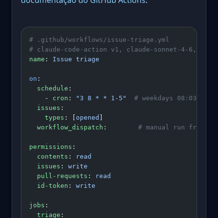
# .github/workflows/issue-triage.yml
# claude-code-action v1, claude-sonnet-4-6, sche
name
: 
Issue triage
on
:
  schedule
:
    - 
cron
: 
"3 8 * * 1-5"
  # weekdays 08:03 UTC,
  issues
:
    types
: [
opened
]
  workflow_dispatch
:        
# manual run from th
permissions
:
  contents
: 
read
  issues
: 
write
  pull-requests
: 
read
  id-token
: 
write
jobs
:
  triage
: