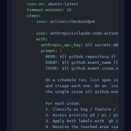
    runs-on
: 
ubuntu-latest
    timeout-minutes
: 
10
    steps
:
      - 
uses
: 
actions/checkout@v4
      - 
uses
: 
anthropics/claude-code-action@v1
        with
:
          anthropic_api_key
: 
${{ secrets.ANTHROP
          prompt
: 
|
            REPO: ${{ github.repository }}
            EVENT: ${{ github.event_name }}
            ISSUE: ${{ github.event.issue.number
            On a schedule run, list open issues 
            and triage each one. On an `issues.o
            the single issue ${{ github.event.is
            For each issue:
            1. Classify as bug / feature / docs 
            2. Assess priority p0 / p1 / p2 / p3
            3. Apply both labels with `gh issue 
            4. Resolve the touched area via CODE