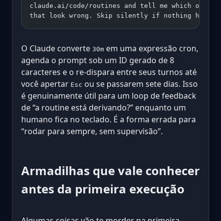
claude.ai/code/routines and tell me which ones p
that look wrong. Skip silently if nothing has ch
O Claude converte
em uma expressão cron,
30m
agenda o prompt sob um ID gerado de 8
caracteres e o re-dispara entre seus turnos até
você apertar
ou se passarem sete dias. Isso
Esc
é genuinamente útil para um loop de feedback
de “a routine está derivando?” enquanto um
humano fica no teclado. É a forma errada para
“rodar para sempre, sem supervisão”.
Armadilhas que vale conhecer
antes da primeira execução
Algumas coisas vão te morder na primeira