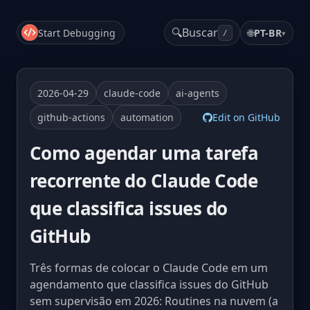
🔍
Buscar
Start Debugging
🌐
PT-BR
▾
/
2026-04-29
claude-code
ai-agents
github-actions
automation
Edit on GitHub
Como agendar uma tarefa
recorrente do Claude Code
que classifica issues do
GitHub
Três formas de colocar o Claude Code em um
agendamento que classifica issues do GitHub
sem supervisão em 2026: Routines na nuvem (a