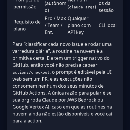
(autônom
os da
permissão
(
)
claude_args
o)
sessão
Pro / Max
Qualquer
Requisito de
/ Team /
plano com
CLI local
plano
Ent.
API key
Para “classificar cada novo issue e rodar uma
varredura diária”, a routine na nuvem é a
primitiva certa. Ela tem um trigger nativo do
GitHub, então você não precisa cabear
, o prompt é editável pela UI
actions/checkout
web sem um PR, e as execuções não
consomem nenhum dos seus minutos de
GitHub Actions. A única razão para pular é se
sua org roda Claude por AWS Bedrock ou
Google Vertex AI, caso em que as routines na
nuvem ainda não estão disponíveis e você cai
para a action.