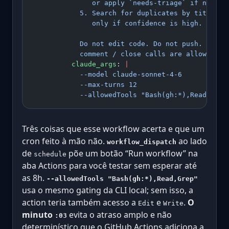
               or apply `needs-triage` if no mat
            5. Search for duplicates by title ke
               only if confidence is high.
            Do not edit code. Do not push. Only 
            comment / close calls are allowed.
          claude_args
: 
|
            --model claude-sonnet-4-6
            --max-turns 12
            --allowedTools "Bash(gh:*),Read,Grep
Três coisas que esse workflow acerta e que um
cron feito à mão não.
ao lado
workflow_dispatch
de
põe um botão “Run workflow” na
schedule
aba Actions para você testar sem esperar até
as 8h.
--allowedTools "Bash(gh:*),Read,Grep"
usa o mesmo gating da CLI local; sem isso, a
action teria também acesso a
e
.
O
Edit
Write
minuto
evita o atraso amplo e não
:03
determinístico que o GitHub Actions adiciona a