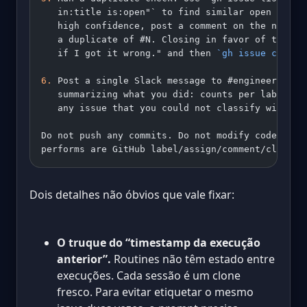
   in:title is:open"` to find similar open issue
   high confidence, post a comment on the new is
   a duplicate of #N. Closing in favor of that t
   if I got it wrong." and then 
`gh issue close`
6.
 Post a single Slack message to #engineering-t
   summarizing what you did: counts per label, p
   any issue that you could not classify with co
Do not push any commits. Do not modify code. The
performs are GitHub label/assign/comment/close c
Dois detalhes não óbvios que vale fixar:
O truque do “timestamp da execução
anterior”.
Routines não têm estado entre
execuções. Cada sessão é um clone
fresco. Para evitar etiquetar o mesmo