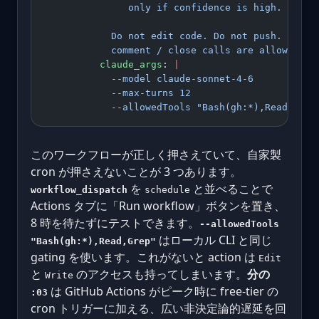
               only if confidence is high.
            Do not edit code. Do not push. Only 
            comment / close calls are allowed.
          claude_args
: 
|
            --model claude-sonnet-4-6
            --max-turns 12
            --allowedTools "Bash(gh:*),Read,Grep
このワークフローが正しく押さえていて、自家製
cron が押さえないことが 3 つあります。
を
と並べることで
workflow_dispatch
schedule
Actions タブに「Run workflow」ボタンを置き、
8 時を待たずにテストできます。
--allowedTools
はローカル CLI と同じ
"Bash(gh:*),Read,Grep"
gating を使います。これがないと action は
Edit
と
のアクセスも持ってしまいます。
分の
Write
は GitHub Actions がピーク時に free-tier の
:03
cron トリガーに加える、広い非決定論的遅延を回