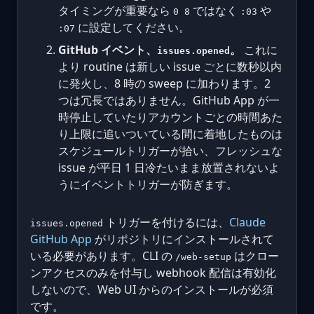
タイミングが重要なら
ではなく
や
0 8
:03
に設定してください。
:07
GitHub イベント、
。
これに
issues.opened
より routine は新しい issue ごとに数秒以内
に発火し、8 時の sweep に加わります。2
つは冗長ではありません。GitHub App が一
時停止していたりアカウントごとの時間あた
り上限に追いついている間に着地したものは
スケジュールトリガーが拾い、フレッシュな
issue が平日 1 日冷たいまま放置されないよ
うにイベントトリガーが防ぎます。
トリガーを付けるには、
Claude
issues.opened
GitHub App
がリポジトリにインストールされて
いる必要があります。CLI の
はクロー
/web-setup
ンアクセスのみを付与し webhook 配信は有効化
しないので、Web UI からのインストールが必須
です。