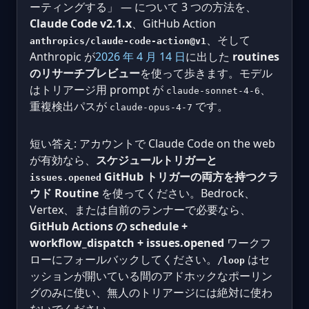
ーティングする」 — について 3 つの方法を、
Claude Code v2.1.x
、GitHub Action
、そして
anthropics/claude-code-action@v1
Anthropic が
2026 年 4 月 14 日
に出した
routines
のリサーチプレビュー
を使って歩きます。モデル
はトリアージ用 prompt が
、
claude-sonnet-4-6
重複検出パスが
です。
claude-opus-4-7
短い答え: アカウントで Claude Code on the web
が有効なら、
スケジュールトリガーと
GitHub トリガーの両方を持つクラ
issues.opened
ウド Routine
を使ってください。Bedrock、
Vertex、または自前のランナーで必要なら、
GitHub Actions の schedule +
workflow_dispatch + issues.opened
ワークフ
ローにフォールバックしてください。
はセ
/loop
ッションが開いている間のアドホックなポーリン
グのみに使い、無人のトリアージには絶対に使わ