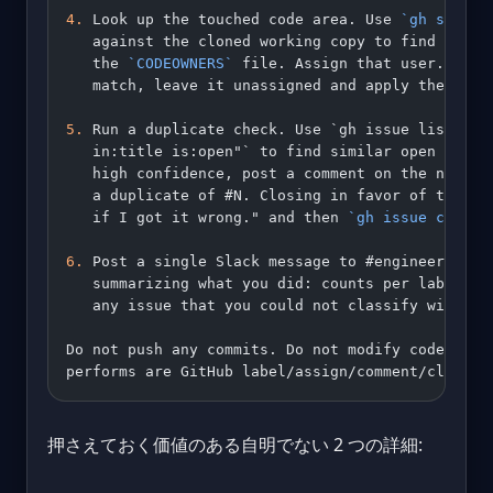
4.
 Look up the touched code area. Use 
`gh search
   against the cloned working copy to find the m
   the 
`CODEOWNERS`
 file. Assign that user. If t
   match, leave it unassigned and apply the 
`nee
5.
 Run a duplicate check. Use `gh issue list --s
   in:title is:open"` to find similar open issue
   high confidence, post a comment on the new is
   a duplicate of #N. Closing in favor of that t
   if I got it wrong." and then 
`gh issue close`
6.
 Post a single Slack message to #engineering-t
   summarizing what you did: counts per label, p
   any issue that you could not classify with co
Do not push any commits. Do not modify code. The
performs are GitHub label/assign/comment/close c
押さえておく価値のある自明でない 2 つの詳細: