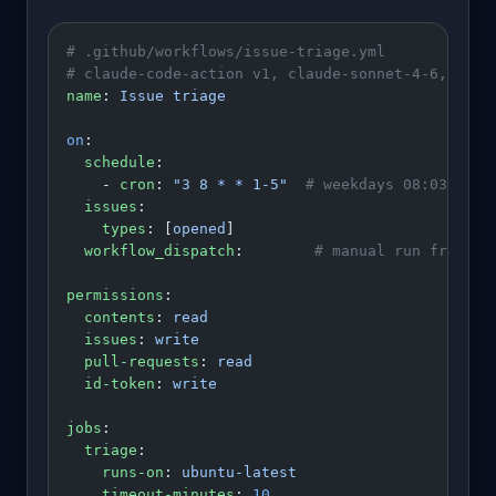
# .github/workflows/issue-triage.yml
# claude-code-action v1, claude-sonnet-4-6, sche
name
: 
Issue triage
on
:
  schedule
:
    - 
cron
: 
"3 8 * * 1-5"
  # weekdays 08:03 UTC,
  issues
:
    types
: [
opened
]
  workflow_dispatch
:        
# manual run from th
permissions
:
  contents
: 
read
  issues
: 
write
  pull-requests
: 
read
  id-token
: 
write
jobs
:
  triage
:
    runs-on
: 
ubuntu-latest
    timeout-minutes
: 
10