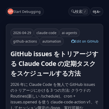
🔍
検索
Start Debugging
🌐
JA
▾
/
2026-04-29
claude-code
ai-agents
github-actions
automation
Edit on GitHub
GitHub issues をトリアージす
る Claude Code の定期タスク
をスケジュールする方法
2026 年に Claude Code を無人で GitHub issues
のトリアージにかける 3 つの方法: クラウドの
Routines(新しい /schedule)、cron +
issues.opened を使う claude-code-action v1、そ
してセッション限定の /loop。実行可能な