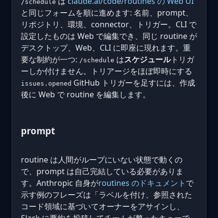
は
claude.ai/code/routines の Web UI
/schedule
と同じフォームを順に進めます: 名前、prompt、
リポジトリ、環境、connector、トリガー。CLI で
設定したものは Web で編集でき、同じ routine が
デスクトップ、Web、CLI に即座に現れます。重
要な制約が一つ:
は
スケジュール
トリガ
/schedule
ーしか付けません。トリアージをほぼ即時にする
GitHub トリガーを足すには、作成
issues.opened
後に Web で routine を編集します。
prompt
routine は人間がループにいない状態で動くの
で、prompt は自己完結している必要がありま
す。Anthropic 自身が
routines のドキュメント
で
示す例のフレーズは「ラベルを付け、参照された
コード領域に基づいてオーナーをアサインし、