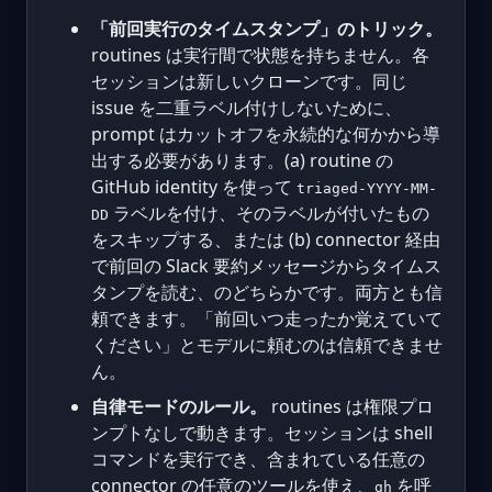
「前回実行のタイムスタンプ」のトリック。
routines は実行間で状態を持ちません。各
セッションは新しいクローンです。同じ
issue を二重ラベル付けしないために、
prompt はカットオフを永続的な何かから導
出する必要があります。(a) routine の
GitHub identity を使って
triaged-YYYY-MM-
ラベルを付け、そのラベルが付いたもの
DD
をスキップする、または (b) connector 経由
で前回の Slack 要約メッセージからタイムス
タンプを読む、のどちらかです。両方とも信
頼できます。「前回いつ走ったか覚えていて
ください」とモデルに頼むのは信頼できませ
ん。
自律モードのルール。
routines は権限プロ
ンプトなしで動きます。セッションは shell
コマンドを実行でき、含まれている任意の
connector の任意のツールを使え、
を呼
gh