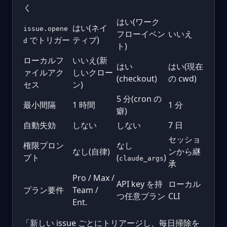
く
はい(ワーク
はい(ネイ
issue.opene
フローイベン
いいえ
でトリガー
ティブ)
d
ト)
ローカルフ
いいえ(新
はい
はい(現在
ァイルアク
しいクロー
(checkout)
の cwd)
セス
ン)
5 分(cron の
最小間隔
1 時間
1 分
癖)
自動失効
しない
しない
7 日
セッショ
権限プロン
なし
なし(自律)
ンから継
プト
(
)
claude_args
承
Pro / Max /
API key を持
ローカル
プラン要件
Team /
つ任意プラン
CLI
Ent.
「新しい issue ごとにトリアージし、毎日掃除を