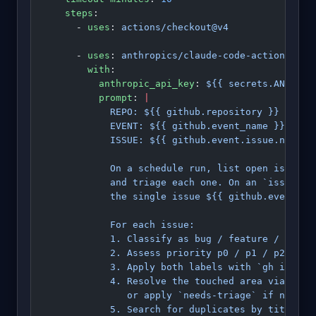
    steps
:
      - 
uses
: 
actions/checkout@v4
      - 
uses
: 
anthropics/claude-code-action@v1
        with
:
          anthropic_api_key
: 
${{ secrets.ANTHROP
          prompt
: 
|
            REPO: ${{ github.repository }}
            EVENT: ${{ github.event_name }}
            ISSUE: ${{ github.event.issue.number
            On a schedule run, list open issues 
            and triage each one. On an `issues.o
            the single issue ${{ github.event.is
            For each issue:
            1. Classify as bug / feature / docs 
            2. Assess priority p0 / p1 / p2 / p3
            3. Apply both labels with `gh issue 
            4. Resolve the touched area via CODE
               or apply `needs-triage` if no mat
            5. Search for duplicates by title ke