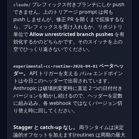
プレフィックス付きブランチにしか push
claude/
できません。上のトリアージ prompt は何も
push しませんが、修正 PR を開くまで拡張するな
ら、プレフィックスを受け入れるか、リポジトリ
単位で
Allow unrestricted branch pushes
を有
効化するかのどちらかです。そのスイッチを上の
空でひっくり返さないでください。
ベータヘッ
experimental-cc-routine-2026-04-01
ダー。
API トリガーを支える
エンドポイン
/fire
トは今日このヘッダーで出荷されています。
Anthropic は破壊的変更時に直近 2 つの日付付き
バージョンを動かし続けるので、ヘッダーを定数
に組み込み、各 webhook ではなくバージョン切
り替え時に回してください。
Stagger と catch-up なし。
両ランタイムは決定
論的オフセットを加えます(routines は周期の最大