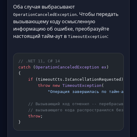
Оба случая выбрасывают
. Чтобы передать
OperationCanceledException
вызывающему коду осмысленную
информацию об ошибке, преобразуйте
настоящий тайм-аут в
:
TimeoutException
// .NET 11, C# 14
catch
 (
OperationCanceledException
 ex
)
{
    if
 (timeoutCts.IsCancellationRequested)
        throw
 new
 TimeoutException
(
            "Операция завершилась по тайм-ауту ч
    // Вызывающий код отменил -- перебрасываем б
    // вызывающего кода распространился без изме
    throw
;
}