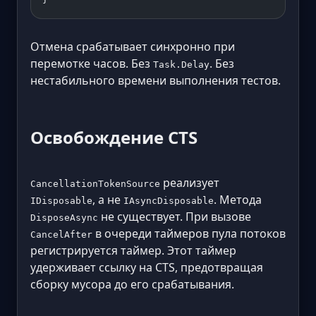
Отмена срабатывает синхронно при
перемотке часов. Без
. Без
Task.Delay
нестабильного времени выполнения тестов.
Освобождение CTS
реализует
CancellationTokenSource
, а не
. Метода
IDisposable
IAsyncDisposable
не существует. При вызове
DisposeAsync
в очереди таймеров пула потоков
CancelAfter
регистрируется таймер. Этот таймер
удерживает ссылку на CTS, предотвращая
сборку мусора до его срабатывания.