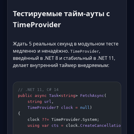
Тестируемые тайм-ауты с
TimeProvider
Ждать 5 реальных секунд в модульном тесте
медленно и ненадёжно.
,
TimeProvider
введённый в .NET 8 и стабильный в .NET 11,
делает внутренний таймер внедряемым:
// .NET 11, C# 14
public
 async
 Task
<
string
> 
FetchAsync
(
    string
 url
,
    TimeProvider
? 
clock
 =
 null
)
{
    clock 
??=
 TimeProvider.System;
    using
 var
 cts
 =
 clock.
CreateCancellationToke