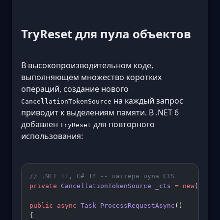
TryReset для пула объектов
В высокопроизводительном коде,
выполняющем множество коротких
операций, создание нового
на каждый запрос
CancellationTokenSource
приводит к выделениям памяти. В .NET 6
добавлен
для повторного
TryReset
использования:
// .NET 11, C# 14 -- паттерн пула CTS
private
 CancellationTokenSource
 _cts
 =
 new
();
public
 async
 Task
 ProcessRequestAsync
()
{