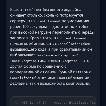
Вызов
без явного дедлайна
HttpClient
ожидает столько, сколько потребуется
серверу.
по умолчанию
HttpClient.Timeout
равен 100 секундам — достаточно, чтобы
при высокой нагрузке переполнить очередь
запросов. Кроме того,
HttpClient.Timeout
нельзя комбинировать с
CancellationToken
вызывающего кода, а при срабатывании он
выбрасывает
с
TaskCanceledException
типа
— это
InnerException
TimeoutException
другая форма по сравнению с
кооперативной отменой. Ручной паттерн с
обеспечивает как соблюдение
CancelAfter
дедлайна, так и возможность композиции.
// .NET 11, C# 14 -- опасно: HttpClient.Timeout 