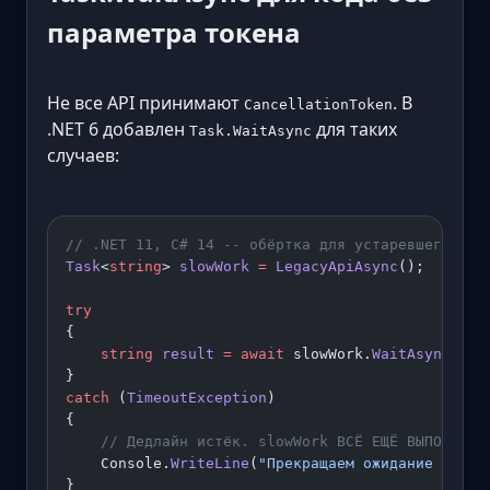
параметра токена
Не все API принимают
. В
CancellationToken
.NET 6 добавлен
для таких
Task.WaitAsync
случаев:
// .NET 11, C# 14 -- обёртка для устаревшего API
Task
<
string
> 
slowWork
 =
 LegacyApiAsync
();
try
{
    string
 result
 =
 await
 slowWork.
WaitAsync
(Tim
}
catch
 (
TimeoutException
)
{
    // Дедлайн истёк. slowWork ВСЁ ЕЩЁ ВЫПОЛНЯЕТ
    Console.
WriteLine
(
"Прекращаем ожидание через
}