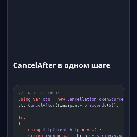
CancelAfter в одном шаге
// .NET 11, C# 14
using
 var
 cts
 =
 new
 CancellationTokenSource
();
cts.
CancelAfter
(TimeSpan.
FromSeconds
(
5
));
try
{
    using
 HttpClient
 http
 =
 new
();
    string
 json
 =
 await
 http.
GetStringAsync
(