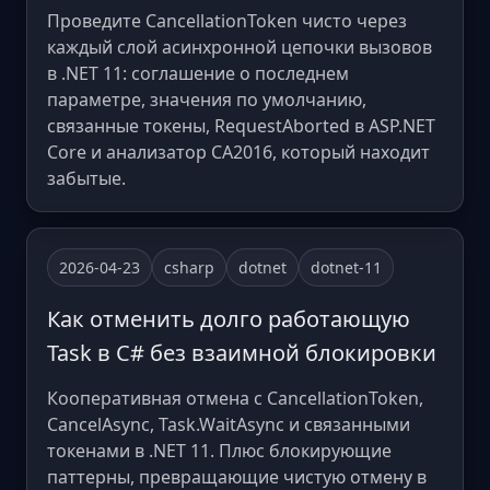
Проведите CancellationToken чисто через
каждый слой асинхронной цепочки вызовов
в .NET 11: соглашение о последнем
параметре, значения по умолчанию,
связанные токены, RequestAborted в ASP.NET
Core и анализатор CA2016, который находит
забытые.
2026-04-23
csharp
dotnet
dotnet-11
Как отменить долго работающую
Task в C# без взаимной блокировки
Кооперативная отмена с CancellationToken,
CancelAsync, Task.WaitAsync и связанными
токенами в .NET 11. Плюс блокирующие
паттерны, превращающие чистую отмену в