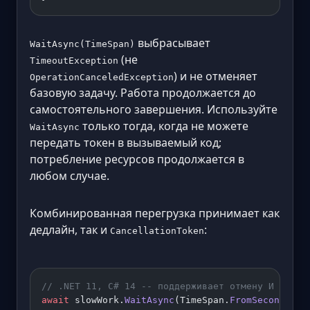
выбрасывает
WaitAsync(TimeSpan)
(не
TimeoutException
) и не отменяет
OperationCanceledException
базовую задачу. Работа продолжается до
самостоятельного завершения. Используйте
только тогда, когда не можете
WaitAsync
передать токен в вызываемый код;
потребление ресурсов продолжается в
любом случае.
Комбинированная перегрузка принимает как
дедлайн, так и
:
CancellationToken
// .NET 11, C# 14 -- поддерживает отмену И огран
await
 slowWork.
WaitAsync
(TimeSpan.
FromSeconds
(
5
)