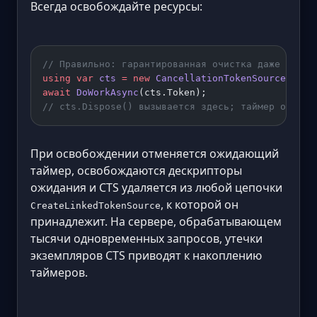
Всегда освобождайте ресурсы:
// Правильно: гарантированная очистка даже при и
using
 var
 cts
 =
 new
 CancellationTokenSource
(Time
await
 DoWorkAsync
(cts.Token);
// cts.Dispose() вызывается здесь; таймер отменя
При освобождении отменяется ожидающий
таймер, освобождаются дескрипторы
ожидания и CTS удаляется из любой цепочки
, к которой он
CreateLinkedTokenSource
принадлежит. На сервере, обрабатывающем
тысячи одновременных запросов, утечки
экземпляров CTS приводят к накоплению
таймеров.