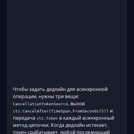
Чтобы задать дедлайн для асинхронной
операции, нужны три вещи:
, вызов
CancellationTokenSource
и
cts.CancelAfter(TimeSpan.FromSeconds(5))
передача
в каждый асинхронный
cts.Token
метод цепочки. Когда дедлайн истекает,
токен срабатывает, любой последующий