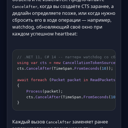
, когда вы создаёте CTS заранее, а
CancelAfter
дедлайн определяете позже, или когда нужно
сбросить его в ходе операции — например,
watchdog, обновляющий своё окно при
каждом успешном heartbeat:
// .NET 11, C# 14 -- паттерн watchdog со сбросом
using
 var
 cts
 =
 new
 CancellationTokenSource
();
cts.
CancelAfter
(TimeSpan.
FromSeconds
(
10
));
await
 foreach
 (
Packet
 packet
 in
 ReadPacketsAsync
{
    Process
(packet);
    cts.
CancelAfter
(TimeSpan.
FromSeconds
(
10
));  
}
Каждый вызов
заменяет ранее
CancelAfter