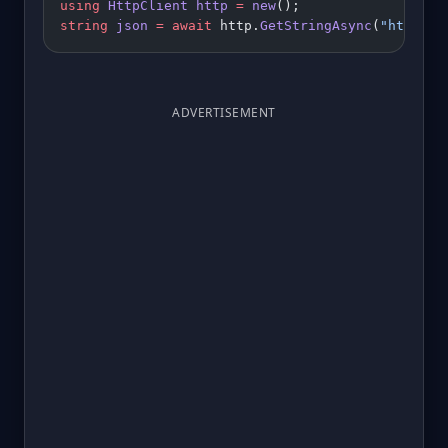
using
 HttpClient
 http
 =
 new
();
string
 json
 =
 await
 http.
GetStringAsync
(
"https:/
ADVERTISEMENT