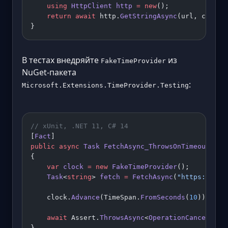
    using
 HttpClient
 http
 =
 new
();
    return
 await
 http.
GetStringAsync
(url, cts.To
}
В тестах внедряйте
из
FakeTimeProvider
NuGet-пакета
:
Microsoft.Extensions.TimeProvider.Testing
// xUnit, .NET 11, C# 14
[
Fact
]
public
 async
 Task
 FetchAsync_ThrowsOnTimeout
()
{
    var
 clock
 =
 new
 FakeTimeProvider
();
    Task
<
string
> 
fetch
 =
 FetchAsync
(
"https://slo
    clock.
Advance
(TimeSpan.
FromSeconds
(
10
));  
//
    await
 Assert.
ThrowsAsync
<
OperationCanceledEx
}