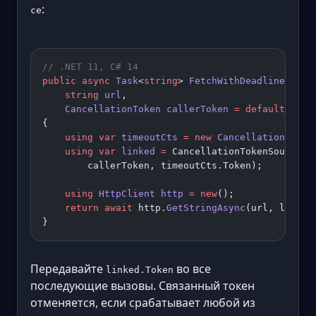
:
ce
// .NET 11, C# 14
public
 async
 Task
<
string
> 
FetchWithDeadlineAsync
    string
 url
,
    CancellationToken
 callerToken
 =
 default
)
{
    using
 var
 timeoutCts
 =
 new
 CancellationToken
    using
 var
 linked
 =
 CancellationTokenSource.
C
        callerToken, timeoutCts.Token);
    using
 HttpClient
 http
 =
 new
();
    return
 await
 http.
GetStringAsync
(url, linked
}
Передавайте
во все
linked.Token
последующие вызовы. Связанный токен
отменяется, если срабатывает любой из