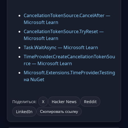
CancellationTokenSource.CancelAfter —
Microsoft Learn
CancellationTokenSource.TryReset —
Microsoft Learn
Task.WaitAsync — Microsoft Learn
TimeProvider.CreateCancellationTokenSou
rce — Microsoft Learn
Microsoft.Extensions.TimeProvider.Testing
на NuGet
Поделиться:
X
Hacker News
Reddit
LinkedIn
Скопировать ссылку