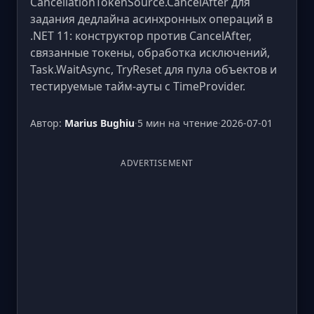
CancellationTokenSource.CancelAfter для
задания дедлайна асинхронных операций в
.NET 11: конструктор против CancelAfter,
связанные токены, обработка исключений,
Task.WaitAsync, TryReset для пула объектов и
тестируемые тайм-ауты с TimeProvider.
Автор:
Marius Bughiu
·
5 мин на чтение
·
2026-07-01
ADVERTISEMENT