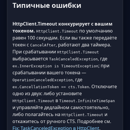
Типичные ошибки
HttpClient.Timeout конкурирует с вашим
токеном.
по умолчанию
HttpClient.Timeout
равен 100 секундам. Если вы также передаёте
токен с
, работают два таймера.
CancelAfter
При срабатывании
HttpClient.Timeout
выбрасывается
, где
TaskCanceledException
; при
ex.InnerException is TimeoutException
срабатывании вашего токена —
, где
OperationCanceledException
. Отключите
ex.CancellationToken == cts.Token
одно из двух: либо установите
в
HttpClient.Timeout
Timeout.InfiniteTimeSpan
и управляйте дедлайном самостоятельно,
либо полагайтесь на
и
HttpClient.Timeout
откажитесь от ручного CTS. Подробнее см.
Fix: TaskCanceledException в HttpClient
.