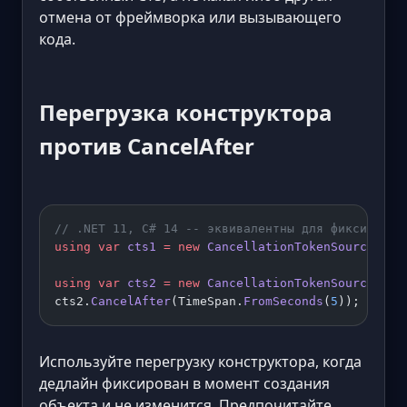
отмена от фреймворка или вызывающего
кода.
Перегрузка конструктора
против CancelAfter
// .NET 11, C# 14 -- эквивалентны для фиксирован
using
 var
 cts1
 =
 new
 CancellationTokenSource
(Tim
using
 var
 cts2
 =
 new
 CancellationTokenSource
();
cts2.
CancelAfter
(TimeSpan.
FromSeconds
(
5
));
Используйте перегрузку конструктора, когда
дедлайн фиксирован в момент создания
объекта и не изменится. Предпочитайте