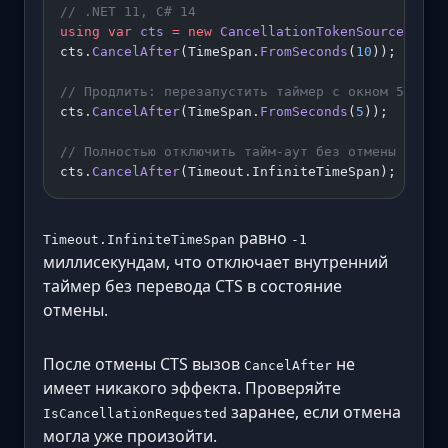
// .NET 11, C# 14
using
 var
 cts
 =
 new
 CancellationTokenSource
();
cts.
CancelAfter
(TimeSpan.
FromSeconds
(
10
));   
// 
// Продлить: перезапустить таймер с окном 5 секу
cts.
CancelAfter
(TimeSpan.
FromSeconds
(
5
));
// Полностью отключить тайм-аут без отмены CTS:
cts.
CancelAfter
(Timeout.InfiniteTimeSpan);   
// 
равно
Timeout.InfiniteTimeSpan
-1
миллисекундам, что отключает внутренний
таймер без перевода CTS в состояние
отмены.
После отмены CTS вызов
не
CancelAfter
имеет никакого эффекта. Проверяйте
заранее, если отмена
IsCancellationRequested
могла уже произойти.