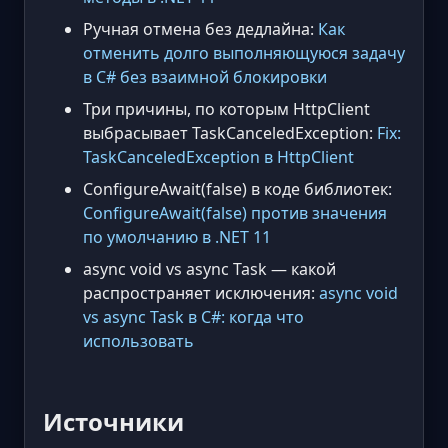
Ручная отмена без дедлайна:
Как
отменить долго выполняющуюся задачу
в C# без взаимной блокировки
Три причины, по которым HttpClient
выбрасывает TaskCanceledException:
Fix:
TaskCanceledException в HttpClient
ConfigureAwait(false) в коде библиотек:
ConfigureAwait(false) против значения
по умолчанию в .NET 11
async void vs async Task — какой
распространяет исключения:
async void
vs async Task в C#: когда что
использовать
Источники