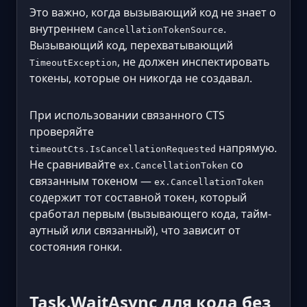
Это важно, когда вызывающий код не знает о
внутреннем
.
CancellationTokenSource
Вызывающий код, перехватывающий
, не должен инспектировать
TimeoutException
токены, которые он никогда не создавал.
При использовании связанного CTS
проверяйте
напрямую.
timeoutCts.IsCancellationRequested
Не сравнивайте
со
ex.CancellationToken
связанным токеном —
ex.CancellationToken
содержит тот составной токен, который
сработал первым (вызывающего кода, тайм-
аутный или связанный), что зависит от
состояния гонки.
Task.WaitAsync для кода без