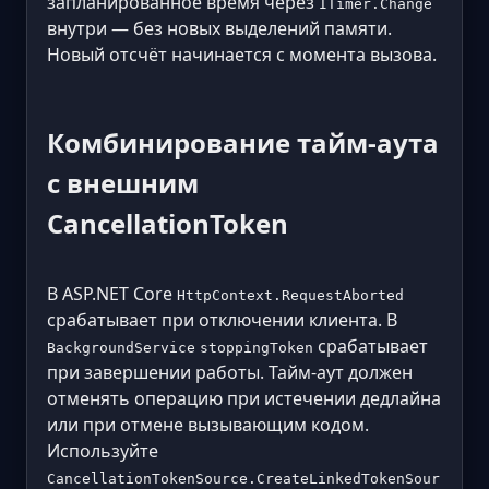
запланированное время через
ITimer.Change
внутри — без новых выделений памяти.
Новый отсчёт начинается с момента вызова.
Комбинирование тайм-аута
с внешним
CancellationToken
В ASP.NET Core
HttpContext.RequestAborted
срабатывает при отключении клиента. В
срабатывает
BackgroundService
stoppingToken
при завершении работы. Тайм-аут должен
отменять операцию при истечении дедлайна
или при отмене вызывающим кодом.
Используйте
CancellationTokenSource.CreateLinkedTokenSour