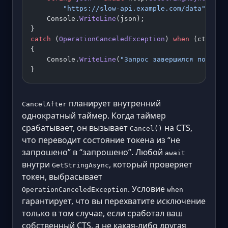
        "https://slow-api.example.com/data"
, cts
    Console.
WriteLine
(json);
}
catch
 (
OperationCanceledException
) 
when
 (cts.IsC
{
    Console.
WriteLine
(
"Запрос завершился по тайм
}
планирует внутренний
CancelAfter
однократный таймер. Когда таймер
срабатывает, он вызывает
на CTS,
Cancel()
что переводит состояние токена из “не
запрошено” в “запрошено”. Любой
await
внутри
, который проверяет
GetStringAsync
токен, выбрасывает
. Условие
OperationCanceledException
when
гарантирует, что вы перехватите исключение
только в том случае, если сработал ваш
собственный CTS, а не какая-либо другая