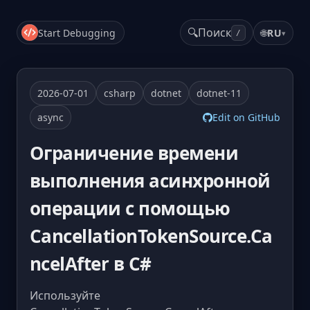
🔍
Поиск
Start Debugging
🌐
RU
▾
/
2026-07-01
csharp
dotnet
dotnet-11
async
Edit on GitHub
Ограничение времени
выполнения асинхронной
операции с помощью
CancellationTokenSource.Ca
ncelAfter в C#
Используйте