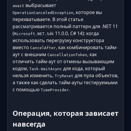
выбрасывает
await
, которое вы
OperationCanceledException
перехватываете. В этой статье
рассматривается полный паттерн для .NET 11
(
11.0.0, C# 14): когда
Microsoft.NET.Sdk
использовать перегрузку конструктора
вместо
, как комбинировать тайм-
CancelAfter
аут с внешним
, как
CancellationToken
отличить тайм-аут от отмены вызывающим
кодом,
для кода, который
Task.WaitAsync
нельзя изменить,
для пула объектов,
TryReset
а также как сделать тайм-ауты тестируемыми
с помощью
.
TimeProvider
Операция, которая зависает
навсегда