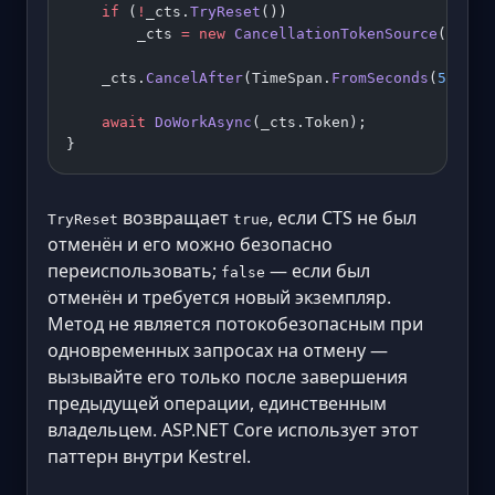
    if
 (
!
_cts.
TryReset
())
        _cts 
=
 new
 CancellationTokenSource
();
    _cts.
CancelAfter
(TimeSpan.
FromSeconds
(
5
));
    await
 DoWorkAsync
(_cts.Token);
}
возвращает
, если CTS не был
TryReset
true
отменён и его можно безопасно
переиспользовать;
— если был
false
отменён и требуется новый экземпляр.
Метод не является потокобезопасным при
одновременных запросах на отмену —
вызывайте его только после завершения
предыдущей операции, единственным
владельцем. ASP.NET Core использует этот
паттерн внутри Kestrel.