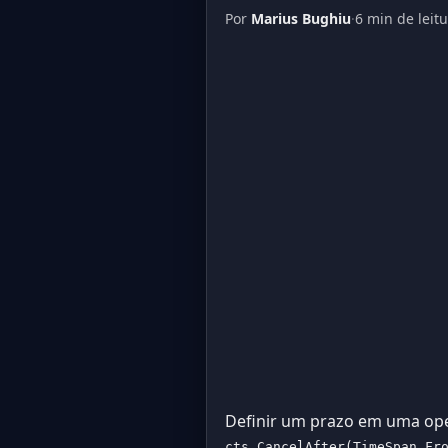
Por
Marius Bughiu
·
6 min de leit
Definir um prazo em uma ope
cts.CancelAfter(TimeSpan.Fr