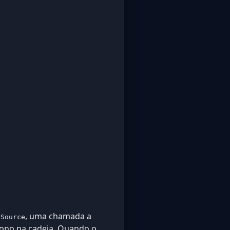
, uma chamada a
nSource
ono na cadeia. Quando o