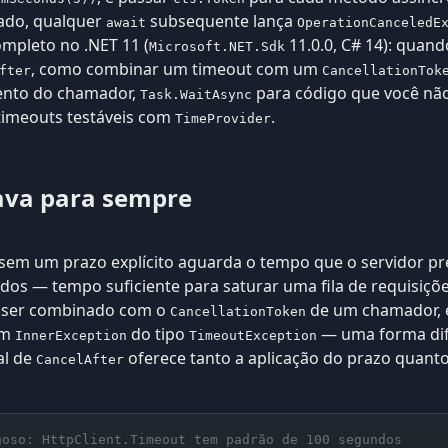
nado, qualquer
subsequente lança
await
OperationCanceledE
ompleto no .NET 11 (
11.0.0, C# 14): quan
Microsoft.NET.Sdk
, como combinar um timeout com um
fter
CancellationTok
ento do chamador,
para código que você não
Task.WaitAsync
timeouts testáveis com
.
TimeProvider
ava para sempre
sem um prazo explícito aguarda o tempo que o servidor pre
s — tempo suficiente para saturar uma fila de requisiçõe
 ser combinado com o
de um chamador, e
CancellationToken
um
do tipo
— uma forma dif
InnerException
TimeoutException
al de
oferece tanto a aplicação do prazo quant
CancelAfter
goso: HttpClient.Timeout tem padrão de 100 segundos