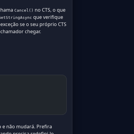
 chama
no CTS, o que
Cancel()
que verifique
GetStringAsync
 exceção se o seu próprio CTS
 chamador chegar.
 e não mudará. Prefira
ndo precisa redefini-lo