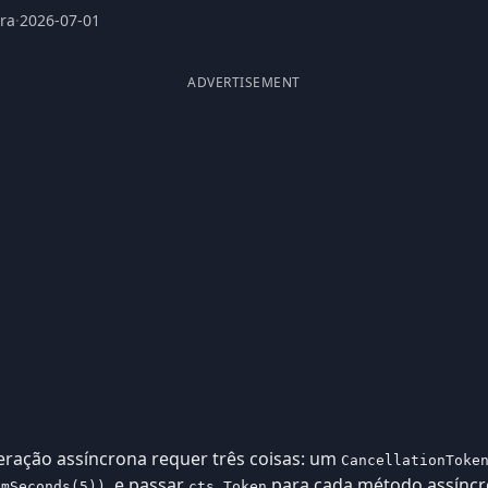
ura
·
2026-07-01
ADVERTISEMENT
ração assíncrona requer três coisas: um
CancellationToke
, e passar
para cada método assíncr
omSeconds(5))
cts.Token