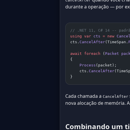
CancelAfter
durante a operação — por ex
// .NET 11, C# 14 -- padr
using
 var
 cts
 =
 new
 Cance
cts.
CancelAfter
(TimeSpan.
await
 foreach
 (
Packet
 pac
{
    Process
(packet);
    cts.
CancelAfter
(TimeS
}
Cada chamada a
CancelAfter
nova alocação de memória. 
Combinando um ti