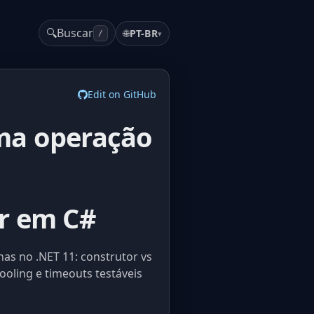
🔍
Buscar
🌐
PT-BR
▾
/
Edit on GitHub
ma operação
r em C#
as no .NET 11: construtor vs
ooling e timeouts testáveis