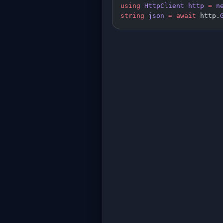
using
 HttpClient
 http
 =
 n
string
 json
 =
 await
 http.