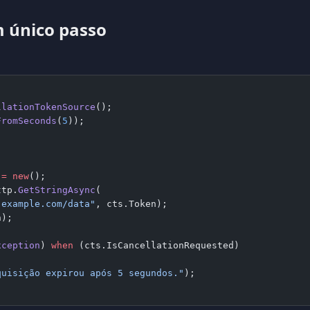
 único passo
llationTokenSource
();
FromSeconds
(
5
));
 =
 new
();
ttp.
GetStringAsync
(
.example.com/data"
, cts.Token);
n);
xception
) 
when
 (cts.IsCancellationRequested)
quisição expirou após 5 segundos."
);