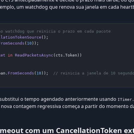
emplo, um watchdog que renova sua janela em cada heart
ão watchdog que reinicia o prazo em cada pacote
llationTokenSource
();
FromSeconds
(
10
));
ket
 in
 ReadPacketsAsync
(cts.Token))
pan.
FromSeconds
(
10
));  
// reinicia a janela de 10 segund
substitui o tempo agendado anteriormente usando
ITimer
A nova contagem regressiva começa a partir do momento 
meout com um CancellationToken ex