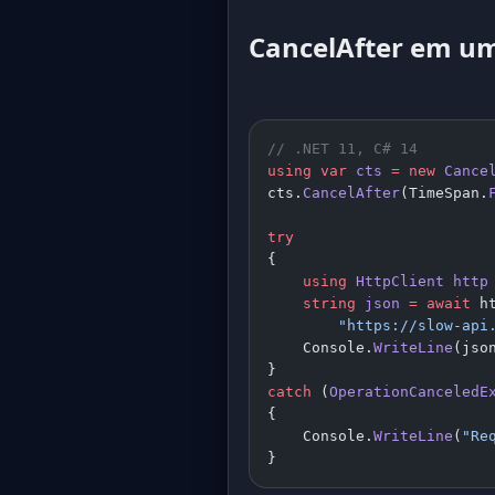
CancelAfter em um
// .NET 11, C# 14
using
 var
 cts
 =
 new
 Cance
cts.
CancelAfter
(TimeSpan.
try
{
    using
 HttpClient
 http
    string
 json
 =
 await
 h
        "https://slow-api
    Console.
WriteLine
(jso
}
catch
 (
OperationCanceledE
{
    Console.
WriteLine
(
"Re
}