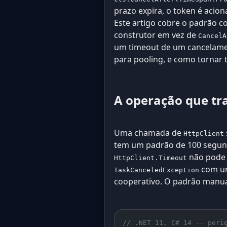
prazo expira, o token é acio
Este artigo cobre o padrão c
construtor em vez de
CancelA
um timeout de um cancelam
para pooling, e como tornar 
A operação que tr
Uma chamada de
HttpClient
tem um padrão de 100 segundo
não pode
HttpClient.Timeout
com 
TaskCanceledException
cooperativo. O padrão manu
// .NET 11, C# 14 -- peri