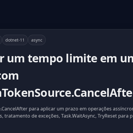
dotnet-11
async
r um tempo limite em u
 com
nTokenSource.CancelAfte
CancelAfter para aplicar um prazo em operações assíncron
s, tratamento de exceções, Task.WaitAsync, TryReset para p