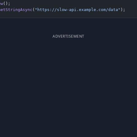
ew
();
GetStringAsync
(
"https://slow-api.example.com/data"
);
ADVERTISEMENT