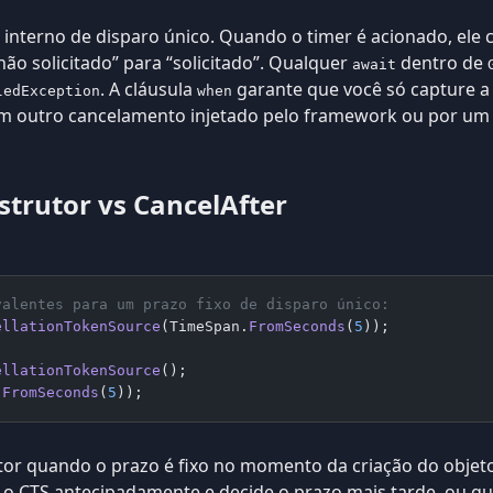
interno de disparo único. Quando o timer é acionado, ele
ão solicitado” para “solicitado”. Qualquer
dentro de
await
. A cláusula
garante que você só capture a
ledException
when
um outro cancelamento injetado pelo framework ou por um
strutor vs CancelAfter
valentes para um prazo fixo de disparo único:
ellationTokenSource
(TimeSpan.
FromSeconds
(
5
));
ellationTokenSource
();
.
FromSeconds
(
5
));
tor quando o prazo é fixo no momento da criação do objeto
o CTS antecipadamente e decide o prazo mais tarde, ou qua