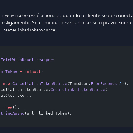
é acionado quando o cliente se desconec
.RequestAborted
esligamento. Seu timeout deve cancelar se o prazo expirar
:
.CreateLinkedTokenSource
 
FetchWithDeadlineAsync
(
lerToken
 =
 default
)
=
 new
 CancellationTokenSource
(TimeSpan.
FromSeconds
(
5
));
ncellationTokenSource.
CreateLinkedTokenSource
(
outCts.Token);
 =
 new
();
StringAsync
(url, linked.Token);