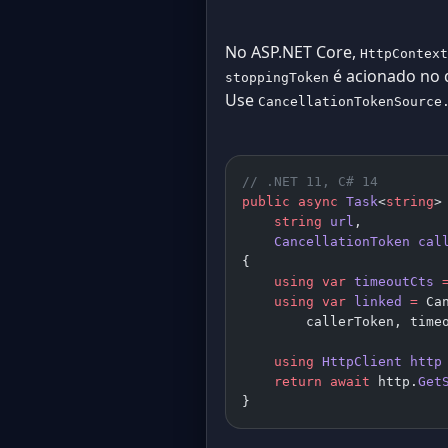
No ASP.NET Core,
HttpContext
é acionado no d
stoppingToken
Use
CancellationTokenSource
// .NET 11, C# 14
public
 async
 Task
<
string
>
    string
 url
,
    CancellationToken
 cal
{
    using
 var
 timeoutCts
 
    using
 var
 linked
 =
 Ca
        callerToken, time
    using
 HttpClient
 http
    return
 await
 http.
Get
}