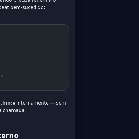
beat bem-sucedido:
os
internamente — sem
.Change
da chamada.
terno