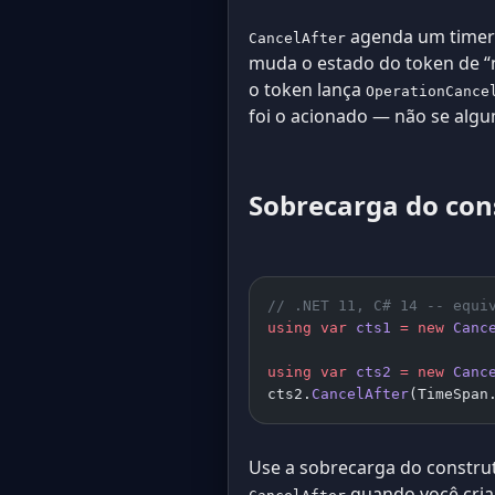
agenda um timer 
CancelAfter
muda o estado do token de “n
o token lança
OperationCance
foi o acionado — não se alg
Sobrecarga do con
// .NET 11, C# 14 -- equi
using
 var
 cts1
 =
 new
 Canc
using
 var
 cts2
 =
 new
 Canc
cts2.
CancelAfter
(TimeSpan
Use a sobrecarga do constru
quando você cria 