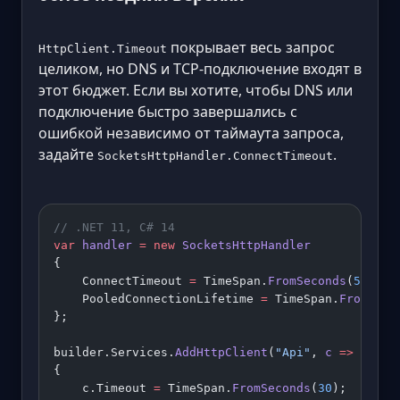
покрывает весь запрос
HttpClient.Timeout
целиком, но DNS и TCP-подключение входят в
этот бюджет. Если вы хотите, чтобы DNS или
подключение быстро завершались с
ошибкой независимо от таймаута запроса,
задайте
.
SocketsHttpHandler.ConnectTimeout
// .NET 11, C# 14
var
 handler
 =
 new
 SocketsHttpHandler
{
    ConnectTimeout 
=
 TimeSpan.
FromSeconds
(
5
),
    PooledConnectionLifetime 
=
 TimeSpan.
FromMinu
};
builder.Services.
AddHttpClient
(
"Api"
, 
c
 =>
{
    c.Timeout 
=
 TimeSpan.
FromSeconds
(
30
);