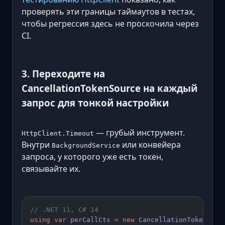
проверять эти границы таймаутов в тестах,
чтобы регрессия здесь не проскочила через
CI.
3. Переходите на
CancellationTokenSource на каждый
запрос для тонкой настройки
— грубый инструмент.
HttpClient.Timeout
Внутри
или конвейера
BackgroundService
запроса, у которого уже есть токен,
связывайте их.
// .NET 11, C# 14
using
 var
 perCallCts
 =
 new
 CancellationTokenSour