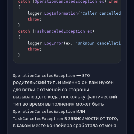
catch
 (
OperationCanceledException
 ex
) 
when
 (ct.I
{
    logger.
LogInformation
(
"Caller cancelled requ
    throw
;
}
catch
 (
TaskCanceledException
 ex
)
{
    logger.
LogError
(ex, 
"Unknown cancellation ca
    throw
;
}
— это
OperationCanceledException
родительский тип, и именно он вам нужен
для ветки с отменой со стороны
вызывающего кода, поскольку фактический
тип во время выполнения может быть
или
OperationCanceledException
в зависимости от того,
TaskCanceledException
в каком месте конвейера сработала отмена.