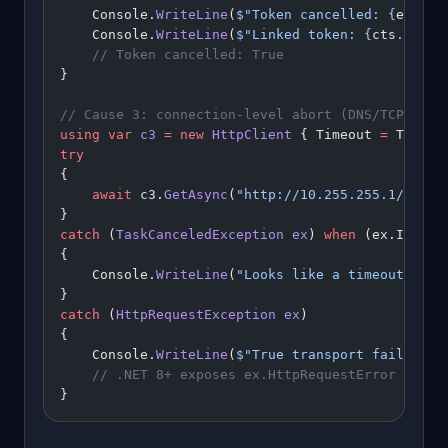
    Console.
WriteLine
(
$"Token cancelled: 
{
ex
.
Can
    Console.
WriteLine
(
$"Linked token: 
{
cts
.
Token
    // Token cancelled: True
}
// Cause 3: connection-level abort (DNS/TCP/TLS)
using
 var
 c3
 =
 new
 HttpClient
 { Timeout 
=
 TimeSp
try
{
    await
 c3.
GetAsync
(
"http://10.255.255.1/"
);
}
catch
 (
TaskCanceledException
 ex
) 
when
 (ex.InnerE
{
    Console.
WriteLine
(
"Looks like a timeout, was
}
catch
 (
HttpRequestException
 ex
)
{
    Console.
WriteLine
(
$"True transport failure: 
    // .NET 8+ exposes ex.HttpRequestError = Con
}