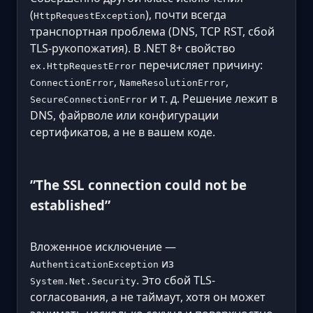
(
), почти всегда
HttpRequestException
транспортная проблема (DNS, TCP RST, сбой
TLS-рукопожатия). В .NET 8+ свойство
перечисляет причину:
ex.HttpRequestError
,
,
ConnectionError
NameResolutionError
и т. д. Решение лежит в
SecureConnectionError
DNS, файрволе или конфигурации
сертификатов, а не в вашем коде.
”The SSL connection could not be
established”
Вложенное исключение —
из
AuthenticationException
. Это сбой TLS-
System.Net.Security
согласования, а не таймаут, хотя он может