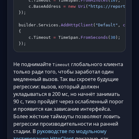
    c.Timeout 
=
 TimeSpan.
FromMinutes
(
10
);
    c.BaseAddress 
=
 new
 Uri
(
"https://reports.exa
});
builder.Services.
AddHttpClient
(
"Default"
, 
c
 =>
{
    c.Timeout 
=
 TimeSpan.
FromSeconds
(
30
);
});
Не поднимайте
глобального клиента
Timeout
только ради того, чтобы заработал один
медленный вызов. Так вы скроете будущие
регрессии: вызов, который должен
укладываться в 200 мс, но начнёт занимать
90 с, тихо пройдёт через ослабленный порог
и проявится как зависание интерфейса.
Более жёсткие таймауты позволяют ловить
регрессии производительности на ранней
стадии. В
руководстве по модульному
тестированию HttpClient
показано, как