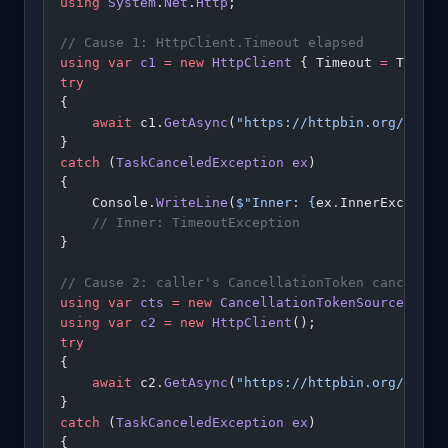
using
 System
.
Net
.
Http
;
// Cause 1: HttpClient.Timeout elapsed
using
 var
 c1
 =
 new
 HttpClient
 { Timeout 
=
 TimeSp
try
{
    await
 c1.
GetAsync
(
"https://httpbin.org/delay
}
catch
 (
TaskCanceledException
 ex
)
{
    Console.
WriteLine
(
$"Inner: 
{
ex
.
InnerExceptio
    // Inner: TimeoutException
}
// Cause 2: caller's CancellationToken cancelled
using
 var
 cts
 =
 new
 CancellationTokenSource
(Time
using
 var
 c2
 =
 new
 HttpClient
();
try
{
    await
 c2.
GetAsync
(
"https://httpbin.org/delay
}
catch
 (
TaskCanceledException
 ex
)
{