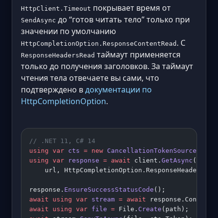
покрывает время от
HttpClient.Timeout
до “готов читать тело” только при
SendAsync
значении по умолчанию
. С
HttpCompletionOption.ResponseContentRead
таймаут применяется
ResponseHeadersRead
только до получения заголовков. За таймаут
чтения тела отвечаете вы сами, что
подтверждено в
документации по
HttpCompletionOption
.
// .NET 11, C# 14
using
 var
 cts
 =
 new
 CancellationTokenSource
(Time
using
 var
 response
 =
 await
 client.
GetAsync
(
    url, HttpCompletionOption.ResponseHeadersRea
response.
EnsureSuccessStatusCode
();
await
 using
 var
 stream
 =
 await
 response.Content.
await
 using
 var
 file
 =
 File.
Create
(path);