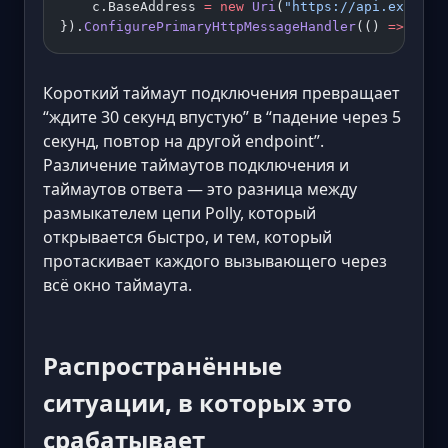
    c.BaseAddress 
=
 new
 Uri
(
"https://api.example
}).
ConfigurePrimaryHttpMessageHandler
(() 
=>
 hand
Короткий таймаут подключения превращает
“ждите 30 секунд впустую” в “падение через 5
секунд, повтор на другой endpoint”.
Различение таймаутов подключения и
таймаутов ответа — это разница между
размыкателем цепи Polly, который
открывается быстро, и тем, который
протаскивает каждого вызывающего через
всё окно таймаута.
Распространённые
ситуации, в которых это
срабатывает