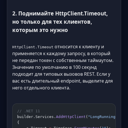
2. Поднимайте HttpClient.Timeout,
но только для тех клиентов,
которым это нужно
относится к клиенту и
HttpClient.Timeout
применяется к каждому запросу, в который
не передан токен с собственным таймаутом.
Значение по умолчанию в 100 секунд
подходит для типовых вызовов REST. Если у
вас есть длительный endpoint, выделите для
него отдельного клиента.
// .NET 11
builder.Services.
AddHttpClient
(
"LongRunning"
, 
c
 
{