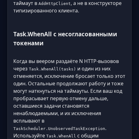
таймаут в
, а не в конструкторе
AddHttpClient
типизированного клиента.
Task.WhenAll с несогласованными
токенами
Когда вы веером раздаёте N HTTP-вызовов
через
и один из них
Task.WhenAll(tasks)
отменяется, исключение бросает только этот
один. Остальные продолжают работу и тоже
могут наткнуться на таймауты. Если ваш код
пробрасывает первую отмену дальше,
оставшиеся задачи становятся
ненаблюдаемыми, и их исключения
всплывают в
.
TaskScheduler.UnobservedTaskException
Используйте
с общим
Task.WhenAll