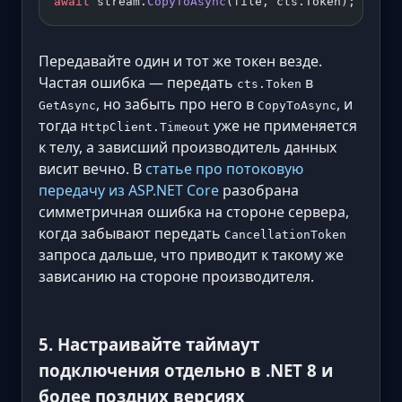
await
 stream.
CopyToAsync
(file, cts.Token);
Передавайте один и тот же токен везде.
Частая ошибка — передать
в
cts.Token
, но забыть про него в
, и
GetAsync
CopyToAsync
тогда
уже не применяется
HttpClient.Timeout
к телу, а зависший производитель данных
висит вечно. В
статье про потоковую
передачу из ASP.NET Core
разобрана
симметричная ошибка на стороне сервера,
когда забывают передать
CancellationToken
запроса дальше, что приводит к такому же
зависанию на стороне производителя.
5. Настраивайте таймаут
подключения отдельно в .NET 8 и
более поздних версиях