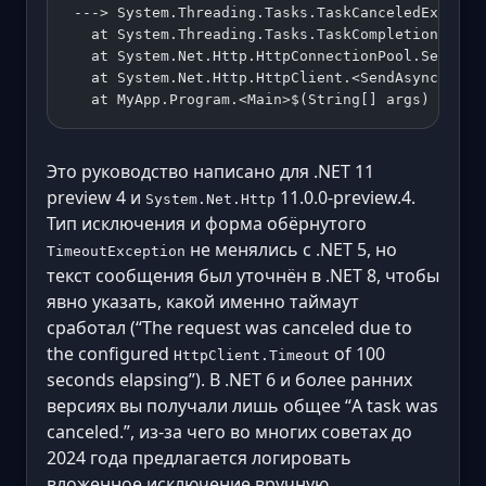
 ---> System.Threading.Tasks.TaskCanceledExcepti
   at System.Threading.Tasks.TaskCompletionSourc
   at System.Net.Http.HttpConnectionPool.SendWit
   at System.Net.Http.HttpClient.<SendAsync>g__C
   at MyApp.Program.<Main>$(String[] args)
Это руководство написано для .NET 11
preview 4 и
11.0.0-preview.4.
System.Net.Http
Тип исключения и форма обёрнутого
не менялись с .NET 5, но
TimeoutException
текст сообщения был уточнён в .NET 8, чтобы
явно указать, какой именно таймаут
сработал (“The request was canceled due to
the configured
of 100
HttpClient.Timeout
seconds elapsing”). В .NET 6 и более ранних
версиях вы получали лишь общее “A task was
canceled.”, из-за чего во многих советах до
2024 года предлагается логировать
вложенное исключение вручную.