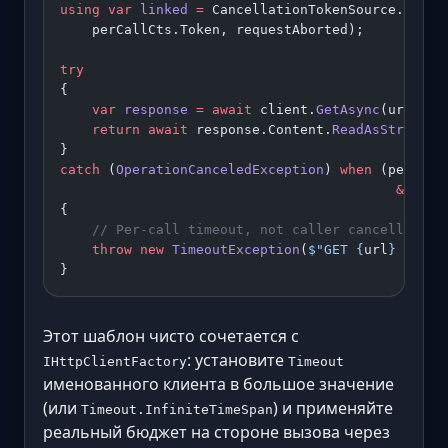
using
 var
 linked
 =
 CancellationTokenSource.
Creat
    perCallCts.Token, requestAborted);
try
{
    var
 response
 =
 await
 client.
GetAsync
(url, li
    return
 await
 response.Content.
ReadAsStringAs
}
catch
 (
OperationCanceledException
) 
when
 (perCall
                                          &&
 !
re
{
    // Per-call timeout, not caller cancellation
    throw
 new
 TimeoutException
(
$"GET 
{
url
}
 excee
}
Этот шаблон чисто сочетается с
: установите
IHttpClientFactory
Timeout
именованного клиента в большое значение
(или
) и применяйте
Timeout.InfiniteTimeSpan
реальный бюджет на стороне вызова через