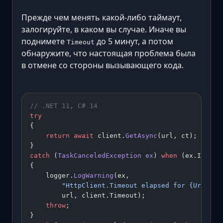
Прежде чем менять какой-либо таймаут,
залогируйте, в каком вы случае. Иначе вы
поднимете
до 5 минут, а потом
Timeout
обнаружите, что настоящая проблема была
в отмене со стороны вызывающего кода.
// .NET 11, C# 14
try
{
    return
 await
 client.
GetAsync
(url, ct);
}
catch
 (
TaskCanceledException
 ex
) 
when
 (ex.InnerE
{
    logger.
LogWarning
(ex,
        "HttpClient.Timeout elapsed for {Url} (c
        url, client.Timeout);
    throw
;
}