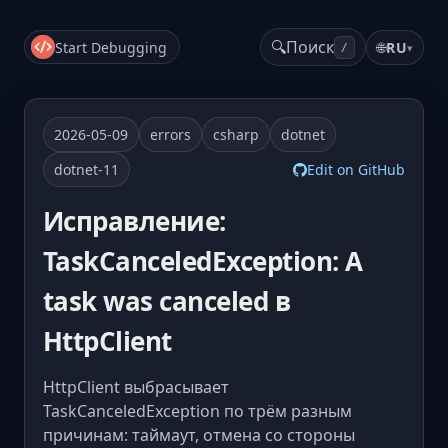
🔍
Поиск
Start Debugging
🌐
RU
▾
/
2026-05-09
errors
csharp
dotnet
dotnet-11
Edit on GitHub
Исправление:
TaskCanceledException: A
task was canceled в
HttpClient
HttpClient выбрасывает
TaskCanceledException по трём разным
причинам: таймаут, отмена со стороны