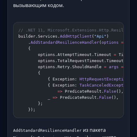
вызывающим кодом.
// .NET 11, Microsoft.Extensions.Http.Resilience
builder.Services.
AddHttpClient
(
"Api"
)
    .
AddStandardResilienceHandler
(
options
 =>
    {
        options.AttemptTimeout.Timeout 
=
 TimeSpa
        options.TotalRequestTimeout.Timeout 
=
 Ti
        options.Retry.ShouldHandle 
=
 args
 =>
 arg
        {
            { Exception: 
HttpRequestException
 } 
            { Exception: 
TaskCanceledException
 t
                =>
 PredicateResult.
False
(),
            _
 =>
 PredicateResult.
False
(),
        };
    });
из пакета
AddStandardResilienceHandler