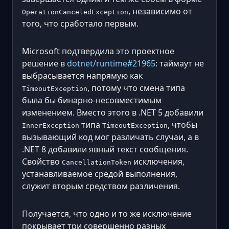
, независимо от
OperationCanceledException
того, что сработало первым.
Microsoft подтвердила это проектное
решение в
dotnet/runtime#21965
: таймаут не
выбрасывается напрямую как
, потому что смена типа
TimeoutException
была бы бинарно-несовместимым
изменением. Вместо этого в .NET 5 добавили
типа
, чтобы
InnerException
TimeoutException
вызывающий код мог различать случаи, а в
.NET 8 добавили явный текст сообщения.
Свойство
исключения,
CancellationToken
устанавливаемое средой выполнения,
служит вторым средством различения.
Получается, что одно и то же исключение
покрывает три совершенно разных