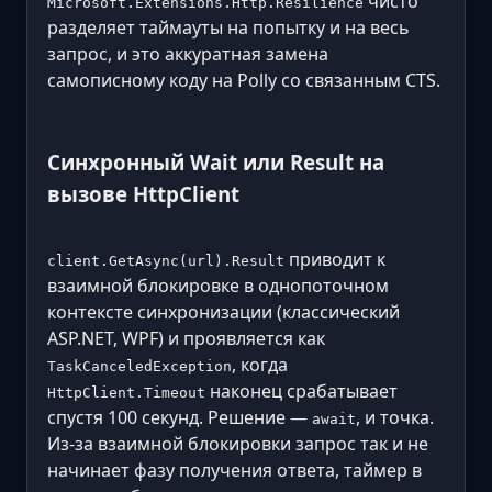
чисто
Microsoft.Extensions.Http.Resilience
разделяет таймауты на попытку и на весь
запрос, и это аккуратная замена
самописному коду на Polly со связанным CTS.
Синхронный Wait или Result на
вызове HttpClient
приводит к
client.GetAsync(url).Result
взаимной блокировке в однопоточном
контексте синхронизации (классический
ASP.NET, WPF) и проявляется как
, когда
TaskCanceledException
наконец срабатывает
HttpClient.Timeout
спустя 100 секунд. Решение —
, и точка.
await
Из-за взаимной блокировки запрос так и не
начинает фазу получения ответа, таймер в