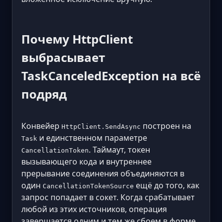
Почему HttpClient
выбрасывает
TaskCanceledException на всё
подряд
Конвейер
построен на
HttpClient.SendAsync
и единственном параметре
Task
. Таймаут, токен
CancellationToken
вызывающего кода и внутреннее
прерывание соединения объединяются в
один
ещё до того, как
CancellationTokenSource
запрос попадает в сокет. Когда срабатывает
любой из этих источников, операция
завершается одним и тем же сбоем в форме