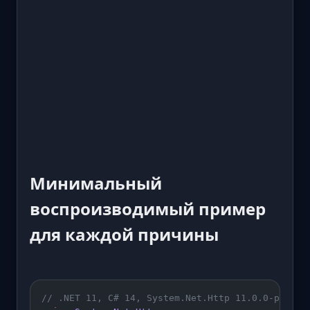
Минимальный
воспроизводимый пример
для каждой причины
// .NET 11, C# 14, System.Net.Http 11.0.0-previe