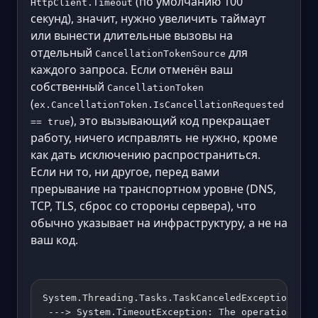
(по умолчанию 100
HttpClient.Timeout
секунд), значит, нужно увеличить таймаут
или вынести длительные вызовы на
отдельный
для
CancellationTokenSource
каждого запроса. Если отменён ваш
собственный
CancellationToken
(
ex.CancellationToken.IsCancellationRequested
), это вызывающий код прекращает
== true
работу, ничего исправлять не нужно, кроме
как дать исключению распространиться.
Если ни то, ни другое, перед вами
прерывание на транспортном уровне (DNS,
TCP, TLS, сброс со стороны сервера), что
обычно указывает на инфраструктуру, а не на
ваш код.
System.Threading.Tasks.TaskCanceledException: Th
 ---> System.TimeoutException: The operation was