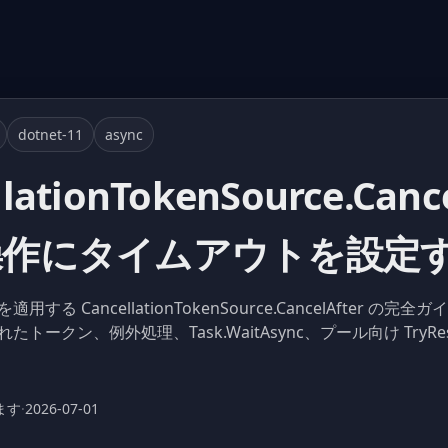
dotnet-11
async
llationTokenSource.Canc
操作にタイムアウトを設定
用する CancellationTokenSource.CancelAfter の
されたトークン、例外処理、Task.WaitAsync、プール向け TryRese
ます
·
2026-07-01