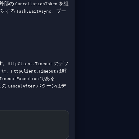
と外部の
を組
CancellationToken
に対する
、プー
Task.WaitAsync
す。
のデフ
HttpClient.Timeout
また、
は呼
HttpClient.Timeout
である
TimeoutException
動の
パターンはデ
CancelAfter