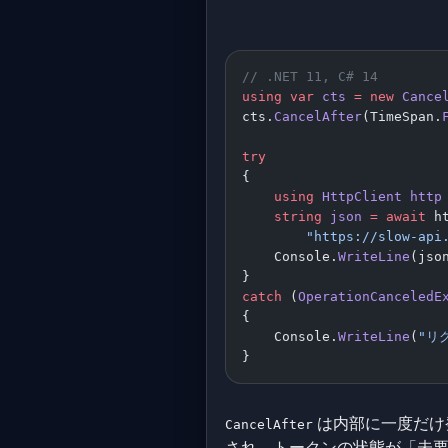
// .NET 11, C# 14
using
 var
 cts
 =
 new
 Cance
cts.
CancelAfter
(TimeSpan.
try
{
    using
 HttpClient
 http
    string
 json
 =
 await
 h
        "https://slow-api
    Console.
WriteLine
(jso
}
catch
 (
OperationCanceledE
{
    Console.
WriteLine
(
"リ
}
は内部に一度だけ
CancelAfter
され、トークンの状態が「未