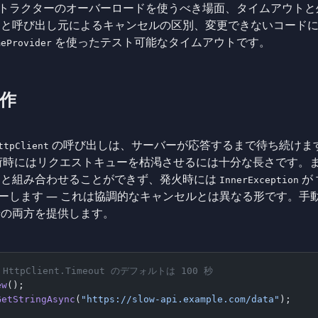
トラクターのオーバーロードを使うべき場面、タイムアウト
トと呼び出し元によるキャンセルの区別、変更できないコード
を使ったテスト可能なタイムアウトです。
meProvider
作
の呼び出しは、サーバーが応答するまで待ち続けま
ttpClient
高負荷時にはリクエストキューを枯渇させるには十分な長さです。
と組み合わせることができず、発火時には
が
InnerException
ーします — これは協調的なキャンセルとは異なる形です。手
せの両方を提供します。
: HttpClient.Timeout のデフォルトは 100 秒
ew
();
GetStringAsync
(
"https://slow-api.example.com/data"
);