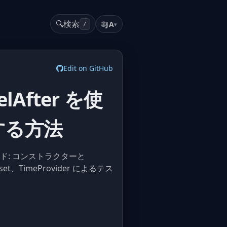
🔍
検索
🌐
JA
▾
/
Edit on GitHub
elAfter を使
する方法
完全ガイド: コンストラクターと
t、TimeProvider によるテス