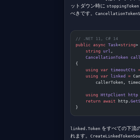
ットダウン時に
stoppingToken
べきです。
CancellationToken
// .NET 11, C# 14
public
 async
 Task
<
string
>
    string
 url
,
    CancellationToken
 cal
{
    using
 var
 timeoutCts
 
    using
 var
 linked
 =
 Ca
        callerToken, time
    using
 HttpClient
 http
    return
 await
 http.
Get
}
をすべての下流
linked.Token
れます。
CreateLinkedTokenSo