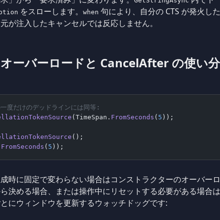
GetStringAsync
をスローします。
句により、自分の CTS が発火
ption
when
し元が注入したキャンセルでは反応しません。
バーロードと CancelAfter の使い
 固定の一度だけのデッドラインには同等:
ellationTokenSource
(TimeSpan.
FromSeconds
(
5
));
ellationTokenSource
();
.
FromSeconds
(
5
));
成時に固定で変わらない場合はコンストラクターのオーバーロー
から決める場合、または操作中にリセットする必要がある場合
とにウィンドウを更新するウォッチドッグです: