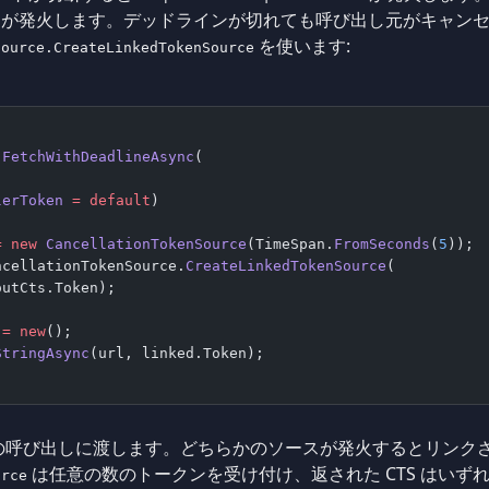
が発火します。デッドラインが切れても呼び出し元がキャンセ
を使います:
Source.CreateLinkedTokenSource
 
FetchWithDeadlineAsync
(
lerToken
 =
 default
)
=
 new
 CancellationTokenSource
(TimeSpan.
FromSeconds
(
5
));
ncellationTokenSource.
CreateLinkedTokenSource
(
outCts.Token);
 =
 new
();
StringAsync
(url, linked.Token);
の呼び出しに渡します。どちらかのソースが発火するとリンク
は任意の数のトークンを受け付け、返された CTS はいず
urce