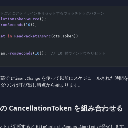
-- パケットごとにデッドラインをリセットするウォッチドッグパターン
llationTokenSource
();
FromSeconds
(
10
));
ket
 in
 ReadPacketsAsync
(cts.Token))
pan.
FromSeconds
(
10
));  
// 10 秒ウィンドウをリセット
内部で
を使って以前にスケジュールされた時間を
ITimer.Change
トダウンは呼び出し時点から始まります。
ancellationToken を組み合わせる
ライアントが切断すると
が発火します
HttpContext.RequestAborted