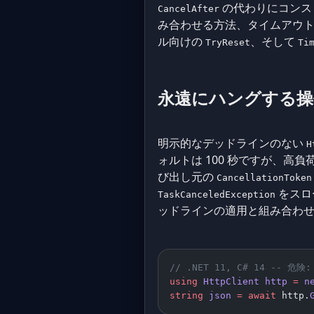
の代わりにコンス
CancelAfter
み合わせる方法、タイムアウ
ル向けの
、そして
TryReset
Ti
永遠にハングする操
明示的なデッドラインのない
H
ォルトは 100 秒ですが、
び出し元の
CancellationToken
をスロ
TaskCanceledException
ッドラインの適用と組み合わ
// .NET 11, C# 14 -- 危険
using
 HttpClient
 http
 =
 n
string
 json
 =
 await
 http.