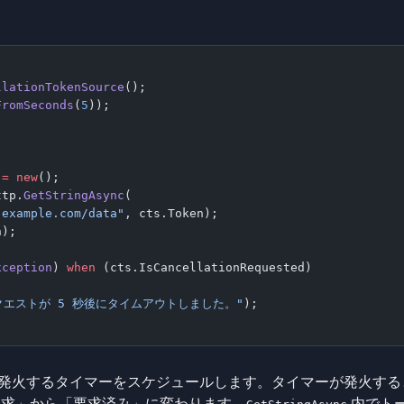
llationTokenSource
();
FromSeconds
(
5
));
 =
 new
();
ttp.
GetStringAsync
(
.example.com/data"
, cts.Token);
n);
xception
) 
when
 (cts.IsCancellationRequested)
クエストが 5 秒後にタイムアウトしました。"
);
発火するタイマーをスケジュールします。タイマーが発火すると 
要求」から「要求済み」に変わります。
内でト