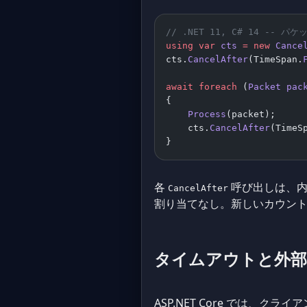
// .NET 11, C# 14 
using
 var
 cts
 =
 new
 Cance
cts.
CancelAfter
(TimeSpan.
await
 foreach
 (
Packet
 pac
{
    Process
(packet);
    cts.
CancelAfter
(TimeS
}
各
呼び出しは、
CancelAfter
割り当てなし。新しいカウン
タイムアウトと外部の C
ASP.NET Core では、ク