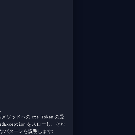
、
期メソッドへの
の受
cts.Token
をスローし、それ
edException
る完全なパターンを説明します: