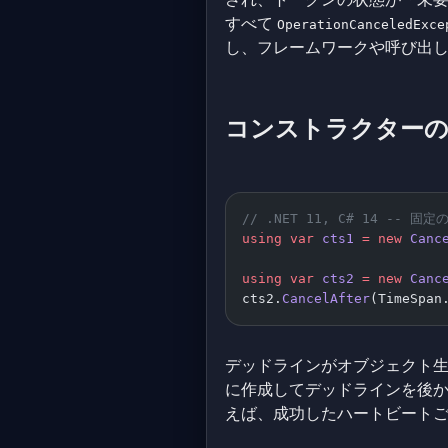
すべて
OperationCanceledExce
し、フレームワークや呼び出
コンストラクターのオー
// .NET 11, C# 14 --
using
 var
 cts1
 =
 new
 Canc
using
 var
 cts2
 =
 new
 Canc
cts2.
CancelAfter
(TimeSpan
デッドラインがオブジェクト生
に作成してデッドラインを後
えば、成功したハートビートご