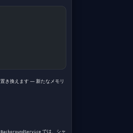
置き換えます — 新たなメモリ
。
では、シャ
BackgroundService