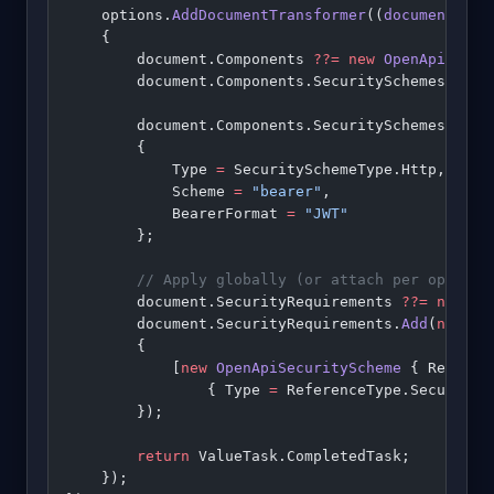
    options.
AddDocumentTransformer
((
document
, 
co
    {
        document.Components 
??=
 new
 OpenApiCompo
        document.Components.SecuritySchemes 
??=
 
        document.Components.SecuritySchemes[
"Bea
        {
            Type 
=
 SecuritySchemeType.Http,
            Scheme 
=
 "bearer"
,
            BearerFormat 
=
 "JWT"
        };
        // Apply globally (or attach per operati
        document.SecurityRequirements 
??=
 new
 Li
        document.SecurityRequirements.
Add
(
new
 Op
        {
            [
new
 OpenApiSecurityScheme
 { Referen
                { Type 
=
 ReferenceType.SecurityS
        });
        return
 ValueTask.CompletedTask;
    });