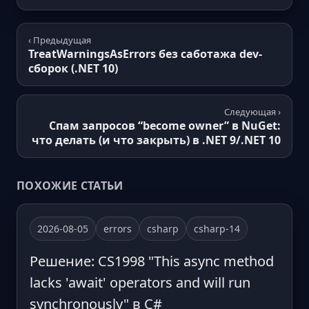
‹ Предыдущая
TreatWarningsAsErrors без саботажа dev-
сборок (.NET 10)
Следующая ›
Спам запросов “become owner” в NuGet:
что делать (и что закрыть) в .NET 9/.NET 10
ПОХОЖИЕ СТАТЬИ
2026-08-05
errors
csharp
csharp-14
Решение: CS1998 "This async method
lacks 'await' operators and will run
synchronously" в C#