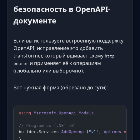
безопасность в OpenAPI-
документе
Если вы используете встроенную поддержку
OpenAPI, исправление это добавить
transformer, который вшивает схему
http
и применяет её к операциям
bearer
(глобально или выборочно).
Вот нужная форма (обрезано до сути):
using
 Microsoft
.
OpenApi
.
Models
;
// Program.cs (.NET 10)
builder.Services.
AddOpenApi
(
"v1"
, 
options
 =>
{