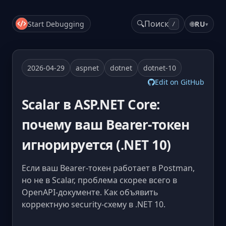
🔍
Поиск
Start Debugging
🌐
RU
▾
/
2026-04-29
aspnet
dotnet
dotnet-10
Edit on GitHub
Scalar в ASP.NET Core:
почему ваш Bearer-токен
игнорируется (.NET 10)
Если ваш Bearer-токен работает в Postman,
но не в Scalar, проблема скорее всего в
OpenAPI-документе. Как объявить
корректную security-схему в .NET 10.