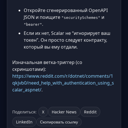
Откройте сгенерированный OpenAPI
JSON и поищите
и
"securitySchemes"
.
"bearer"
Если их нет, Scalar не “игнорирует ваш
токен”. Он просто следует контракту,
который вы ему отдали.
Изначальная ветка-триггер (со
скриншотами):
https://www.reddit.com/r/dotnet/comments/1
qkjvb0/need_help_with_authentication_using_s
calar_aspnet/
.
Поделиться:
X
Hacker News
Reddit
LinkedIn
Скопировать ссылку