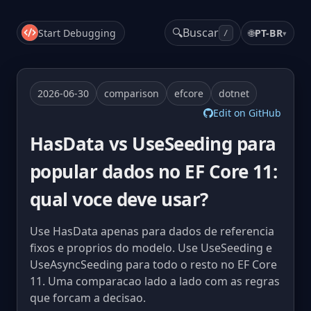
🔍
Buscar
Start Debugging
🌐
PT-BR
▾
/
2026-06-30
comparison
efcore
dotnet
Edit on GitHub
HasData vs UseSeeding para
popular dados no EF Core 11:
qual voce deve usar?
Use HasData apenas para dados de referencia
fixos e proprios do modelo. Use UseSeeding e
UseAsyncSeeding para todo o resto no EF Core
11. Uma comparacao lado a lado com as regras
que forcam a decisao.