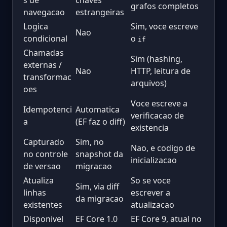
grafos completos
navegacao
estrangeiras
Logica
Sim, voce escreve
Nao
condicional
o
if
Chamadas
Sim (hashing,
externas /
Nao
HTTP, leitura de
transformac
arquivos)
oes
Voce escreve a
Idempotenci
Automatica
verificacao de
a
(EF faz o diff)
existencia
Capturado
Sim, no
Nao, e codigo de
no controle
snapshot da
inicializacao
de versao
migracao
Atualiza
So se voce
Sim, via diff
linhas
escrever a
da migracao
existentes
atualizacao
Disponivel
EF Core 1.0
EF Core 9, atual no