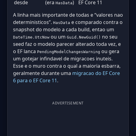
desde
(era
)
EF Core 11
HasData
A linha mais importante de todas e “valores nao
deterministicos”.
e comparado contra o
HasData
snapshot do modelo a cada build, entao um
ou um
no seu
DateTime.UtcNow
Guid.NewGuid()
seed faz o modelo parecer alterado toda vez, e
o EF lanca
ou gera
PendingModelChangesWarning
um gotejar infindavel de migracoes inuteis.
Esse e o muro contra o qual a maioria esbarra,
geralmente durante uma
migracao do EF Core
6 para o EF Core 11
.
ADVERTISEMENT