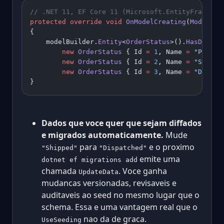
// .NET 11, EF Core 11 (Microsoft.EntityFramewor
protected
 override
 void
 OnModelCreating
(
ModelBui
{
    modelBuilder.
Entity
<
OrderStatus
>().
HasData
(
        new
 OrderStatus
 { Id 
=
 1
, Name 
=
 "Pendin
        new
 OrderStatus
 { Id 
=
 2
, Name 
=
 "Shippe
        new
 OrderStatus
 { Id 
=
 3
, Name 
=
 "Delive
}
Dados que voce quer que sejam diffados
e migrados automaticamente.
Mude
para
e o proximo
"Shipped"
"Dispatched"
emite uma
dotnet ef migrations add
chamada
. Voce ganha
UpdateData
mudancas versionadas, revisaveis e
auditaveis ao seed no mesmo lugar que o
schema. Essa e uma vantagem real que o
nao da de graca.
UseSeeding