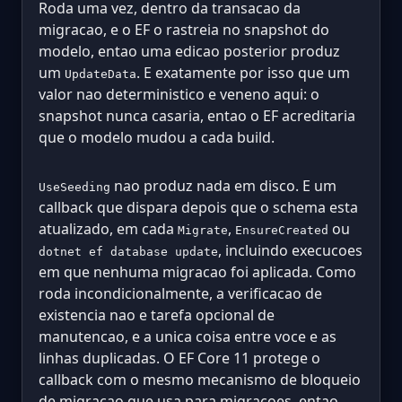
Roda uma vez, dentro da transacao da
migracao, e o EF o rastreia no snapshot do
modelo, entao uma edicao posterior produz
um
. E exatamente por isso que um
UpdateData
valor nao deterministico e veneno aqui: o
snapshot nunca casaria, entao o EF acreditaria
que o modelo mudou a cada build.
nao produz nada em disco. E um
UseSeeding
callback que dispara depois que o schema esta
atualizado, em cada
,
ou
Migrate
EnsureCreated
, incluindo execucoes
dotnet ef database update
em que nenhuma migracao foi aplicada. Como
roda incondicionalmente, a verificacao de
existencia nao e tarefa opcional de
manutencao, e a unica coisa entre voce e as
linhas duplicadas. O EF Core 11 protege o
callback com o mesmo mecanismo de bloqueio
de migracao que usa para migracoes, entao