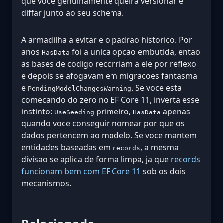
que voce genuinamente queira versionar e
diffar junto ao seu schema.
A armadilha a evitar e o padrao historico. Por
anos
foi a unica opcao embutida, entao
HasData
as bases de codigo recorriam a ele por reflexo
e depois se afogavam em migracoes fantasma
e
. Se voce esta
PendingModelChangesWarning
comecando do zero no EF Core 11, inverta esse
instinto:
primeiro,
apenas
UseSeeding
HasData
quando voce conseguir nomear por que os
dados pertencem ao modelo. Se voce mantem
entidades baseadas em
, a mesma
records
divisao se aplica de forma limpa, ja que
records
funcionam bem com EF Core 11
sob os dois
mecanismos.