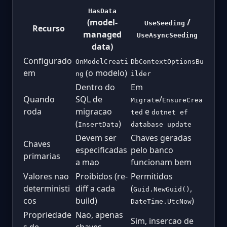
HasData
(model-
/
UseSeeding
Recurso
managed
UseAsyncSeeding
data)
Configurado
OnModelCreati
DbContextOptionsBu
em
(o modelo)
ng
ilder
Dentro do
Em
Quando
SQL de
/
Migrate
EnsureCrea
roda
migracao
e
ted
dotnet ef
(
)
InsertData
database update
Devem ser
Chaves geradas
Chaves
especificadas
pelo banco
primarias
a mao
funcionam bem
Valores nao
Proibidos (re-
Permitidos
deterministi
diff a cada
(
,
Guid.NewGuid()
cos
build)
)
DateTime.UtcNow
Propriedade
Nao, apenas
Sim, insercao de
s de
chaves