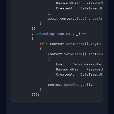
                    PasswordHash 
=
 PasswordHashe
                    CreatedAt 
=
 DateTime.UtcNow 
                });
                await
 context.
SaveChangesAsync
(c
            }
        })
        .
UseSeeding
((
context
, 
_
) 
=>
        {
            if
 (
!
context.
Set
<
User
>().
Any
(
u
 =>
 u.
            {
                context.
Set
<
User
>().
Add
(
new
 User
                {
                    Email 
=
 "admin@example.com"
,
                    PasswordHash 
=
 PasswordHashe
                    CreatedAt 
=
 DateTime.UtcNow
                });
                context.
SaveChanges
();
            }
        }));