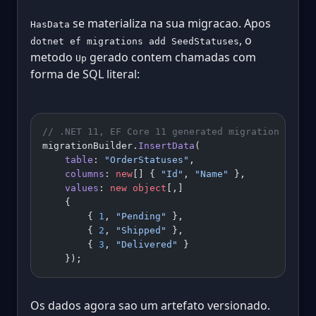
se materializa na sua migracao. Apos
HasData
, o
dotnet ef migrations add SeedStatuses
metodo
gerado contem chamadas com
Up
forma de SQL literal:
// .NET 11, EF Core 11 generated migration
migrationBuilder.
InsertData
(
    table
: 
"OrderStatuses"
,
    columns
: 
new
[] { 
"Id"
, 
"Name"
 },
    values
: 
new
 object
[,]
    {
        { 
1
, 
"Pending"
 },
        { 
2
, 
"Shipped"
 },
        { 
3
, 
"Delivered"
 }
    });
Os dados agora sao um artefato versionado.