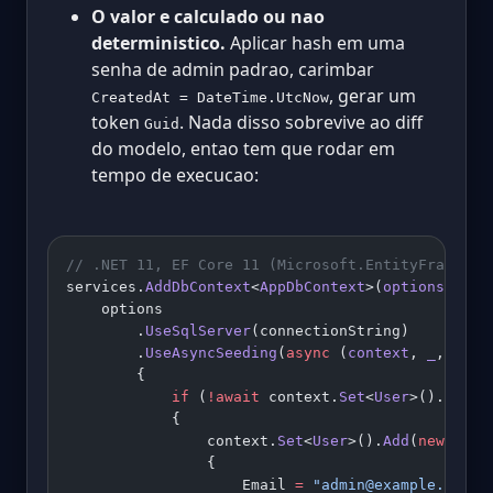
O valor e calculado ou nao
deterministico.
Aplicar hash em uma
senha de admin padrao, carimbar
, gerar um
CreatedAt = DateTime.UtcNow
token
. Nada disso sobrevive ao diff
Guid
do modelo, entao tem que rodar em
tempo de execucao:
// .NET 11, EF Core 11 (Microsoft.EntityFramewor
services.
AddDbContext
<
AppDbContext
>(
options
 =>
    options
        .
UseSqlServer
(connectionString)
        .
UseAsyncSeeding
(
async
 (
context
, 
_
, 
ct
) 
        {
            if
 (
!await
 context.
Set
<
User
>().
AnyAs
            {
                context.
Set
<
User
>().
Add
(
new
 User
                {
                    Email 
=
 "admin@example.com"
,