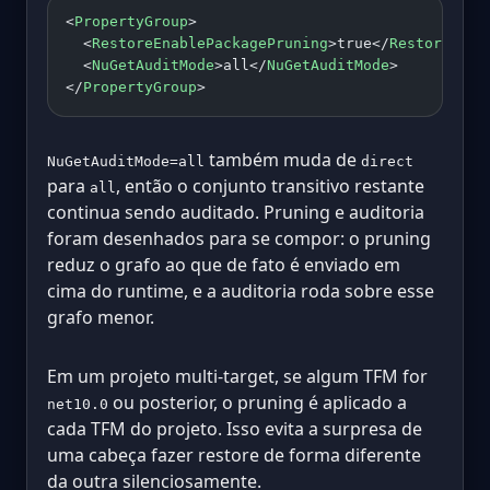
<
PropertyGroup
>
  <
RestoreEnablePackagePruning
>true</
RestoreEnab
  <
NuGetAuditMode
>all</
NuGetAuditMode
>
</
PropertyGroup
>
também muda de
NuGetAuditMode=all
direct
para
, então o conjunto transitivo restante
all
continua sendo auditado. Pruning e auditoria
foram desenhados para se compor: o pruning
reduz o grafo ao que de fato é enviado em
cima do runtime, e a auditoria roda sobre esse
grafo menor.
Em um projeto multi-target, se algum TFM for
ou posterior, o pruning é aplicado a
net10.0
cada TFM do projeto. Isso evita a surpresa de
uma cabeça fazer restore de forma diferente
da outra silenciosamente.