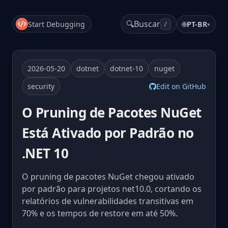
🔍
Buscar
Start Debugging
🌐
PT-BR
▾
/
2026-05-20
dotnet
dotnet-10
nuget
security
Edit on GitHub
O Pruning de Pacotes NuGet
Está Ativado por Padrão no
.NET 10
O pruning de pacotes NuGet chegou ativado
por padrão para projetos net10.0, cortando os
relatórios de vulnerabilidades transitivas em
70% e os tempos de restore em até 50%.