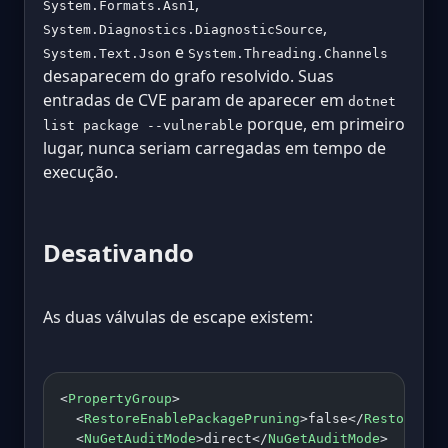
,
System.Formats.Asn1
,
System.Diagnostics.DiagnosticSource
e
System.Text.Json
System.Threading.Channels
desaparecem do grafo resolvido. Suas
entradas de CVE param de aparecer em
dotnet
porque, em primeiro
list package --vulnerable
lugar, nunca seriam carregadas em tempo de
execução.
Desativando
As duas válvulas de escape existem:
<
PropertyGroup
>
  <
RestoreEnablePackagePruning
>false</
RestoreEna
  <
NuGetAuditMode
>direct</
NuGetAuditMode
>