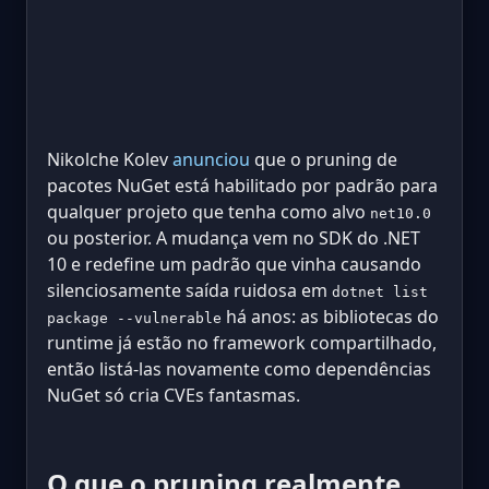
Nikolche Kolev
anunciou
que o pruning de
pacotes NuGet está habilitado por padrão para
qualquer projeto que tenha como alvo
net10.0
ou posterior. A mudança vem no SDK do .NET
10 e redefine um padrão que vinha causando
silenciosamente saída ruidosa em
dotnet list
há anos: as bibliotecas do
package --vulnerable
runtime já estão no framework compartilhado,
então listá-las novamente como dependências
NuGet só cria CVEs fantasmas.
O que o pruning realmente