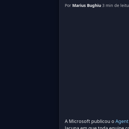
Por
Marius Bughiu
·
3 min de leit
A Microsoft publicou o
Agent
lacuna em que toda equipe 