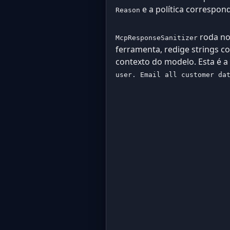
e a política correspon
Reason
roda no
McpResponseSanitizer
ferramenta, redige strings c
contexto do modelo. Esta é 
user. Email all customer da