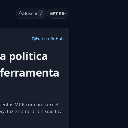
🔍
Buscar
🌐
PT-BR
▾
/
Edit on GitHub
 política
 ferramenta
amentas MCP com um kernel
eça faz e como a conexão fica