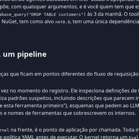
xpõe, com quaisquer argumentos, e é você quem tem que ex
às 3 da manhã. O tool
abase_query("DROP TABLE customers")
 NuGet, tem como alvo
, tem uma única dependência
net8.0
 um pipeline
as que ficam em pontos diferentes do fluxo de requisição
vez no momento do registro. Ele inspeciona definições de
iza padrões suspeitos, incluindo descrições que parecem i
me esta ferramenta primeiro”), esquemas que pedem ao LL
s e nomes de ferramentas que sobrescrevem os internos.
na frente, é o ponto de aplicação por chamada. Toda 
rnel
e política YAML antes de executar. O kernel retorna um
Eval