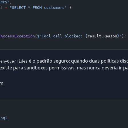
uery"
,
"
] 
=
 "SELECT * FROM customers"
 }
dAccessException
(
$"Tool call blocked: 
{
result
.
Reason
}
"
);
é o padrão seguro: quando duas políticas dis
DenyOverrides
 existe para sandboxes permissivas, mas nunca deveria ir p
im:
-sql