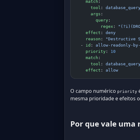
    match
:
      tool
: 
database_quer
      args
:
        query
:
          regex
: 
"(?i)(DR
    effect
: 
deny
    reason
: 
"Destructive 
  - 
id
: 
allow-readonly-by
    priority
: 
10
    match
:
      tool
: 
database_quer
    effect
: 
allow
O campo numérico
é
priority
mesma prioridade e efeitos o
Por que vale uma 