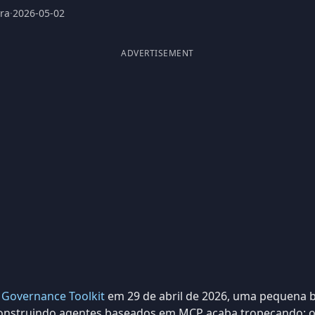
ura
·
2026-05-02
ADVERTISEMENT
 Governance Toolkit
em 29 de abril de 2026, uma pequena b
construindo agentes baseados em MCP acaba tropeçando: 