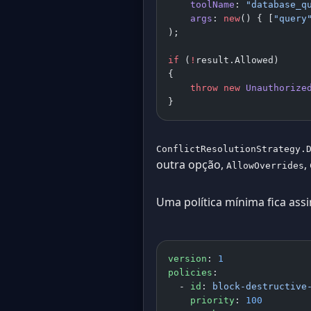
    toolName
: 
"database_q
    args
: 
new
() { [
"query
);
if
 (
!
result.Allowed)
{
    throw
 new
 Unauthorize
}
ConflictResolutionStrategy.
outra opção,
,
AllowOverrides
Uma política mínima fica ass
version
: 
1
policies
:
  - 
id
: 
block-destructive
    priority
: 
100