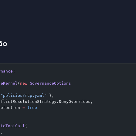
ão
rnance
;
ceKernel
(
new
 GovernanceOptions
 
"policies/mcp.yaml"
 },
nflictResolutionStrategy.DenyOverrides,
Detection 
=
 true
ateToolCall
(
"
,