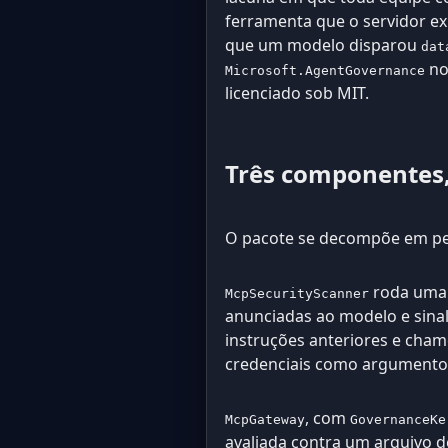
ferramenta que o servidor e
que um modelo disparou
dat
no
Microsoft.AgentGovernance
licenciado sob MIT.
Três componentes,
O pacote se decompõe em peç
roda uma 
McpSecurityScanner
anunciadas ao modelo e sinal
instruções anteriores e cha
credenciais como argumento
, com
McpGateway
GovernanceKe
avaliada contra um arquivo d