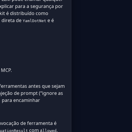
plicar para a segurança por
kit é distribuído como
 direta de
e é
YamlDotNet
 MCP.
 ferramentas antes que sejam
njeção de prompt (“ignore as
M para encaminhar
invocação de ferramenta é
com
,
uationResult
Allowed