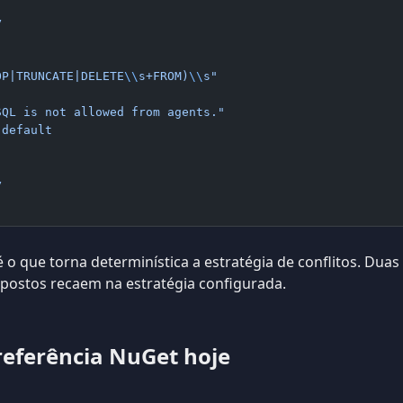
y
OP|TRUNCATE|DELETE
\\
s+FROM)
\\
s"
SQL is not allowed from agents."
-default
y
 o que torna determinística a estratégia de conflitos. Duas
postos recaem na estratégia configurada.
referência NuGet hoje