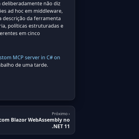
a deliberadamente não diz
ões ad hoc em middleware,
 descrição da ferramenta
a, políticas estruturadas e
ferentes em cinco
ustom MCP server in C# on
abalho de uma tarde.
Próximo ›
 com Blazor WebAssembly no
.NET 11