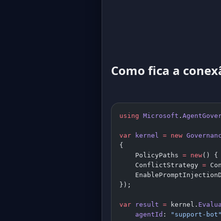
Como fica a conex
using
 Microsoft
.
AgentGove
var
 kernel
 =
 new
 Governan
{
    PolicyPaths 
=
 new
() {
    ConflictStrategy 
=
 Co
    EnablePromptInjection
});
var
 result
 =
 kernel.
Evalu
    agentId
: 
"support-bot