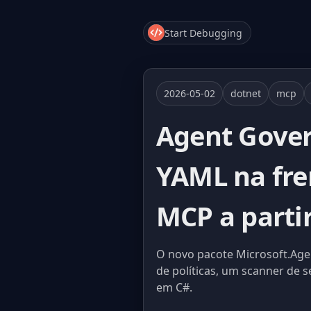
Start Debugging
2026-05-02
dotnet
mcp
Agent Gover
YAML na fre
MCP a parti
O novo pacote Microsoft.Ag
de políticas, um scanner de 
em C#.