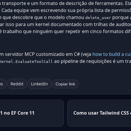
 transporte e um formato de descrição de ferramentas. El
 Cada equipe vem escrevendo sua própria lista de permiss
m que descobre que o modelo chamou
porque a
delete_user
var isso para um kernel documentado com trilhas de auditori
é trabalho que ninguém quer repetir em cinco formatos di
 um servidor MCP customizado em C# (veja
how to build a c
ao pipeline de requisições é um tr
Kernel.EvaluateToolCall
ws
Reddit
LinkedIn
Copiar link
1 no EF Core 11
Como usar Tailwind CSS