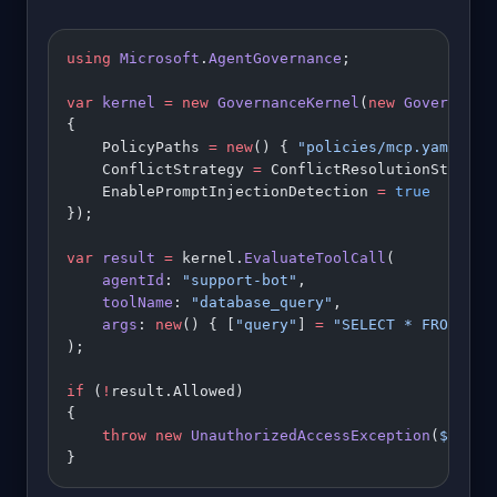
using
 Microsoft
.
AgentGovernance
;
var
 kernel
 =
 new
 GovernanceKernel
(
new
 Governance
{
    PolicyPaths 
=
 new
() { 
"policies/mcp.yaml"
 },
    ConflictStrategy 
=
 ConflictResolutionStrateg
    EnablePromptInjectionDetection 
=
 true
});
var
 result
 =
 kernel.
EvaluateToolCall
(
    agentId
: 
"support-bot"
,
    toolName
: 
"database_query"
,
    args
: 
new
() { [
"query"
] 
=
 "SELECT * FROM cus
);
if
 (
!
result.Allowed)
{
    throw
 new
 UnauthorizedAccessException
(
$"Tool
}