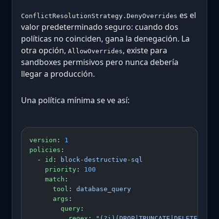
es el
ConflictResolutionStrategy.DenyOverrides
valor predeterminado seguro: cuando dos
políticas no coinciden, gana la denegación. La
otra opción,
, existe para
AllowOverrides
sandboxes permisivos pero nunca debería
llegar a producción.
Una política mínima se ve así:
version
: 
1
policies
:
  - 
id
: 
block-destructive-sql
    priority
: 
100
    match
:
      tool
: 
database_query
      args
:
        query
:
          regex
: 
"(?i)(DROP|TRUNCATE|DELETE
\\
s+F