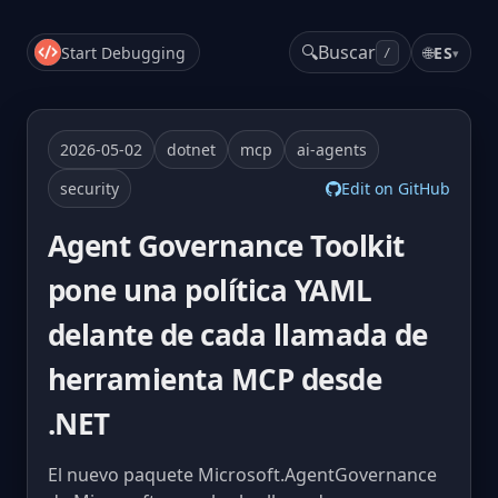
🔍
Buscar
Start Debugging
🌐
ES
▾
/
2026-05-02
dotnet
mcp
ai-agents
security
Edit on GitHub
Agent Governance Toolkit
pone una política YAML
delante de cada llamada de
herramienta MCP desde
.NET
El nuevo paquete Microsoft.AgentGovernance