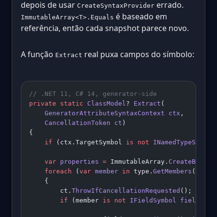
depois de usar
errado.
CreateSyntaxProvider
é baseado em
ImmutableArray<T>.Equals
referência, então cada snapshot parece novo.
A função
real puxa campos do símbolo:
Extract
// .NET 11, C# 14, generator-side
private
 static
 ClassModel
? 
Extract
(
    GeneratorAttributeSyntaxContext
 ctx
,
    CancellationToken
 ct
)
{
    if
 (ctx.TargetSymbol 
is
 not
 INamedTypeSymbol
    var
 properties
 =
 ImmutableArray.
CreateBuilde
    foreach
 (
var
 member
 in
 type.
GetMembers
())
    {
        ct.
ThrowIfCancellationRequested
();
        if
 (member 
is
 not
 IFieldSymbol
 field
) 
co