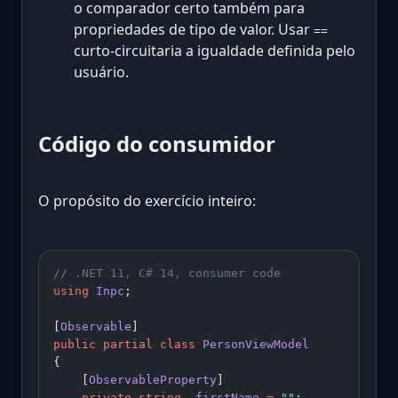
o comparador certo também para
propriedades de tipo de valor. Usar
==
curto-circuitaria a igualdade definida pelo
usuário.
Código do consumidor
O propósito do exercício inteiro:
// .NET 11, C# 14, consumer code
using
 Inpc
;
[
Observable
]
public
 partial
 class
 PersonViewModel
{
    [
ObservableProperty
]
    private
 string
 _firstName
 =
 ""
;