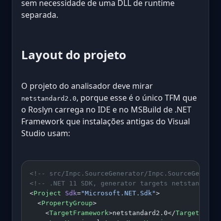
sem necessidade de uma DLL de runtime
separada.
Layout do projeto
O projeto do analisador deve mirar
, porque esse é o único TFM que
netstandard2.0
o Roslyn carrega no IDE e no MSBuild de .NET
Framework que instalações antigas do Visual
Studio usam:
<!-- src/Inpc.SourceGenerator/Inpc.SourceGenerat
<!-- .NET 11 SDK, generator targets netstandard2
<
Project
 Sdk
=
"Microsoft.NET.Sdk"
>
  <
PropertyGroup
>
    <
TargetFramework
>netstandard2.0</
TargetFrame