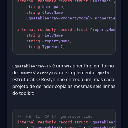
internal
 readonly
 record
 struct
 ClassModel
(
    string
 Namespace
,
    string
 ClassName
,
    EquatableArray
<
PropertyModel
> 
Properties
);
internal
 readonly
 record
 struct
 PropertyModel
(
    string
 FieldName
,
    string
 PropertyName
,
    string
 TypeName
);
é um wrapper fino em torno
EquatableArray<T>
de
que implementa
ImmutableArray<T>
Equals
estrutural. O Roslyn não entrega um, mas cada
projeto de gerador copia as mesmas seis linhas
do toolkit:
// .NET 11, C# 14, generator-side
internal
 readonly
 record
 struct
 EquatableArray
<
T
    : 
IEnumerable
<
T
> 
where
 T
 : 
IEquatable
<
T
>