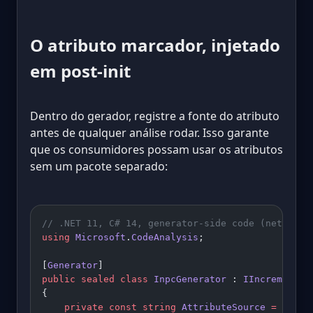
O atributo marcador, injetado
em post-init
Dentro do gerador, registre a fonte do atributo
antes de qualquer análise rodar. Isso garante
que os consumidores possam usar os atributos
sem um pacote separado:
// .NET 11, C# 14, generator-side code (netstand
using
 Microsoft
.
CodeAnalysis
;
[
Generator
]
public
 sealed
 class
 InpcGenerator
 : 
IIncremental
{
    private
 const
 string
 AttributeSource
 =
 """