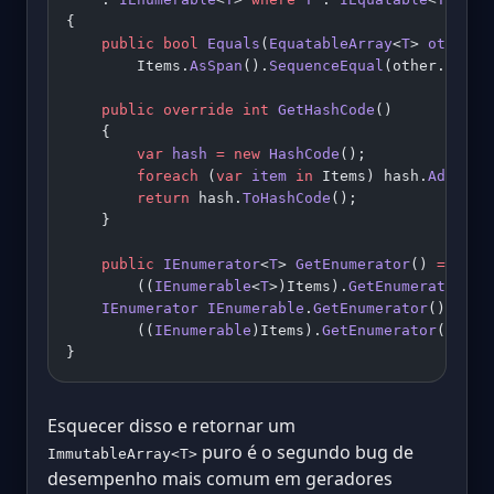
{
    public
 bool
 Equals
(
EquatableArray
<
T
> 
other
) 
        Items.
AsSpan
().
SequenceEqual
(other.Items
    public
 override
 int
 GetHashCode
()
    {
        var
 hash
 =
 new
 HashCode
();
        foreach
 (
var
 item
 in
 Items) hash.
Add
(ite
        return
 hash.
ToHashCode
();
    }
    public
 IEnumerator
<
T
> 
GetEnumerator
() 
=>
        ((
IEnumerable
<
T
>)Items).
GetEnumerator
();
    IEnumerator
 IEnumerable
.
GetEnumerator
() 
=>
        ((
IEnumerable
)Items).
GetEnumerator
();
}
Esquecer disso e retornar um
puro é o segundo bug de
ImmutableArray<T>
desempenho mais comum em geradores