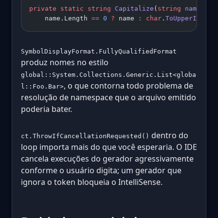
private
 static
 string
 Capitalize
(
string
 name
) 
=>
    name.Length 
==
 0
 ?
 name 
:
 char
.
ToUpperInvari
SymbolDisplayFormat.FullyQualifiedFormat
produz nomes no estilo
global::System.Collections.Generic.List<globa
, o que contorna todo problema de
l::Foo.Bar>
resolução de namespace que o arquivo emitido
poderia bater.
dentro do
ct.ThrowIfCancellationRequested()
loop importa mais do que você esperaria. O IDE
cancela execuções do gerador agressivamente
conforme o usuário digita; um gerador que
ignora o token bloqueia o IntelliSense.