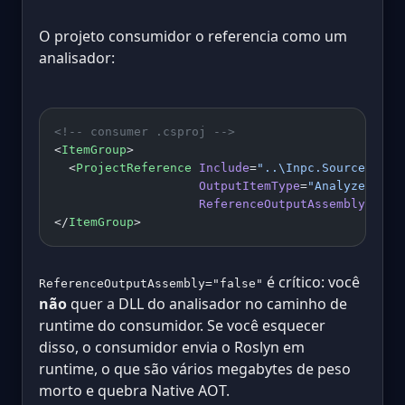
O projeto consumidor o referencia como um
analisador:
<!-- consumer .csproj -->
<
ItemGroup
>
  <
ProjectReference
 Include
=
"..\Inpc.SourceGener
                    OutputItemType
=
"Analyzer"
                    ReferenceOutputAssembly
=
"fal
</
ItemGroup
>
é crítico: você
ReferenceOutputAssembly="false"
não
quer a DLL do analisador no caminho de
runtime do consumidor. Se você esquecer
disso, o consumidor envia o Roslyn em
runtime, o que são vários megabytes de peso
morto e quebra Native AOT.