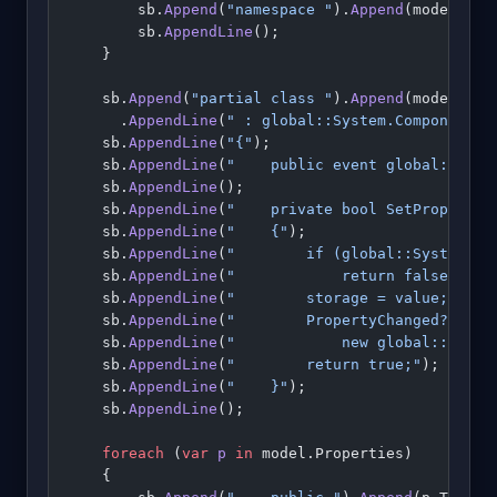
        sb.
Append
(
"namespace "
).
Append
(model.Nam
        sb.
AppendLine
();
    }
    sb.
Append
(
"partial class "
).
Append
(model.Cla
      .
AppendLine
(
" : global::System.ComponentMo
    sb.
AppendLine
(
"{"
);
    sb.
AppendLine
(
"    public event global::Syst
    sb.
AppendLine
();
    sb.
AppendLine
(
"    private bool SetProperty<
    sb.
AppendLine
(
"    {"
);
    sb.
AppendLine
(
"        if (global::System.Co
    sb.
AppendLine
(
"            return false;"
);
    sb.
AppendLine
(
"        storage = value;"
);
    sb.
AppendLine
(
"        PropertyChanged?.Invo
    sb.
AppendLine
(
"            new global::Syste
    sb.
AppendLine
(
"        return true;"
);
    sb.
AppendLine
(
"    }"
);
    sb.
AppendLine
();
    foreach
 (
var
 p
 in
 model.Properties)
    {