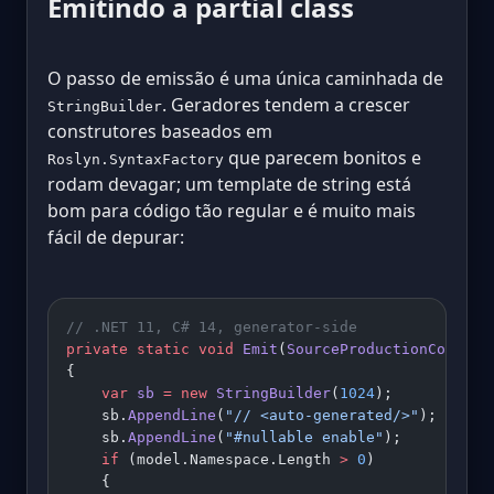
Emitindo a partial class
O passo de emissão é uma única caminhada de
. Geradores tendem a crescer
StringBuilder
construtores baseados em
que parecem bonitos e
Roslyn.SyntaxFactory
rodam devagar; um template de string está
bom para código tão regular e é muito mais
fácil de depurar:
// .NET 11, C# 14, generator-side
private
 static
 void
 Emit
(
SourceProductionContext
{
    var
 sb
 =
 new
 StringBuilder
(
1024
);
    sb.
AppendLine
(
"// <auto-generated/>"
);
    sb.
AppendLine
(
"#nullable enable"
);
    if
 (model.Namespace.Length 
>
 0
)
    {