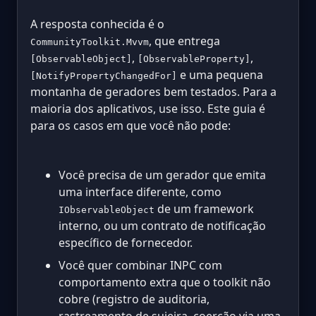
A resposta conhecida é o
, que entrega
CommunityToolkit.Mvvm
,
,
[ObservableObject]
[ObservableProperty]
e uma pequena
[NotifyPropertyChangedFor]
montanha de geradores bem testados. Para a
maioria dos aplicativos, use isso. Este guia é
para os casos em que você não pode:
Você precisa de um gerador que emita
uma interface diferente, como
de um framework
IObservableObject
interno, ou um contrato de notificação
específico de fornecedor.
Você quer combinar INPC com
comportamento extra que o toolkit não
cobre (registro de auditoria,
rastreamento de sujeira, coerção via uma