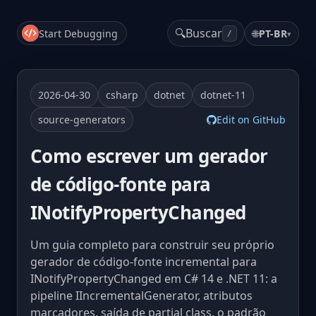
🔍
Buscar
Start Debugging
🌐
PT-BR
▾
/
2026-04-30
csharp
dotnet
dotnet-11
source-generators
Edit on GitHub
Como escrever um gerador
de código-fonte para
INotifyPropertyChanged
Um guia completo para construir seu próprio
gerador de código-fonte incremental para
INotifyPropertyChanged em C# 14 e .NET 11: a
pipeline IIncrementalGenerator, atributos
marcadores, saída de partial class, o padrão