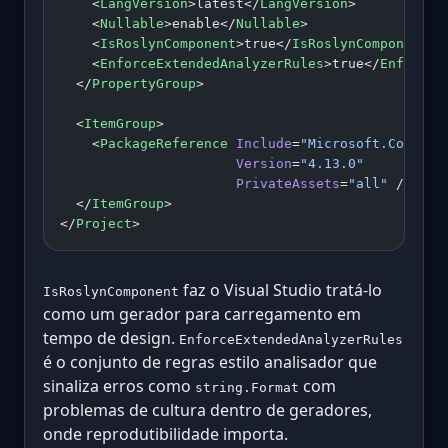
    <
LangVersion
>latest</
LangVersion
>
    <
Nullable
>enable</
Nullable
>
    <
IsRoslynComponent
>true</
IsRoslynComponent
>
    <
EnforceExtendedAnalyzerRules
>true</
EnforceE
  </
PropertyGroup
>
  <
ItemGroup
>
    <
PackageReference
 Include
=
"Microsoft.CodeAna
                      Version
=
"4.13.0"
                      PrivateAssets
=
"all"
 />
  </
ItemGroup
>
</
Project
>
faz o Visual Studio tratá-lo
IsRoslynComponent
como um gerador para carregamento em
tempo de design.
EnforceExtendedAnalyzerRules
é o conjunto de regras estilo analisador que
sinaliza erros como
com
string.Format
problemas de cultura dentro de geradores,
onde reprodutibilidade importa.