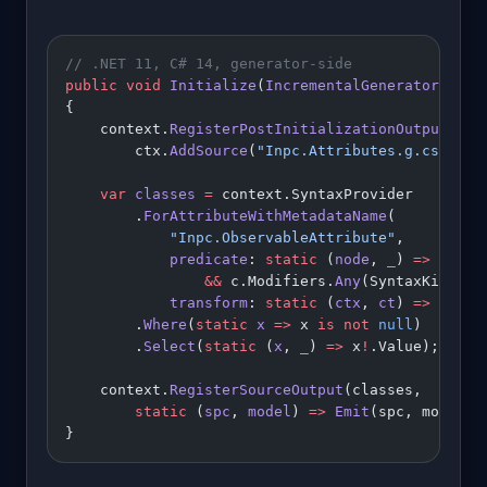
// .NET 11, C# 14, generator-side
public
 void
 Initialize
(
IncrementalGeneratorIniti
{
    context.
RegisterPostInitializationOutput
(
ctx
        ctx.
AddSource
(
"Inpc.Attributes.g.cs"
, At
    var
 classes
 =
 context.SyntaxProvider
        .
ForAttributeWithMetadataName
(
            "Inpc.ObservableAttribute"
,
            predicate
: 
static
 (
node
, 
_
) 
=>
 node 
                &&
 c.Modifiers.
Any
(SyntaxKind.Pa
            transform
: 
static
 (
ctx
, 
ct
) 
=>
 Extra
        .
Where
(
static
 x
 =>
 x 
is
 not
 null
)
        .
Select
(
static
 (
x
, 
_
) 
=>
 x
!
.Value);
    context.
RegisterSourceOutput
(classes,
        static
 (
spc
, 
model
) 
=>
 Emit
(spc, model))
}