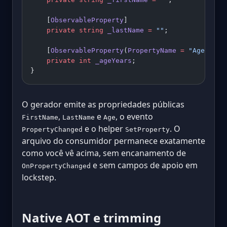
    [
ObservableProperty
]
    private
 string
 _lastName
 =
 ""
;
    [
ObservableProperty
(
PropertyName
 =
 "Age"
)]
    private
 int
 _ageYears
;
}
O gerador emite as propriedades públicas
,
e
, o evento
FirstName
LastName
Age
e o helper
. O
PropertyChanged
SetProperty
arquivo do consumidor permanece exatamente
como você vê acima, sem encanamento de
e sem campos de apoio em
OnPropertyChanged
lockstep.
Native AOT e trimming