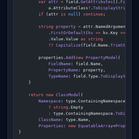
        var
 attr
 =
 field.
GetAttributes
().
FirstOr
            a.AttributeClass
?
.
ToDisplayString
() 
        if
 (attr 
is
 null
) 
continue
;
        string
 property
 =
 attr.NamedArguments
            .
FirstOrDefault
(
kv
 =>
 kv.Key 
==
 "Pro
            .Value.Value 
as
 string
            ??
 Capitalize
(field.Name.
TrimStart
(
'
        properties.
Add
(
new
 PropertyModel
(
            FieldName
: field.Name,
            PropertyName
: property,
            TypeName
: field.Type.
ToDisplayString
    }
    return
 new
 ClassModel
(
        Namespace
: type.ContainingNamespace.IsGl
            ?
 string
.Empty
            :
 type.ContainingNamespace.
ToDisplay
        ClassName
: type.Name,
        Properties
: 
new
 EquatableArray
<
PropertyM
}