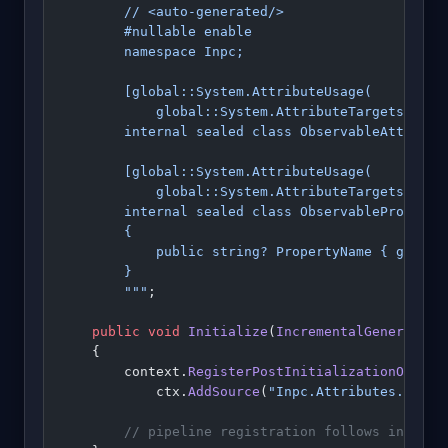
        // <auto-generated/>
        #nullable enable
        namespace Inpc;
        [global::System.AttributeUsage(
            global::System.AttributeTargets.Clas
        internal sealed class ObservableAttribut
        [global::System.AttributeUsage(
            global::System.AttributeTargets.Fiel
        internal sealed class ObservableProperty
        {
            public string? PropertyName { get; i
        }
        """
;
    public
 void
 Initialize
(
IncrementalGeneratorI
    {
        context.
RegisterPostInitializationOutput
            ctx.
AddSource
(
"Inpc.Attributes.g.cs"
        // pipeline registration follows in the 