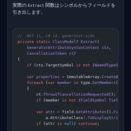
実際の
関数はシンボルからフィールドを
Extract
引き出します。
// .NET 11, C# 14, generator-side
private
 static
 ClassModel
? 
Extract
(
    GeneratorAttributeSyntaxContext
 ctx
,
    CancellationToken
 ct
)
{
    if
 (ctx.TargetSymbol 
is
 not
 INamedTypeSymbol
    var
 properties
 =
 ImmutableArray.
CreateBuilde
    foreach
 (
var
 member
 in
 type.
GetMembers
())
    {
        ct.
ThrowIfCancellationRequested
();
        if
 (member 
is
 not
 IFieldSymbol
 field
) 
co
        var
 attr
 =
 field.
GetAttributes
().
FirstOr
            a.AttributeClass
?
.
ToDisplayString
() 
        if
 (attr 
is
 null
) 
continue
;