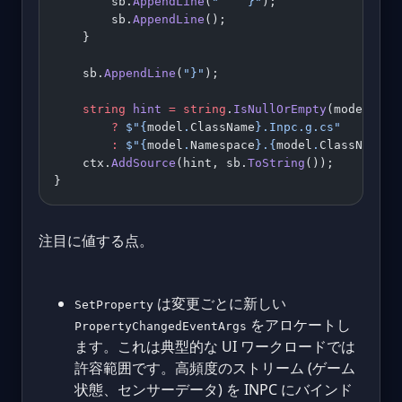
        sb.
AppendLine
(
"    }"
);
        sb.
AppendLine
();
    }
    sb.
AppendLine
(
"}"
);
    string
 hint
 =
 string
.
IsNullOrEmpty
(model.Nam
        ?
 $"
{
model
.
ClassName
}
.Inpc.g.cs"
        :
 $"
{
model
.
Namespace
}
.
{
model
.
ClassName
}
.
    ctx.
AddSource
(hint, sb.
ToString
());
}
注目に値する点。
は変更ごとに新しい
SetProperty
をアロケートし
PropertyChangedEventArgs
ます。これは典型的な UI ワークロードでは
許容範囲です。高頻度のストリーム (ゲーム
状態、センサーデータ) を INPC にバインド