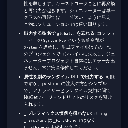
性を殺します。キーストロークごとに再変換
と再出力が起きます。ジェネレーターは単一
クラスの再現では「十分速い」ように見え、
本物のソリューションでは這い回ります。
出力する型名で
を忘れる
: コンシュ
global::
ーマーの
という名前空間が
System.Foo
を遮蔽し、生成ファイルはその一つ
System
のプロジェクトでコンパイルに失敗し、ジェ
ネレータープロジェクト自体にはエラーが出
ません。常に完全修飾してください。
属性を別のランタイム DLL で出力する
: 可能
ですが、post-init の注入の方がシンプル
で、アナライザーとランタイム契約の間で
NuGet バージョンドリフトのリスクを避け
られます。
プレフィックス慣例を扱わない
:
_
string
は
ではなく
_firstName
_FirstName
を生成すべきです。
FirstName