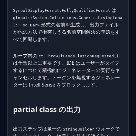
は
SymbolDisplayFormat.FullyQualifiedFormat
global::System.Collections.Generic.List<globa
形式の名前を生成し、出力ファイル
l::Foo.Bar>
が他の方法で衝突しうる名前空間解決の問題をす
べて回避します。
ループ内の
ct.ThrowIfCancellationRequested()
は予想以上に重要です。IDE はユーザーがタイプ
するにつれて積極的にジェネレーターの実行をキ
ャンセルします。トークンを無視するジェネレー
ターは IntelliSense をブロックします。
partial class の出力
出力ステップは単一の
ウォークで
StringBuilder
す。ジェネレーターは美しく見えて遅く動く