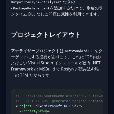
付きの
OutputItemType="Analyzer"
) を追加するだけで、別途のラ
<PackageReference>
ンタイム DLL なしに即座に属性を利用できます。
プロジェクトレイアウト
アナライザープロジェクトは
をタ
netstandard2.0
ーゲットにする必要があります。これは IDE 内お
よび古い Visual Studio インストールが使う .NET
Framework の MSBuild で Roslyn が読み込む唯
一の TFM だからです。
<!-- src/Inpc.SourceGenerator/Inpc.SourceGenerat
<!-- .NET 11 SDK, generator targets netstandard2
<
Project
 Sdk
=
"Microsoft.NET.Sdk"
>
  <
PropertyGroup
>