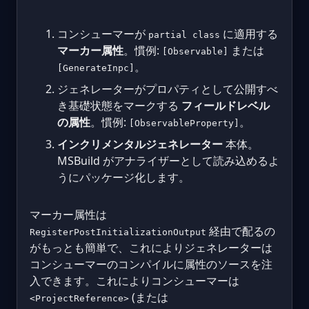
コンシューマーが
に適用する
partial class
マーカー属性
。慣例:
または
[Observable]
。
[GenerateInpc]
ジェネレーターがプロパティとして公開すべ
き基礎状態をマークする
フィールドレベル
の属性
。慣例:
。
[ObservableProperty]
インクリメンタルジェネレーター
本体。
MSBuild がアナライザーとして読み込めるよ
うにパッケージ化します。
マーカー属性は
経由で配るの
RegisterPostInitializationOutput
がもっとも簡単で、これによりジェネレーターは
コンシューマーのコンパイルに属性のソースを注
入できます。これによりコンシューマーは
(または
<ProjectReference>