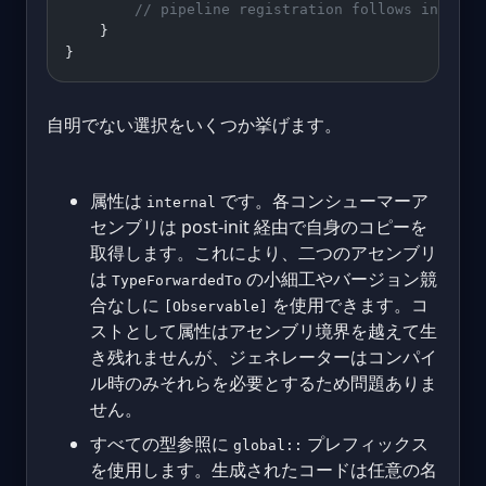
        // pipeline registration follows in the 
    }
}
自明でない選択をいくつか挙げます。
属性は
です。各コンシューマーア
internal
センブリは post-init 経由で自身のコピーを
取得します。これにより、二つのアセンブリ
は
の小細工やバージョン競
TypeForwardedTo
合なしに
を使用できます。コ
[Observable]
ストとして属性はアセンブリ境界を越えて生
き残れませんが、ジェネレーターはコンパイ
ル時のみそれらを必要とするため問題ありま
せん。
すべての型参照に
プレフィックス
global::
を使用します。生成されたコードは任意の名