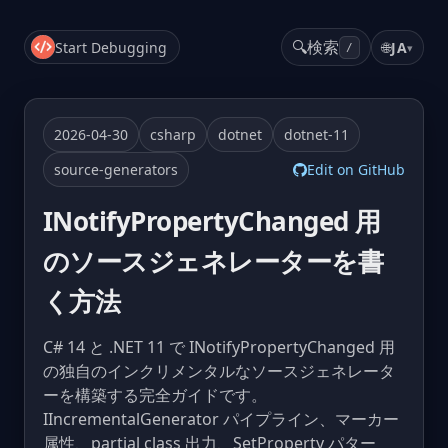
🔍
検索
Start Debugging
🌐
JA
▾
/
2026-04-30
csharp
dotnet
dotnet-11
source-generators
Edit on GitHub
INotifyPropertyChanged 用
のソースジェネレーターを書
く方法
C# 14 と .NET 11 で INotifyPropertyChanged 用
の独自のインクリメンタルなソースジェネレータ
ーを構築する完全ガイドです。
IIncrementalGenerator パイプライン、マーカー
属性、partial class 出力、SetProperty パター