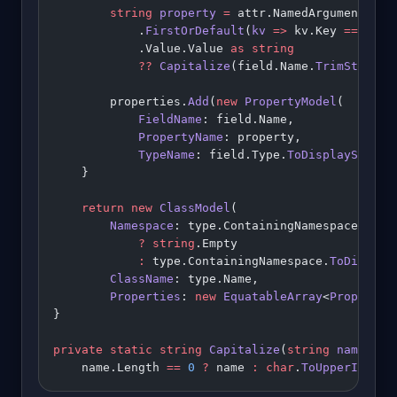
        string
 property
 =
 attr.NamedArguments
            .
FirstOrDefault
(
kv
 =>
 kv.Key 
==
 "Pro
            .Value.Value 
as
 string
            ??
 Capitalize
(field.Name.
TrimStart
(
'
        properties.
Add
(
new
 PropertyModel
(
            FieldName
: field.Name,
            PropertyName
: property,
            TypeName
: field.Type.
ToDisplayString
    }
    return
 new
 ClassModel
(
        Namespace
: type.ContainingNamespace.IsGl
            ?
 string
.Empty
            :
 type.ContainingNamespace.
ToDisplay
        ClassName
: type.Name,
        Properties
: 
new
 EquatableArray
<
PropertyM
}
private
 static
 string
 Capitalize
(
string
 name
) 
=>
    name.Length 
==
 0
 ?
 name 
:
 char
.
ToUpperInvari