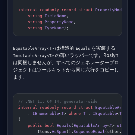
internal
 readonly
 record
 struct
 PropertyModel
(
    string
 FieldName
,
    string
 PropertyName
,
    string
 TypeName
);
は構造的
を実装する
EquatableArray<T>
Equals
の薄いラッパーです。Roslyn
ImmutableArray<T>
は同梱しませんが、すべてのジェネレータープロ
ジェクトはツールキットから同じ六行をコピーし
ます。
// .NET 11, C# 14, generator-side
internal
 readonly
 record
 struct
 EquatableArray
<
T
    : 
IEnumerable
<
T
> 
where
 T
 : 
IEquatable
<
T
>
{
    public
 bool
 Equals
(
EquatableArray
<
T
> 
other
) 
        Items.
AsSpan
().
SequenceEqual
(other.Items