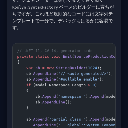
ベースのビルダーに育ちが
Roslyn.SyntaxFactory
ちですが、これほど規則的なコードには文字列テ
ンプレートで十分で、デバッグもはるかに容易で
す。
// .NET 11, C# 14, generator-side
private
 static
 void
 Emit
(
SourceProductionContext
{
    var
 sb
 =
 new
 StringBuilder
(
1024
);
    sb.
AppendLine
(
"// <auto-generated/>"
);
    sb.
AppendLine
(
"#nullable enable"
);
    if
 (model.Namespace.Length 
>
 0
)
    {
        sb.
Append
(
"namespace "
).
Append
(model.Nam
        sb.
AppendLine
();
    }
    sb.
Append
(
"partial class "
).
Append
(model.Cla
      .
AppendLine
(
" : global::System.ComponentMo