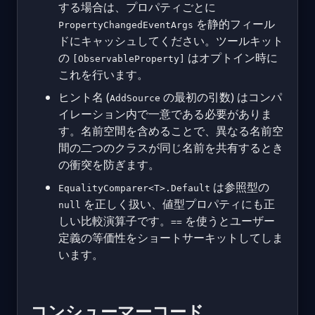
する場合は、プロパティごとに
を静的フィール
PropertyChangedEventArgs
ドにキャッシュしてください。ツールキット
の
はオプトイン時に
[ObservableProperty]
これを行います。
ヒント名 (
の最初の引数) はコンパ
AddSource
イレーション内で一意である必要がありま
す。名前空間を含めることで、異なる名前空
間の二つのクラスが同じ名前を共有するとき
の衝突を防ぎます。
は参照型の
EqualityComparer<T>.Default
を正しく扱い、値型プロパティにも正
null
しい比較演算子です。
を使うとユーザー
==
定義の等価性をショートサーキットしてしま
います。
コンシューマーコード