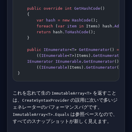
    public
 override
 int
 GetHashCode
()
    {
        var
 hash
 =
 new
 HashCode
();
        foreach
 (
var
 item
 in
 Items) hash.
Add
(ite
        return
 hash.
ToHashCode
();
    }
    public
 IEnumerator
<
T
> 
GetEnumerator
() 
=>
        ((
IEnumerable
<
T
>)Items).
GetEnumerator
();
    IEnumerator
 IEnumerable
.
GetEnumerator
() 
=>
        ((
IEnumerable
)Items).
GetEnumerator
();
}
これを忘れて生の
を返すこと
ImmutableArray<T>
は、
の誤用に次いで多いジ
CreateSyntaxProvider
ェネレーターのパフォーマンスバグです。
は参照ベースなので、
ImmutableArray<T>.Equals
すべてのスナップショットが新しく見えます。