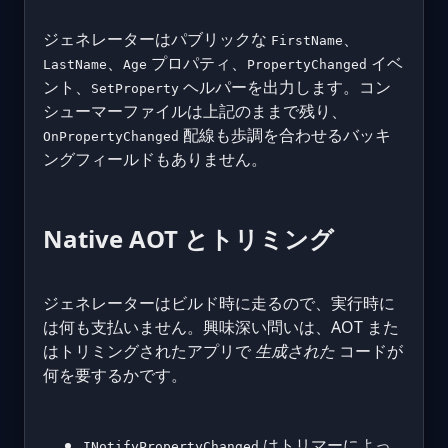
ジェネレーターはパブリックな
、
FirstName
、
プロパティ、
イベ
LastName
Age
PropertyChanged
ント、
ヘルパーを出力します。コン
SetProperty
シューマーファイルは上記のままで残り、
配線も歩調を合わせるバッキ
OnPropertyChanged
ングフィールドもありません。
Native AOT とトリミング
ジェネレーターはビルド時に走るので、実行時に
は何も支払いません。興味深い問いは、AOT また
はトリミングされたアプリで
生成された
コードが
何を要するかです。
はトリマーによっ
INotifyPropertyChanged