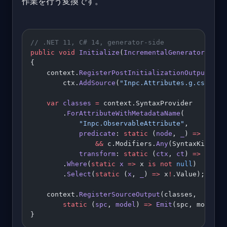
作業を行う変換です。
// .NET 11, C# 14, generator-side
public
 void
 Initialize
(
IncrementalGeneratorIniti
{
    context.
RegisterPostInitializationOutput
(
ctx
        ctx.
AddSource
(
"Inpc.Attributes.g.cs"
, At
    var
 classes
 =
 context.SyntaxProvider
        .
ForAttributeWithMetadataName
(
            "Inpc.ObservableAttribute"
,
            predicate
: 
static
 (
node
, 
_
) 
=>
 node 
                &&
 c.Modifiers.
Any
(SyntaxKind.Pa
            transform
: 
static
 (
ctx
, 
ct
) 
=>
 Extra
        .
Where
(
static
 x
 =>
 x 
is
 not
 null
)
        .
Select
(
static
 (
x
, 
_
) 
=>
 x
!
.Value);
    context.
RegisterSourceOutput
(classes,
        static
 (
spc
, 
model
) 
=>
 Emit
(spc, model))
}