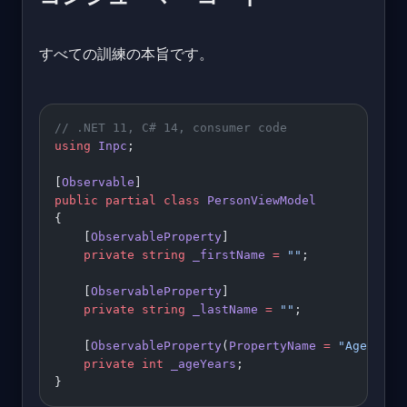
すべての訓練の本旨です。
// .NET 11, C# 14, consumer code
using
 Inpc
;
[
Observable
]
public
 partial
 class
 PersonViewModel
{
    [
ObservableProperty
]
    private
 string
 _firstName
 =
 ""
;
    [
ObservableProperty
]
    private
 string
 _lastName
 =
 ""
;
    [
ObservableProperty
(
PropertyName
 =
 "Age"
)]
    private
 int
 _ageYears
;
}