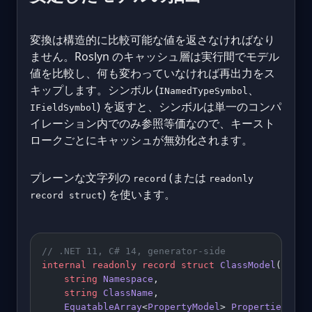
変換は構造的に比較可能な値を返さなければなり
ません。Roslyn のキャッシュ層は実行間でモデル
値を比較し、何も変わっていなければ再出力をス
キップします。シンボル (
、
INamedTypeSymbol
) を返すと、シンボルは単一のコンパ
IFieldSymbol
イレーション内でのみ参照等価なので、キースト
ロークごとにキャッシュが無効化されます。
プレーンな文字列の
(または
record
readonly
) を使います。
record struct
// .NET 11, C# 14, generator-side
internal
 readonly
 record
 struct
 ClassModel
(
    string
 Namespace
,
    string
 ClassName
,
    EquatableArray
<
PropertyModel
> 
Properties
);