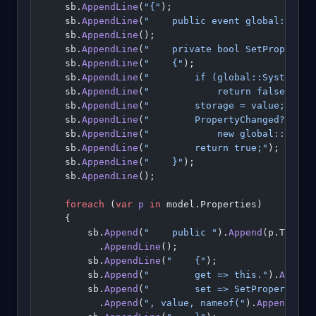
    sb.
AppendLine
(
"{"
);
    sb.
AppendLine
(
"    public event global::Syst
    sb.
AppendLine
();
    sb.
AppendLine
(
"    private bool SetProperty<
    sb.
AppendLine
(
"    {"
);
    sb.
AppendLine
(
"        if (global::System.Co
    sb.
AppendLine
(
"            return false;"
);
    sb.
AppendLine
(
"        storage = value;"
);
    sb.
AppendLine
(
"        PropertyChanged?.Invo
    sb.
AppendLine
(
"            new global::Syste
    sb.
AppendLine
(
"        return true;"
);
    sb.
AppendLine
(
"    }"
);
    sb.
AppendLine
();
    foreach
 (
var
 p
 in
 model.Properties)
    {
        sb.
Append
(
"    public "
).
Append
(p.TypeNa
          .
AppendLine
();
        sb.
AppendLine
(
"    {"
);
        sb.
Append
(
"        get => this."
).
Append
        sb.
Append
(
"        set => SetProperty(re
          .
Append
(
", value, nameof("
).
Append
(p.P