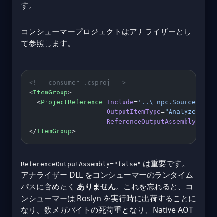
す。
コンシューマープロジェクトはアナライザーとし
て参照します。
<!-- consumer .csproj -->
<
ItemGroup
>
  <
ProjectReference
 Include
=
"..\Inpc.SourceGener
                    OutputItemType
=
"Analyzer"
                    ReferenceOutputAssembly
=
"fal
</
ItemGroup
>
は重要です。
ReferenceOutputAssembly="false"
アナライザー DLL をコンシューマーのランタイム
パスに含めたく
ありません
。これを忘れると、コ
ンシューマーは Roslyn を実行時に出荷することに
なり、数メガバイトの死荷重となり、Native AOT