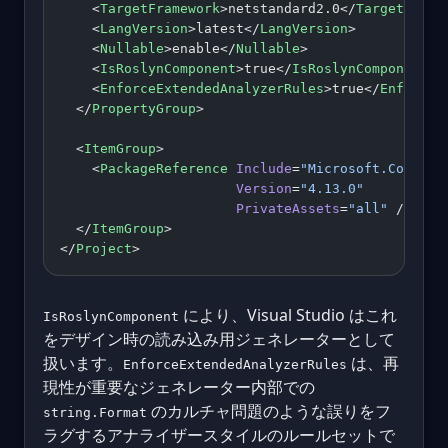
    <
TargetFramework
>netstandard2.0</
TargetFrame
    <
LangVersion
>latest</
LangVersion
>
    <
Nullable
>enable</
Nullable
>
    <
IsRoslynComponent
>true</
IsRoslynComponent
>
    <
EnforceExtendedAnalyzerRules
>true</
EnforceE
  </
PropertyGroup
>
  <
ItemGroup
>
    <
PackageReference
 Include
=
"Microsoft.CodeAna
                      Version
=
"4.13.0"
                      PrivateAssets
=
"all"
 />
  </
ItemGroup
>
</
Project
>
により、Visual Studio はこれ
IsRoslynComponent
をデザイン時の読み込み用ジェネレーターとして
扱います。
は、再
EnforceExtendedAnalyzerRules
現性が重要なジェネレーター内部での
のカルチャ問題のような誤りをフ
string.Format
ラグするアナライザースタイルのルールセットで