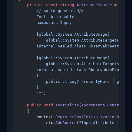
    private
 const
 string
 AttributeSource
 =
 """
        // <auto-generated/>
        #nullable enable
        namespace Inpc;
        [global::System.AttributeUsage(
            global::System.AttributeTargets.Clas
        internal sealed class ObservableAttribut
        [global::System.AttributeUsage(
            global::System.AttributeTargets.Fiel
        internal sealed class ObservableProperty
        {
            public string? PropertyName { get; i
        }
        """
;
    public
 void
 Initialize
(
IncrementalGeneratorI
    {
        context.
RegisterPostInitializationOutput
            ctx.
AddSource
(
"Inpc.Attributes.g.cs"