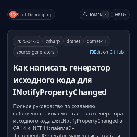
🔍
Поиск
Start Debugging
🌐
RU
▾
/
2026-04-30
csharp
dotnet
dotnet-11
source-generators
Edit on GitHub
Как написать генератор
исходного кода для
INotifyPropertyChanged
Полное руководство по созданию
собственного инкрементального генератора
исходного кода для INotifyPropertyChanged в
C# 14 и .NET 11: пайплайн
IIncrementalGenerator, маркерные атрибуты,