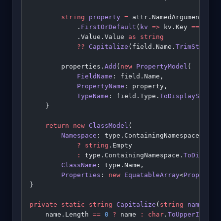
        string
 property
 =
 attr.NamedArguments
            .
FirstOrDefault
(
kv
 =>
 kv.Key 
==
 "Pro
            .Value.Value 
as
 string
            ??
 Capitalize
(field.Name.
TrimStart
(
'
        properties.
Add
(
new
 PropertyModel
(
            FieldName
: field.Name,
            PropertyName
: property,
            TypeName
: field.Type.
ToDisplayString
    }
    return
 new
 ClassModel
(
        Namespace
: type.ContainingNamespace.IsGl
            ?
 string
.Empty
            :
 type.ContainingNamespace.
ToDisplay
        ClassName
: type.Name,
        Properties
: 
new
 EquatableArray
<
PropertyM
}
private
 static
 string
 Capitalize
(
string
 name
) 
=>
    name.Length 
==
 0
 ?
 name 
:
 char
.
ToUpperInvari