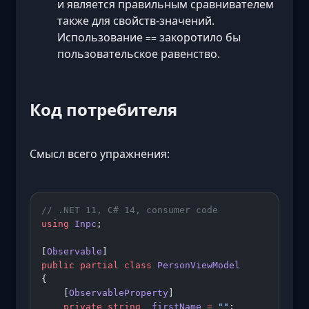
и является правильным сравнивателем
также для свойств-значений.
Использование
закоротило бы
==
пользовательское равенство.
Код потребителя
Смысл всего упражнения:
// .NET 11, C# 14, consumer code
using
 Inpc
;
[
Observable
]
public
 partial
 class
 PersonViewModel
{
    [
ObservableProperty
]
    private
 string
 _firstName
 =
 ""
;