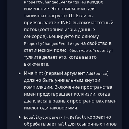
на каждое
PropertyChangedEventArgs
изменение. Это приемлемо для
типичных нагрузок UI. Если вы
привязываете к INPC высокочастотный
поток (состояние игры, данные
сенсоров), кешируйте по одному
на свойство в
PropertyChangedEventArgs
статическом поле;
[ObservableProperty]
тулкита делает это, когда вы это
включаете.
Имя hint (первый аргумент
)
AddSource
должно быть уникальным внутри
компиляции. Включение пространства
имён предотвращает коллизии, когда
два класса в разных пространствах имён
имеют одинаковое имя.
корректно
EqualityComparer<T>.Default
обрабатывает
для ссылочных типов
null