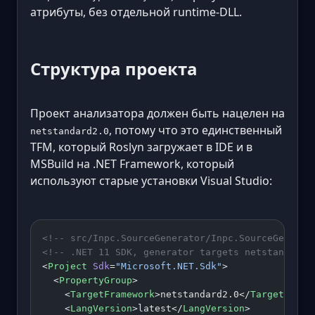
атрибуты, без отдельной runtime-DLL.
Структура проекта
Проект анализатора должен быть нацелен на
, потому что это единственный
netstandard2.0
TFM, который Roslyn загружает в IDE и в
MSBuild на .NET Framework, который
используют старые установки Visual Studio:
<!-- src/Inpc.SourceGenerator/Inpc.SourceGenerat
<!-- .NET 11 SDK, generator targets netstandard2
<
Project
 Sdk
=
"Microsoft.NET.Sdk"
>
  <
PropertyGroup
>
    <
TargetFramework
>netstandard2.0</
TargetFrame
    <
LangVersion
>latest</
LangVersion
>