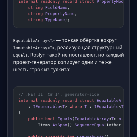
internal
 readonly
 record
 struct
 PropertyModel
(
    string
 FieldName
,
    string
 PropertyName
,
    string
 TypeName
);
— тонкая обёртка вокруг
EquatableArray<T>
, реализующая структурный
ImmutableArray<T>
. Roslyn такой не поставляет, но каждый
Equals
проект-генератор копирует одни и те же
шесть строк из тулкита:
// .NET 11, C# 14, generator-side
internal
 readonly
 record
 struct
 EquatableArray
<
T
    : 
IEnumerable
<
T
> 
where
 T
 : 
IEquatable
<
T
>
{
    public
 bool
 Equals
(
EquatableArray
<
T
> 
other
) 
        Items.
AsSpan
().
SequenceEqual
(other.Items