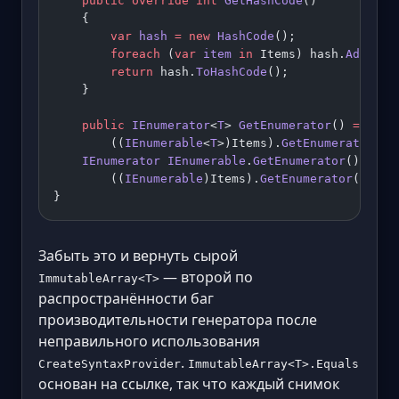
    public
 override
 int
 GetHashCode
()
    {
        var
 hash
 =
 new
 HashCode
();
        foreach
 (
var
 item
 in
 Items) hash.
Add
(ite
        return
 hash.
ToHashCode
();
    }
    public
 IEnumerator
<
T
> 
GetEnumerator
() 
=>
        ((
IEnumerable
<
T
>)Items).
GetEnumerator
();
    IEnumerator
 IEnumerable
.
GetEnumerator
() 
=>
        ((
IEnumerable
)Items).
GetEnumerator
();
}
Забыть это и вернуть сырой
— второй по
ImmutableArray<T>
распространённости баг
производительности генератора после
неправильного использования
.
CreateSyntaxProvider
ImmutableArray<T>.Equals
основан на ссылке, так что каждый снимок