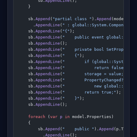
        sb.
AppendLine
();
    }
    sb.
Append
(
"partial class "
).
Append
(model.Cla
      .
AppendLine
(
" : global::System.ComponentMo
    sb.
AppendLine
(
"{"
);
    sb.
AppendLine
(
"    public event global::Syst
    sb.
AppendLine
();
    sb.
AppendLine
(
"    private bool SetProperty<
    sb.
AppendLine
(
"    {"
);
    sb.
AppendLine
(
"        if (global::System.Co
    sb.
AppendLine
(
"            return false;"
);
    sb.
AppendLine
(
"        storage = value;"
);
    sb.
AppendLine
(
"        PropertyChanged?.Invo
    sb.
AppendLine
(
"            new global::Syste
    sb.
AppendLine
(
"        return true;"
);
    sb.
AppendLine
(
"    }"
);
    sb.
AppendLine
();
    foreach
 (
var
 p
 in
 model.Properties)
    {
        sb.
Append
(
"    public "
).
Append
(p.TypeNa
          .
AppendLine
();