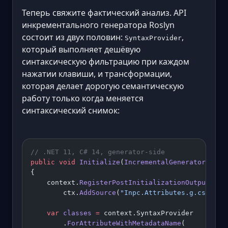
Теперь свяжите фактический анализ. API
инкрементального генератора Roslyn
состоит из двух половин:
,
SyntaxProvider
который выполняет дешёвую
синтаксическую фильтрацию при каждом
нажатии клавиши, и трансформации,
которая делает дорогую семантическую
работу только когда меняется
синтаксический снимок:
// .NET 11, C# 14, generator-side
public
 void
 Initialize
(
IncrementalGeneratorIniti
{
    context.
RegisterPostInitializationOutput
(
ctx
        ctx.
AddSource
(
"Inpc.Attributes.g.cs"
, At
    var
 classes
 =
 context.SyntaxProvider
        .
ForAttributeWithMetadataName
(