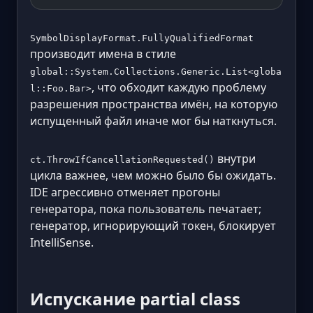
SymbolDisplayFormat.FullyQualifiedFormat
производит имена в стиле
global::System.Collections.Generic.List<globa
, что обходит каждую проблему
l::Foo.Bar>
разрешения пространства имён, на которую
испущенный файл иначе мог бы наткнуться.
внутри
ct.ThrowIfCancellationRequested()
цикла важнее, чем можно было бы ожидать.
IDE агрессивно отменяет прогоны
генератора, пока пользователь печатает;
генератор, игнорирующий токен, блокирует
IntelliSense.
Испускание partial class