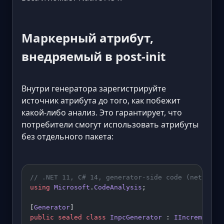
Маркерный атрибут,
внедряемый в post-init
Внутри генератора зарегистрируйте
источник атрибута до того, как побежит
какой-либо анализ. Это гарантирует, что
потребители смогут использовать атрибуты
без отдельного пакета:
// .NET 11, C# 14, generator-side code (netstand
using
 Microsoft
.
CodeAnalysis
;
[
Generator
]
public
 sealed
 class
 InpcGenerator
 : 
IIncremental