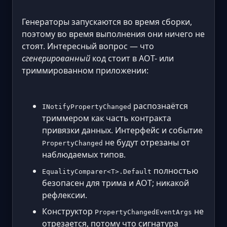
Генераторы запускаются во время сборки,
поэтому во время выполнения они ничего не
стоят. Интересный вопрос — что
сгенерированный
код стоит в AOT- или
триммированном приложении:
распознаётся
INotifyPropertyChanged
триммером как часть контракта
привязки данных. Интерфейс и событие
не будут отрезаны от
PropertyChanged
наблюдаемых типов.
полностью
EqualityComparer<T>.Default
безопасен для трима и AOT; никакой
рефлексии.
Конструктор
не
PropertyChangedEventArgs
отрезается, потому что сигнатура