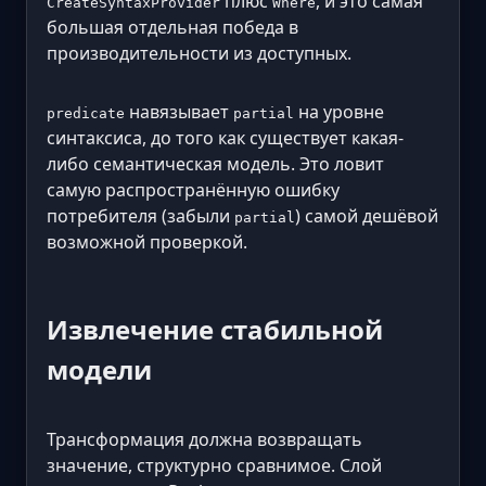
плюс
, и это самая
CreateSyntaxProvider
Where
большая отдельная победа в
производительности из доступных.
навязывает
на уровне
predicate
partial
синтаксиса, до того как существует какая-
либо семантическая модель. Это ловит
самую распространённую ошибку
потребителя (забыли
) самой дешёвой
partial
возможной проверкой.
Извлечение стабильной
модели
Трансформация должна возвращать
значение, структурно сравнимое. Слой