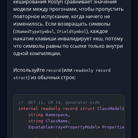
кеширования Roslyn сравнивает значения
модели между прогонами, чтобы пропустить
повторное испускание, когда ничего не
изменилось. Если возвращать символы
(
,
), каждое
INamedTypeSymbol
IFieldSymbol
нажатие клавиши инвалидирует кеш, потому
что символы равны по ссылке только внутри
одной компиляции.
Используйте
(или
record
readonly record
) из обычных строк:
struct
// .NET 11, C# 14, generator-side
internal
 readonly
 record
 struct
 ClassModel
(
    string
 Namespace
,
    string
 ClassName
,
    EquatableArray
<
PropertyModel
> 
Properties
);