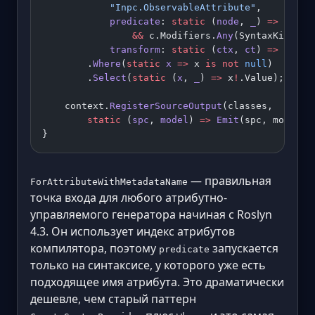
            "Inpc.ObservableAttribute"
,
            predicate
: 
static
 (
node
, 
_
) 
=>
 node 
                &&
 c.Modifiers.
Any
(SyntaxKind.Pa
            transform
: 
static
 (
ctx
, 
ct
) 
=>
 Extra
        .
Where
(
static
 x
 =>
 x 
is
 not
 null
)
        .
Select
(
static
 (
x
, 
_
) 
=>
 x
!
.Value);
    context.
RegisterSourceOutput
(classes,
        static
 (
spc
, 
model
) 
=>
 Emit
(spc, model))
}
— правильная
ForAttributeWithMetadataName
точка входа для любого атрибутно-
управляемого генератора начиная с Roslyn
4.3. Он использует индекс атрибутов
компилятора, поэтому
запускается
predicate
только на синтаксисе, у которого уже есть
подходящее имя атрибута. Это драматически
дешевле, чем старый паттерн