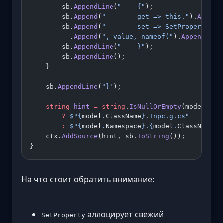
        sb.
AppendLine
(
"    {"
);
        sb.
Append
(
"        get => this."
).
Append
        sb.
Append
(
"        set => SetProperty(re
          .
Append
(
", value, nameof("
).
Append
(p.P
        sb.
AppendLine
(
"    }"
);
        sb.
AppendLine
();
    }
    sb.
AppendLine
(
"}"
);
    string
 hint
 =
 string
.
IsNullOrEmpty
(model.Nam
        ?
 $"
{
model
.
ClassName
}
.Inpc.g.cs"
        :
 $"
{
model
.
Namespace
}
.
{
model
.
ClassName
}
.
    ctx.
AddSource
(hint, sb.
ToString
());
}
На что стоит обратить внимание:
аллоцирует свежий
SetProperty