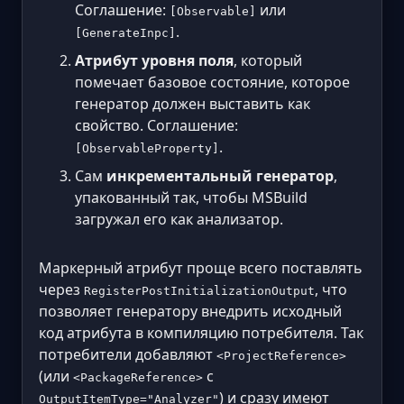
Соглашение:
или
[Observable]
.
[GenerateInpc]
Атрибут уровня поля
, который
помечает базовое состояние, которое
генератор должен выставить как
свойство. Соглашение:
.
[ObservableProperty]
Сам
инкрементальный генератор
,
упакованный так, чтобы MSBuild
загружал его как анализатор.
Маркерный атрибут проще всего поставлять
через
, что
RegisterPostInitializationOutput
позволяет генератору внедрить исходный
код атрибута в компиляцию потребителя. Так
потребители добавляют
<ProjectReference>
(или
с
<PackageReference>
) и сразу имеют
OutputItemType="Analyzer"