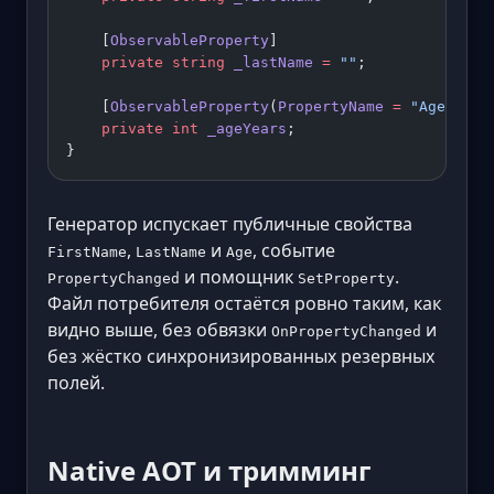
    [
ObservableProperty
]
    private
 string
 _lastName
 =
 ""
;
    [
ObservableProperty
(
PropertyName
 =
 "Age"
)]
    private
 int
 _ageYears
;
}
Генератор испускает публичные свойства
,
и
, событие
FirstName
LastName
Age
и помощник
.
PropertyChanged
SetProperty
Файл потребителя остаётся ровно таким, как
видно выше, без обвязки
и
OnPropertyChanged
без жёстко синхронизированных резервных
полей.
Native AOT и тримминг