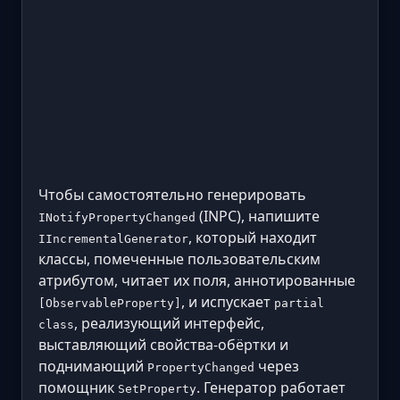
Чтобы самостоятельно генерировать
(INPC), напишите
INotifyPropertyChanged
, который находит
IIncrementalGenerator
классы, помеченные пользовательским
атрибутом, читает их поля, аннотированные
, и испускает
[ObservableProperty]
partial
, реализующий интерфейс,
class
выставляющий свойства-обёртки и
поднимающий
через
PropertyChanged
помощник
. Генератор работает
SetProperty