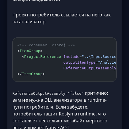
Проект-потребитель ссылается на него как
на анализатор:
<!-- consumer .csproj -->
<
ItemGroup
>
  <
ProjectReference
 Include
=
"..\Inpc.SourceGener
                    OutputItemType
=
"Analyzer"
                    ReferenceOutputAssembly
=
"fal
</
ItemGroup
>
критично:
ReferenceOutputAssembly="false"
вам
не
нужна DLL анализатора в runtime-
пути потребителя. Если забудете,
потребитель тащит Roslyn в runtime, что
составляет несколько мегабайт мёртвого
веса и ломает Native AOT.