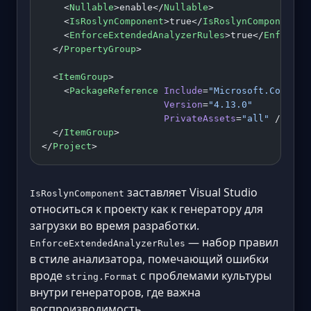
    <
Nullable
>enable</
Nullable
>
    <
IsRoslynComponent
>true</
IsRoslynComponent
>
    <
EnforceExtendedAnalyzerRules
>true</
EnforceE
  </
PropertyGroup
>
  <
ItemGroup
>
    <
PackageReference
 Include
=
"Microsoft.CodeAna
                      Version
=
"4.13.0"
                      PrivateAssets
=
"all"
 />
  </
ItemGroup
>
</
Project
>
заставляет Visual Studio
IsRoslynComponent
относиться к проекту как к генератору для
загрузки во время разработки.
— набор правил
EnforceExtendedAnalyzerRules
в стиле анализатора, помечающий ошибки
вроде
с проблемами культуры
string.Format
внутри генераторов, где важна
воспроизводимость.