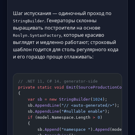
Шаг испускания — одиночный проход по
. Генераторы склонны
StringBuilder
выращивать построители на основе
, которые красиво
Roslyn.SyntaxFactory
выглядят и медленно работают; строковый
шаблон годится для столь регулярного кода
и его гораздо проще отлаживать:
// .NET 11, C# 14, generator-side
private
 static
 void
 Emit
(
SourceProductionContext
{
    var
 sb
 =
 new
 StringBuilder
(
1024
);
    sb.
AppendLine
(
"// <auto-generated/>"
);
    sb.
AppendLine
(
"#nullable enable"
);
    if
 (model.Namespace.Length 
>
 0
)
    {
        sb.
Append
(
"namespace "
).
Append
(model.Nam