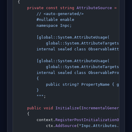
{
    private
 const
 string
 AttributeSource
 =
 """
        // <auto-generated/>
        #nullable enable
        namespace Inpc;
        [global::System.AttributeUsage(
            global::System.AttributeTargets.Clas
        internal sealed class ObservableAttribut
        [global::System.AttributeUsage(
            global::System.AttributeTargets.Fiel
        internal sealed class ObservableProperty
        {
            public string? PropertyName { get; i
        }
        """
;
    public
 void
 Initialize
(
IncrementalGeneratorI
    {
        context.
RegisterPostInitializationOutput
            ctx.
AddSource
(
"Inpc.Attributes.g.cs"