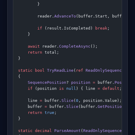
        }
        reader.
AdvanceTo
(buffer.Start, buffer.En
        if
 (result.IsCompleted) 
break
;
    }
    await
 reader.
CompleteAsync
();
    return
 total;
}
static
 bool
 TryReadLine
(
ref
 ReadOnlySequence
<
byt
{
    SequencePosition
? 
position
 =
 buffer.
Position
    if
 (position 
is
 null
) { line 
=
 default
; 
retu
    line 
=
 buffer.
Slice
(
0
, position.Value);
    buffer 
=
 buffer.
Slice
(buffer.
GetPosition
(
1
, 
    return
 true
;
}
static
 decimal
 ParseAmount
(
ReadOnlySequence
<
byte