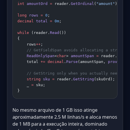
int
 amountOrd
 =
 reader.
GetOrdinal
(
"amount"
);
long
 rows
 =
 0
;
decimal
 total
 =
 0m
;
while
 (reader.
Read
())
{
    rows
++
;
    // GetFieldSpan avoids allocating a string f
    ReadOnlySpan
<
char
> 
amountSpan
 =
 reader.
GetFi
    total 
+=
 decimal
.
Parse
(amountSpan, 
provider
:
    // GetString only when you actually need the
    string
 sku
 =
 reader.
GetString
(skuOrd);
    _ 
=
 sku;
}
No mesmo arquivo de 1 GB isso atinge
aproximadamente 2.5 M linhas/s e aloca menos
de 1 MB para a execução inteira, dominado