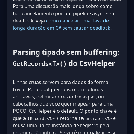
Para uma discussão mais longa sobre como
fiar cancelamento por um pipeline async sem
deadlock, veja
como cancelar uma Task de
longa duração em C# sem causar deadlock
.
Parsing tipado sem buffering:
do CsvHelper
GetRecords<T>()
Linhas cruas servem para dados de forma
trivial. Para qualquer coisa com colunas
anuláveis, delimitadores entre aspas, ou
cabeçalhos que você quer mapear para uma
POCO, CsvHelper é o default. O ponto chave é
que
retorna
e
GetRecords<T>()
IEnumerable<T>
reusa uma única instância de registro pela
enumeração inteira. Se você materializar esse