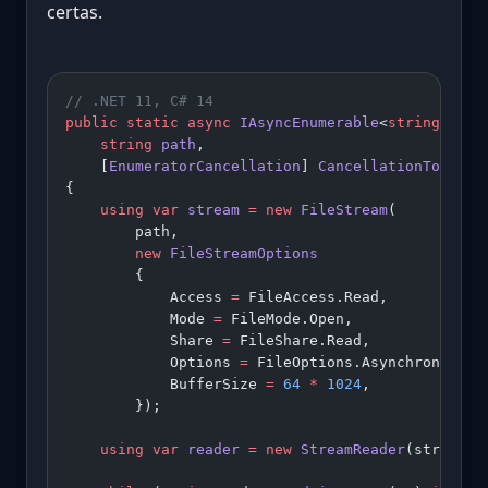
certas.
// .NET 11, C# 14
public
 static
 async
 IAsyncEnumerable
<
string
> 
Rea
    string
 path
,
    [
EnumeratorCancellation
] 
CancellationToken
 c
{
    using
 var
 stream
 =
 new
 FileStream
(
        path,
        new
 FileStreamOptions
        {
            Access 
=
 FileAccess.Read,
            Mode 
=
 FileMode.Open,
            Share 
=
 FileShare.Read,
            Options 
=
 FileOptions.Asynchronous 
|
            BufferSize 
=
 64
 *
 1024
,
        });
    using
 var
 reader
 =
 new
 StreamReader
(stream);