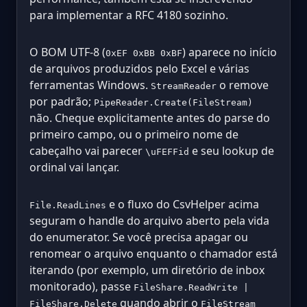
para implementar a RFC 4180 sozinho.
O BOM UTF-8 (
) aparece no início
0xEF 0xBB 0xBF
de arquivos produzidos pelo Excel e várias
ferramentas Windows.
o remove
StreamReader
por padrão;
PipeReader.Create(FileStream)
não. Cheque explicitamente antes do parse do
primeiro campo, ou o primeiro nome de
cabeçalho vai parecer
e seu lookup de
\uFEFFid
ordinal vai lançar.
e o fluxo do CsvHelper acima
File.ReadLines
seguram o handle do arquivo aberto pela vida
do enumerator. Se você precisa apagar ou
renomear o arquivo enquanto o chamador está
iterando (por exemplo, um diretório de inbox
monitorado), passe
FileShare.ReadWrite |
quando abrir o
FileShare.Delete
FileStream