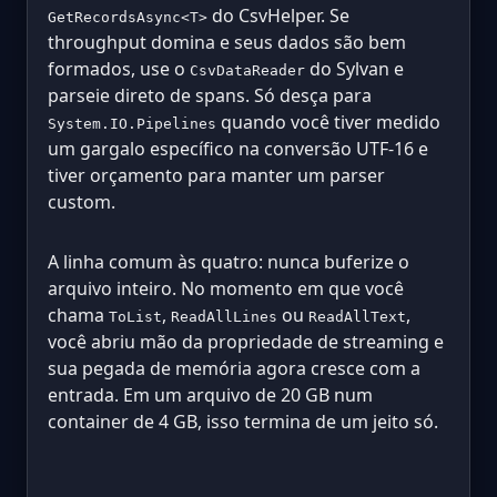
do CsvHelper. Se
GetRecordsAsync<T>
throughput domina e seus dados são bem
formados, use o
do Sylvan e
CsvDataReader
parseie direto de spans. Só desça para
quando você tiver medido
System.IO.Pipelines
um gargalo específico na conversão UTF-16 e
tiver orçamento para manter um parser
custom.
A linha comum às quatro: nunca buferize o
arquivo inteiro. No momento em que você
chama
,
ou
,
ToList
ReadAllLines
ReadAllText
você abriu mão da propriedade de streaming e
sua pegada de memória agora cresce com a
entrada. Em um arquivo de 20 GB num
container de 4 GB, isso termina de um jeito só.