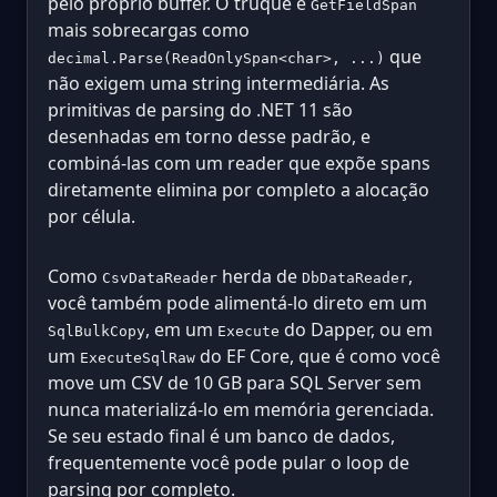
pelo próprio buffer. O truque é
GetFieldSpan
mais sobrecargas como
que
decimal.Parse(ReadOnlySpan<char>, ...)
não exigem uma string intermediária. As
primitivas de parsing do .NET 11 são
desenhadas em torno desse padrão, e
combiná-las com um reader que expõe spans
diretamente elimina por completo a alocação
por célula.
Como
herda de
,
CsvDataReader
DbDataReader
você também pode alimentá-lo direto em um
, em um
do Dapper, ou em
SqlBulkCopy
Execute
um
do EF Core, que é como você
ExecuteSqlRaw
move um CSV de 10 GB para SQL Server sem
nunca materializá-lo em memória gerenciada.
Se seu estado final é um banco de dados,
frequentemente você pode pular o loop de
parsing por completo.