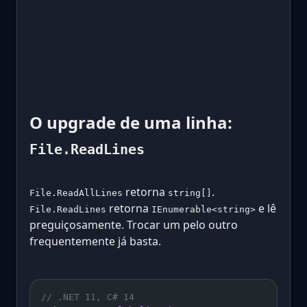
O upgrade de uma linha:
File.ReadLines
retorna
.
File.ReadAllLines
string[]
retorna
e lê
File.ReadLines
IEnumerable<string>
preguiçosamente. Trocar um pelo outro
frequentemente já basta.
// .NET 11, C# 14