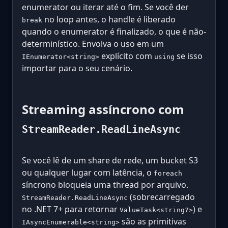
enumerator ou iterar até o fim. Se você der
no loop antes, o handle é liberado
break
quando o enumerator é finalizado, o que é não-
determinístico. Envolva o uso em um
explícito com
se isso
IEnumerator<string>
using
importar para o seu cenário.
Streaming assíncrono com
StreamReader.ReadLineAsync
Se você lê de um share de rede, um bucket S3
ou qualquer lugar com latência, o
foreach
síncrono bloqueia uma thread por arquivo.
(sobrecarregado
StreamReader.ReadLineAsync
no .NET 7+ para retornar
) e
ValueTask<string?>
são as primitivas
IAsyncEnumerable<string>