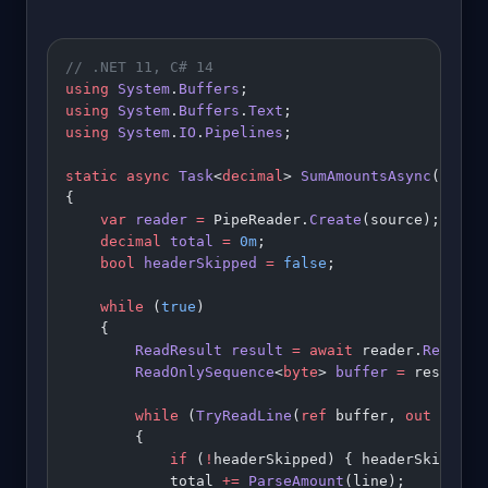
// .NET 11, C# 14
using
 System
.
Buffers
;
using
 System
.
Buffers
.
Text
;
using
 System
.
IO
.
Pipelines
;
static
 async
 Task
<
decimal
> 
SumAmountsAsync
(
Strea
{
    var
 reader
 =
 PipeReader.
Create
(source);
    decimal
 total
 =
 0m
;
    bool
 headerSkipped
 =
 false
;
    while
 (
true
)
    {
        ReadResult
 result
 =
 await
 reader.
ReadAsy
        ReadOnlySequence
<
byte
> 
buffer
 =
 result.B
        while
 (
TryReadLine
(
ref
 buffer, 
out
 ReadO
        {
            if
 (
!
headerSkipped) { headerSkipped 
            total 
+=
 ParseAmount
(line);