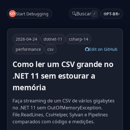
🔍
Buscar
Start Debugging
🌐
PT-BR
▾
/
2026-04-24
dotnet-11
csharp-14
performance
csv
Edit on GitHub
Como ler um CSV grande no
.NET 11 sem estourar a
memória
Faça streaming de um CSV de vários gigabytes
no .NET 11 sem OutOfMemoryException.
File.ReadLines, CsvHelper, Sylvan e Pipelines
comparados com código e medições.