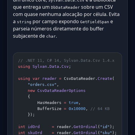
Sylvan.Data.Csv
que entrega um
sobre um CSV
DbDataReader
com quase nenhuma alocação por célula. Evita
a
por campo expondo
e
string
GetFieldSpan
parseia números diretamente do buffer
subjacente de
.
char
// .NET 11, C# 14, Sylvan.Data.Csv 1.4.x
using
 Sylvan
.
Data
.
Csv
;
using
 var
 reader
 =
 CsvDataReader.
Create
(
    "orders.csv"
,
    new
 CsvDataReaderOptions
    {
        HasHeaders 
=
 true
,
        BufferSize 
=
 0x10000
, 
// 64 KB
    });
int
 idOrd
     =
 reader.
GetOrdinal
(
"id"
);
int
 skuOrd
    =
 reader.
GetOrdinal
(
"sku"
);