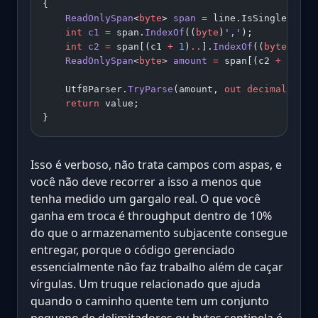
{
    ReadOnlySpan
<
byte
> 
span
 =
 line.IsSingleSegme
    int
 c1
 =
 span.
IndexOf
((
byte
)
','
);
    int
 c2
 =
 span[(c1 
+
 1
)
..
].
IndexOf
((
byte
)
','
)
    ReadOnlySpan
<
byte
> 
amount
 =
 span[(c2 
+
 1
)
..
]
    Utf8Parser.
TryParse
(amount, 
out
 decimal
 valu
    return
 value;
}
Isso é verboso, não trata campos com aspas, e
você não deve recorrer a isso a menos que
tenha medido um gargalo real. O que você
ganha em troca é throughput dentro de 10%
do que o armazenamento subjacente consegue
entregar, porque o código gerenciado
essencialmente não faz trabalho além de caçar
vírgulas. Um truque relacionado que ajuda
quando o caminho quente tem um conjunto
pequeno de delimitadores ou bytes sentinela é