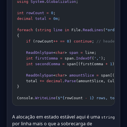
using
 System
.
Globalization
;
int
 rowCount
 =
 0
;
decimal
 total
 =
 0m
;
foreach
 (
string
 line
 in
 File.
ReadLines
(
"orders.c
{
    if
 (rowCount
++
 ==
 0
) 
continue
; 
// header
    ReadOnlySpan
<
char
> 
span
 =
 line;
    int
 firstComma
 =
 span.
IndexOf
(
','
);
    int
 secondComma
 =
 span[(firstComma 
+
 1
)
..
].
I
    ReadOnlySpan
<
char
> 
amountSlice
 =
 span[(secon
    total 
+=
 decimal
.
Parse
(amountSlice, CultureI
}
Console.
WriteLine
(
$"
{
rowCount
 -
 1
}
 rows, total =
A alocação em estado estável aqui é uma
string
por linha mais o que a sobrecarga de