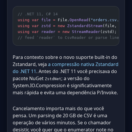
// .NET 11, C# 14
using
 var
 file
 =
 File.
OpenRead
(
"orders.csv.zst"
)
using
 var
 zstd
 =
 new
 ZstandardStream
(file, Compr
using
 var
 reader
 =
 new
 StreamReader
(zstd);
// feed `reader` to CsvReader or parse lines dir
Para contexto sobre o novo suporte built-in do
Zstandard, veja
a compressão nativa Zstandard
do .NET 11
. Antes do .NET 11 você precisava do
pacote NuGet
; a versão do
ZstdNet
System.IO.Compression é significativamente
mais rápida e evita uma dependência P/Invoke.
Cancelamento importa mais do que você
pensa. Um parsing de 20 GB de CSV é uma
operação de vários minutos. Se o chamador
desistir, você quer que o enumerator note no