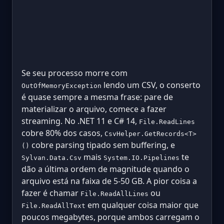
Se seu processo morre com
lendo um CSV, o conserto
OutOfMemoryException
é quase sempre a mesma frase: pare de
materializar o arquivo, comece a fazer
streaming. No .NET 11 e C# 14,
File.ReadLines
cobre 80% dos casos,
CsvHelper.GetRecords<T>
cobre parsing tipado sem buffering, e
()
mais
te
Sylvan.Data.Csv
System.IO.Pipelines
dão a última ordem de magnitude quando o
arquivo está na faixa de 5-50 GB. A pior coisa a
fazer é chamar
ou
File.ReadAllLines
em qualquer coisa maior que
File.ReadAllText
poucos megabytes, porque ambos carregam o