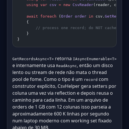
    using
 var
 csv
 =
 new
 CsvReader
(reader, config
    await
 foreach
 (
Order
 order
 in
 csv.
GetRecords
    {
        // process one record; do NOT cache `ord
    }
}
retorna
GetRecordsAsync<T>
IAsyncEnumerable<T>
e internamente usa
, então um disco
ReadAsync
lento ou stream de rede não mata o thread
pool de fome. Como o tipo é um
com
record
construtor explícito, CsvHelper gera setters por
coluna uma vez via reflection e depois reusa o
caminho para cada linha. Em um arquivo de
orders de 1 GB com 12 colunas isso parseia a
aproximadamente 600 K linhas por segundo
num laptop moderno com working set fixado
abaixo de 30 MB.