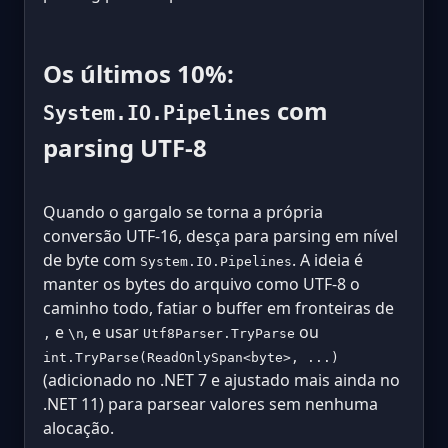
Os últimos 10%:
com
System.IO.Pipelines
parsing UTF-8
Quando o gargalo se torna a própria
conversão UTF-16, desça para parsing em nível
de byte com
. A ideia é
System.IO.Pipelines
manter os bytes do arquivo como UTF-8 o
caminho todo, fatiar o buffer em fronteiras de
e
, e usar
ou
,
\n
Utf8Parser.TryParse
int.TryParse(ReadOnlySpan<byte>, ...)
(adicionado no .NET 7 e ajustado mais ainda no
.NET 11) para parsear valores sem nenhuma
alocação.