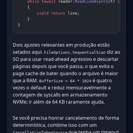
    while
 (
await
 reader.
ReadLineAsync
(ct) 
is
 { }
    {
        yield
 return
 line;
    }
}
Dois ajustes relevantes em produção estão
setados aqui.
diz ao
FileOptions.SequentialScan
SO para usar read-ahead agressivo e descartar
páginas depois que você passa, o que evita o
page cache de bater quando o arquivo é maior
que a RAM.
é quatro
BufferSize = 64 * 1024
vezes o default e reduz mensuravelmente a
contagem de syscalls em armazenamento
NVMe; ir além de 64 KB raramente ajuda.
Se você precisa honrar cancelamento de forma
determinística, combine isso com um
que tenha um timeout.
CancellationTokenSource