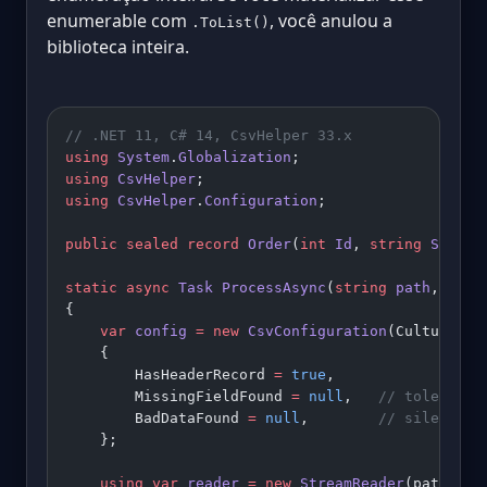
enumerable com
, você anulou a
.ToList()
biblioteca inteira.
// .NET 11, C# 14, CsvHelper 33.x
using
 System
.
Globalization
;
using
 CsvHelper
;
using
 CsvHelper
.
Configuration
;
public
 sealed
 record
 Order
(
int
 Id
, 
string
 Sku
, 
d
static
 async
 Task
 ProcessAsync
(
string
 path
, 
Canc
{
    var
 config
 =
 new
 CsvConfiguration
(CultureInf
    {
        HasHeaderRecord 
=
 true
,
        MissingFieldFound 
=
 null
,   
// tolerate 
        BadDataFound 
=
 null
,        
// silently 
    };
    using
 var
 reader
 =
 new
 StreamReader
(path);