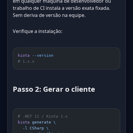
em qualquer máquina de desenvolvedor ou
trabalho de CI instala a versão exata fixada.
Sem deriva de versão na equipe.
Verifique a instalação:
kiota
 --version
# 1.x.x
Passo 2: Gerar o cliente
# .NET 11 / Kiota 1.x
kiota
 generate
 \
  -l
 CSharp
 \