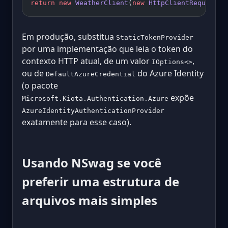
return
 new
 WeatherClient
(
new
 HttpClientRequestAd
Em produção, substitua
StaticTokenProvider
por uma implementação que leia o token do
contexto HTTP atual, de um valor
,
IOptions<>
ou de
do Azure Identity
DefaultAzureCredential
(o pacote
expõe
Microsoft.Kiota.Authentication.Azure
AzureIdentityAuthenticationProvider
exatamente para esse caso).
Usando NSwag se você
preferir uma estrutura de
arquivos mais simples