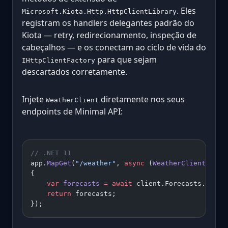
. Eles
Microsoft.Kiota.Http.HttpClientLibrary
registram os handlers delegantes padrão do
Kiota — retry, redirecionamento, inspeção de
cabeçalhos — e os conectam ao ciclo de vida do
para que sejam
IHttpClientFactory
descartados corretamente.
Injete
diretamente nos seus
WeatherClient
endpoints de Minimal API:
// .NET 11
app.
MapGet
(
"/weather"
, 
async
 (
WeatherClient
 clie
{
    var
 forecasts
 =
 await
 client.Forecasts.
GetAs
    return
 forecasts;
});