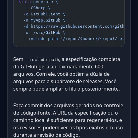
kiota
 generate
 \
  -l
 CSharp
 \
  -c
 GitHubClient
 \
  -n
 MyApp.GitHub
 \
  -d
 https://raw.githubusercontent.com/github/re
  -o
 ./src/GitHub
 \
  --include-path
 "/repos/{owner}/{repo}/releases
Sem
, a especificação completa
--include-path
do GitHub gera aproximadamente 600
arquivos. Com ele, você obtém a dúzia de
arquivos para a subárvore de releases. Você
sempre pode ampliar o filtro posteriormente.
Faça commit dos arquivos gerados no controle
de código-fonte. A URL da especificação ou o
caminho local é suficiente para regenerá-los, e
os revisores podem ver os tipos exatos em uso
durante a revisão de código.