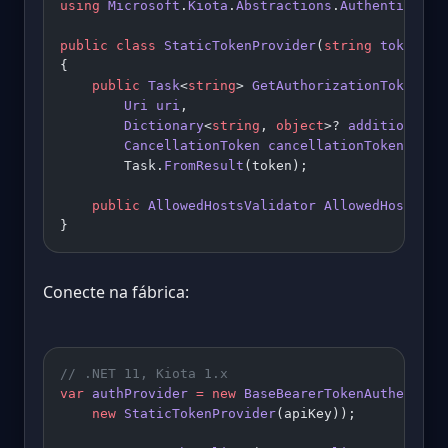
using
 Microsoft
.
Kiota
.
Abstractions
.
Authenticatio
public
 class
 StaticTokenProvider
(
string
 token
) :
{
    public
 Task
<
string
> 
GetAuthorizationTokenAsy
        Uri
 uri
,
        Dictionary
<
string
, 
object
>? 
additionalCo
        CancellationToken
 cancellationToken
 =
 de
        Task.
FromResult
(token);
    public
 AllowedHostsValidator
 AllowedHostsVal
}
Conecte na fábrica:
// .NET 11, Kiota 1.x
var
 authProvider
 =
 new
 BaseBearerTokenAuthentica
    new
 StaticTokenProvider
(apiKey));