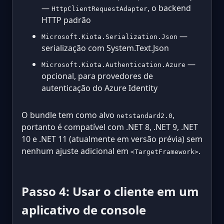
—
, o backend
HttpClientRequestAdapter
HTTP padrão
—
Microsoft.Kiota.Serialization.Json
serialização com System.Text.Json
—
Microsoft.Kiota.Authentication.Azure
opcional, para provedores de
autenticação do Azure Identity
O bundle tem como alvo
,
netstandard2.0
portanto é compatível com .NET 8, .NET 9, .NET
10 e .NET 11 (atualmente em versão prévia) sem
nenhum ajuste adicional em
.
<TargetFramework>
Passo 4: Usar o cliente em um
aplicativo de console