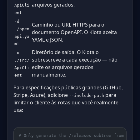
arquivos gerados.
ApiCli
ent
-d
Caminho ou URL HTTPS para o
./open
documento OpenAPI. O Kiota aceita
api.ya
YAML e JSON.
ml
Diretório de saída. O Kiota o
-o
sobrescreve a cada execução — não
./src/
edite os arquivos gerados
ApiCli
manualmente.
ent
Para especificações públicas grandes (GitHub,
Stripe, Azure), adicione
para
--include-path
limitar o cliente às rotas que você realmente
usa:
# Only generate the /releases subtree from GitHu