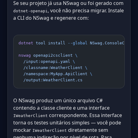
Se seu projeto já usa NSwag ou foi gerado com
, você não precisa migrar. Instale
dotnet-openapi
a CLI do NSwag e regenere com:
dotnet
 tool
 install
 --global
 NSwag.ConsoleCore
nswag
 openapi2csclient
 \
  /input:openapi.yaml
 \
  /classname:WeatherClient
 \
  /namespace:MyApp.ApiClient
 \
  /output:WeatherClient.cs
O NSwag produz um único arquivo C#
contendo a classe cliente e uma interface
correspondente. Essa interface
IWeatherClient
torna os testes unitários simples — você pode
mockar
diretamente sem
IWeatherClient
nenhuma indireção por nível de rota. Para