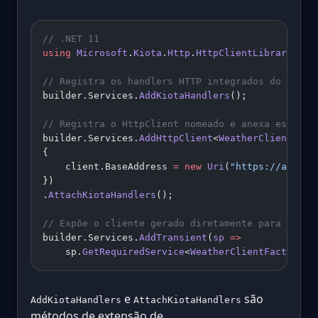
// .NET 11
using
 Microsoft
.
Kiota
.
Http
.
HttpClientLibrary
;
// Registra os handlers HTTP integrados do Kiota
builder.Services.
AddKiotaHandlers
();
// Registra o HttpClient nomeado e anexa esses h
builder.Services.
AddHttpClient
<
WeatherClientFact
{
    client.BaseAddress 
=
 new
 Uri
(
"https://api.we
})
.
AttachKiotaHandlers
();
// Expõe o cliente gerado diretamente para injeç
builder.Services.
AddTransient
(
sp
 =>
    sp.
GetRequiredService
<
WeatherClientFactory
>(
e
são
AddKiotaHandlers
AttachKiotaHandlers
métodos de extensão de