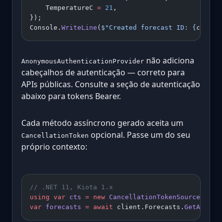
    TemperatureC 
=
 21
,
});
Console.
WriteLine
(
$"Created forecast ID: 
{
create
não adiciona
AnonymousAuthenticationProvider
cabeçalhos de autenticação — correto para
APIs públicas. Consulte a seção de autenticação
abaixo para tokens Bearer.
Cada método assíncrono gerado aceita um
opcional. Passe um do seu
CancellationToken
próprio contexto:
// .NET 11, Kiota 1.x
using
 var
 cts
 =
 new
 CancellationTokenSource
(Time
var
 forecasts
 =
 await
 client.Forecasts.
GetAsync
(