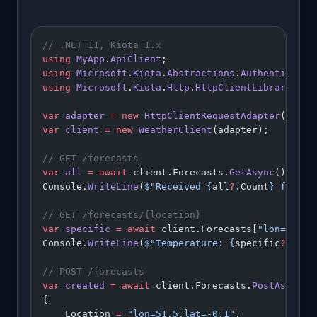
// .NET 11, Kiota 1.x
using
 MyApp
.
ApiClient
;
using
 Microsoft
.
Kiota
.
Abstractions
.
Authenticatio
using
 Microsoft
.
Kiota
.
Http
.
HttpClientLibrary
;
var
 adapter
 =
 new
 HttpClientRequestAdapter
(
new
 A
var
 client
 =
 new
 WeatherClient
(adapter);
// GET /forecasts
var
 all
 =
 await
 client.Forecasts.
GetAsync
();
Console.
WriteLine
(
$"Received 
{
all
?
.
Count
}
 foreca
// GET /forecasts/{location}
var
 specific
 =
 await
 client.Forecasts[
"lon=51.5,
Console.
WriteLine
(
$"Temperature: 
{
specific
?
.
Temp
// POST /forecasts
var
 created
 =
 await
 client.Forecasts.
PostAsync
(
n
{
    Location 
=
 "lon=51.5,lat=-0.1"
,