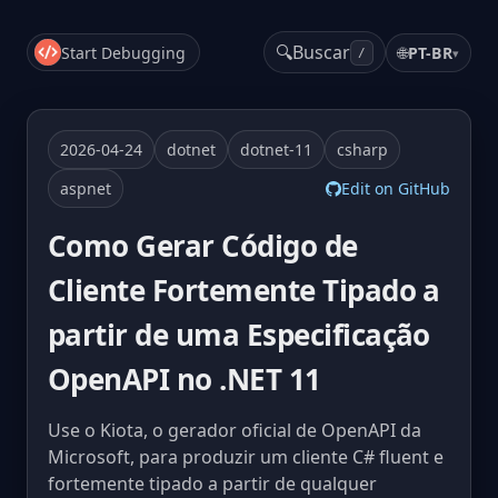
🔍
Buscar
Start Debugging
🌐
PT-BR
▾
/
2026-04-24
dotnet
dotnet-11
csharp
aspnet
Edit on GitHub
Como Gerar Código de
Cliente Fortemente Tipado a
partir de uma Especificação
OpenAPI no .NET 11
Use o Kiota, o gerador oficial de OpenAPI da
Microsoft, para produzir um cliente C# fluent e
fortemente tipado a partir de qualquer