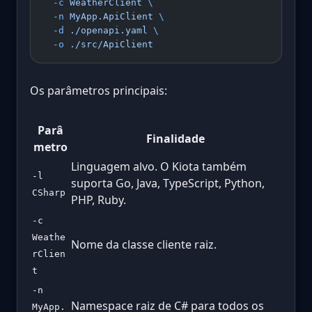
  -c
 WeatherClient
 \
  -n
 MyApp.ApiClient
 \
  -d
 ./openapi.yaml
 \
  -o
 ./src/ApiClient
Os parâmetros principais:
Parâ
Finalidade
metro
Linguagem alvo. O Kiota também
-l
suporta Go, Java, TypeScript, Python,
CSharp
PHP, Ruby.
-c
Weathe
Nome da classe cliente raiz.
rClien
t
-n
Namespace raiz de C# para todos os
MyApp.