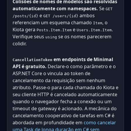
Colisões de nomes de modelos são resolvidas
automaticamente com namespaces.
Se
GET
e
ambos
/posts/{id}
GET /users/{id}
referenciam um esquema chamado
, o
Item
Kiota gera
e
.
Posts.Item.Item
Users.Item.Item
Verifique seus
se os nomes parecerem
using
colidir.
em endpoints de Minimal
CancellationToken
API é gratuito.
Declare-o como parâmetro e o
ASP.NET Core o vincula ao token de
cancelamento da requisição sem nenhum
atributo. Passe-o para cada chamada do Kiota e
seu cliente HTTP é cancelado automaticamente
quando o navegador fecha a conexão ou um
timeout de gateway é acionado. A mecânica do
cancelamento cooperativo de tarefas em C# é
abordada em profundidade em
como cancelar
uma Task de longa duração em C# sem