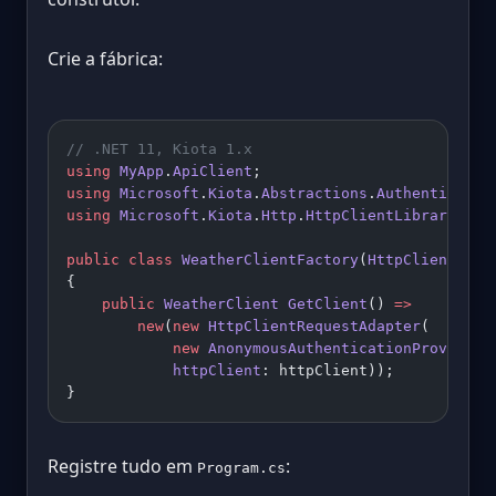
Crie a fábrica:
// .NET 11, Kiota 1.x
using
 MyApp
.
ApiClient
;
using
 Microsoft
.
Kiota
.
Abstractions
.
Authenticatio
using
 Microsoft
.
Kiota
.
Http
.
HttpClientLibrary
;
public
 class
 WeatherClientFactory
(
HttpClient
 htt
{
    public
 WeatherClient
 GetClient
() 
=>
        new
(
new
 HttpClientRequestAdapter
(
            new
 AnonymousAuthenticationProvider
(
            httpClient
: httpClient));
}
Registre tudo em
:
Program.cs