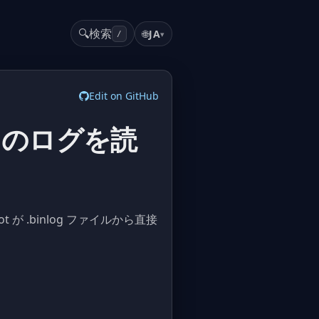
🔍
検索
🌐
JA
▾
/
Edit on GitHub
ld のログを読
pilot が .binlog ファイルから直接