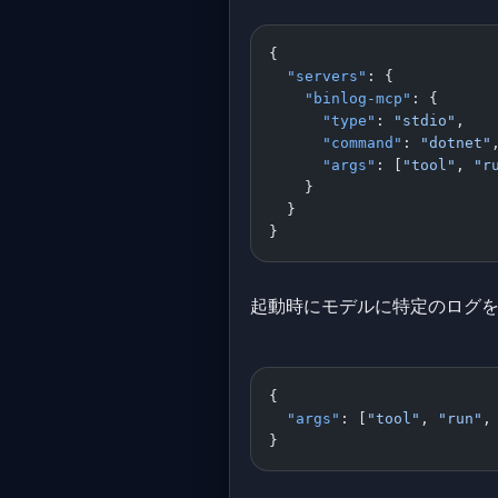
{
  "servers"
: {
    "binlog-mcp"
: {
      "type"
: 
"stdio"
,
      "command"
: 
"dotnet"
      "args"
: [
"tool"
, 
"r
    }
  }
}
起動時にモデルに特定のログ
{
  "args"
: [
"tool"
, 
"run"
,
}