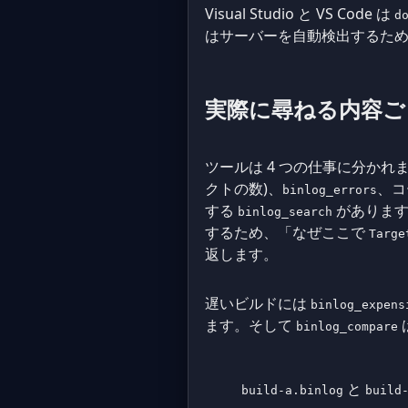
Visual Studio と VS Code は
d
はサーバーを自動検出するため、
実際に尋ねる内容ご
ツールは 4 つの仕事に分か
クトの数)、
、コ
binlog_errors
する
がありま
binlog_search
するため、「なぜここで
Targe
返します。
遅いビルドには
binlog_expens
ます。そして
binlog_compare
と
build-a.binlog
build