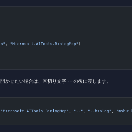
,
un"
, 
"Microsoft.AITools.BinlogMcp"
]
を開かせたい場合は、区切り文字
の後に渡します。
--
 
"Microsoft.AITools.BinlogMcp"
, 
"--"
, 
"--binlog"
, 
"msbui