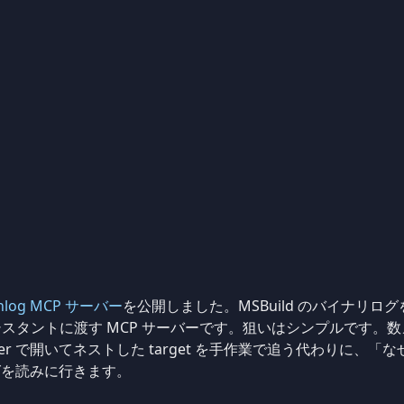
inlog MCP サーバー
を公開しました。MSBuild のバイナリ
I アシスタントに渡す MCP サーバーです。狙いはシンプルです。
 Log Viewer で開いてネストした target を手作業で追う代わり
グを読みに行きます。