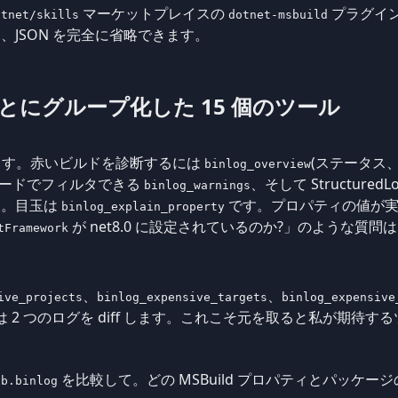
マーケットプレイスの
プラグイ
otnet/skills
dotnet-msbuild
JSON を完全に省略できます。
とにグループ化した 15 個のツール
れます。赤いビルドを診断するには
(ステータス
binlog_overview
ードでフィルタできる
、そして Structure
binlog_warnings
す。目玉は
です。プロパティの値が実
binlog_explain_property
が net8.0 に設定されているのか?」のような質
tFramework
、
、
ive_projects
binlog_expensive_targets
binlog_expensive
は 2 つのログを diff します。これこそ元を取ると私が期待す
を比較して。どの MSBuild プロパティとパッケー
-b.binlog