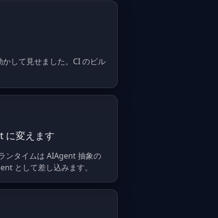
 の中で無人で動かして見せました。CI のビル
gent に変えます
CLI のランタイムは AIAgent 抽象の
gent として差し込みます。