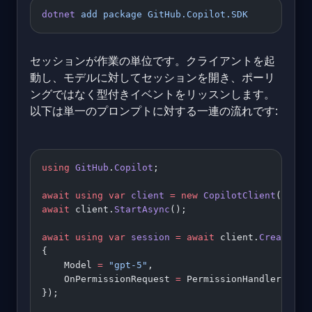
dotnet
 add
 package
 GitHub.Copilot.SDK
セッションが作業の単位です。クライアントを起
動し、モデルに対してセッションを開き、ポーリ
ングではなく型付きイベントをリッスンします。
以下は単一のプロンプトに対する一連の流れです:
using
 GitHub
.
Copilot
;
await
 using
 var
 client
 =
 new
 CopilotClient
();
await
 client.
StartAsync
();
await
 using
 var
 session
 =
 await
 client.
CreateSes
{
    Model 
=
 "gpt-5"
,
    OnPermissionRequest 
=
 PermissionHandler.Appr
});