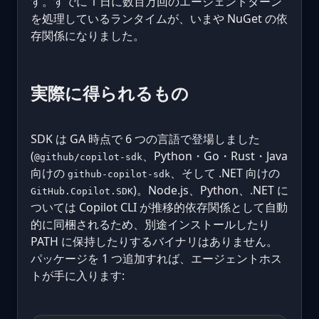
す。すでに 1 日に数百万回のエージェントターン
を処理しているランタイムが、いまや NuGet の依
存関係になりました。
実際に得られるもの
SDK は GA 時点で 6 つの言語で登場しました
(
、Python・Go・Rust・Java
@github/copilot-sdk
向けの
、そして .NET 向けの
github-copilot-sdk
)。Node.js、Python、.NET に
GitHub.Copilot.SDK
ついては Copilot CLI が推移的依存関係として自動
的に同梱されるため、別途インストールしたり
PATH に保持したりするバイナリはありません。
パッケージを 1 つ追加すれば、エージェントホス
トが手に入ります: