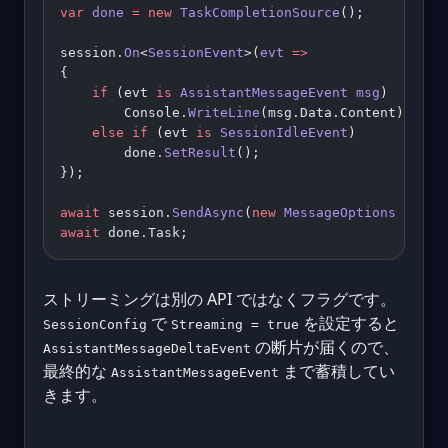
var
 done
 =
 new
 TaskCompletionSource
();
session.
On
<
SessionEvent
>(
evt
 =>
{
    if
 (evt 
is
 AssistantMessageEvent
 msg
)
        Console.
WriteLine
(msg.Data.Content);
    else
 if
 (evt 
is
 SessionIdleEvent
)
        done.
SetResult
();
});
await
 session.
SendAsync
(
new
 MessageOptions
 { Pro
await
 done.Task;
ストリーミングは別の API ではなくフラグです。
で
を設定すると
SessionConfig
Streaming = true
の断片が届くので、
AssistantMessageDeltaEvent
最終的な
まで蓄積してい
AssistantMessageEvent
きます。