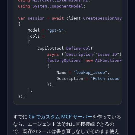
using
 Microsoft
.
Extensions
.
AI
;
using
 System
.
ComponentModel
;
var
 session
 =
 await
 client.
CreateSessionAsync
(
ne
{
    Model 
=
 "gpt-5"
,
    Tools 
=
    [
        CopilotTool.
DefineTool
(
            async
 ([
Description
("
Issue
 ID
")] 
str
            factoryOptions
: 
new
 AIFunctionFactor
            {
                Name 
=
 "lookup_issue"
,
                Description 
=
 "Fetch issue detai
            }),
    ],
});
すでに
C# でカスタム MCP サーバー
を作っている
なら、エージェントはそれに直接接続できるの
で、既存のツールは書き直しなしでそのまま使え