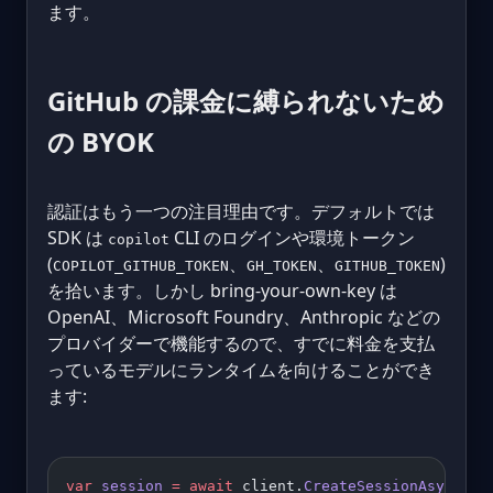
ます。
GitHub の課金に縛られないため
の BYOK
認証はもう一つの注目理由です。デフォルトでは
SDK は
CLI のログインや環境トークン
copilot
(
、
、
)
COPILOT_GITHUB_TOKEN
GH_TOKEN
GITHUB_TOKEN
を拾います。しかし bring-your-own-key は
OpenAI、Microsoft Foundry、Anthropic などの
プロバイダーで機能するので、すでに料金を支払
っているモデルにランタイムを向けることができ
ます:
var
 session
 =
 await
 client.
CreateSessionAsync
(
ne