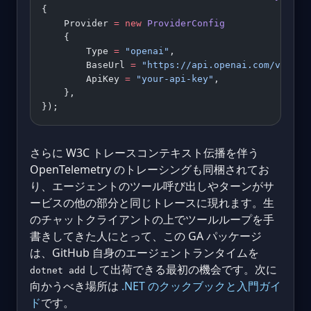
{
    Provider 
=
 new
 ProviderConfig
    {
        Type 
=
 "openai"
,
        BaseUrl 
=
 "https://api.openai.com/v1"
,
        ApiKey 
=
 "your-api-key"
,
    },
});
さらに W3C トレースコンテキスト伝播を伴う
OpenTelemetry のトレーシングも同梱されてお
り、エージェントのツール呼び出しやターンがサ
ービスの他の部分と同じトレースに現れます。生
のチャットクライアントの上でツールループを手
書きしてきた人にとって、この GA パッケージ
は、GitHub 自身のエージェントランタイムを
して出荷できる最初の機会です。次に
dotnet add
向かうべき場所は
.NET のクックブックと入門ガイ
ド
です。