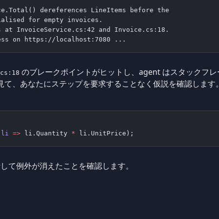
ce.Total() dereferences LineItems before the
ialised for empty invoices.
s at InvoiceService.cs:42 and Invoice.cs:18.
ess on https://localhost:7080 ...
のブレークポイントがヒットし、agent はスタックフ
cs:18
見て、あなたにステップを要求することなく仮説を確認します。
(
li
 =>
 li.Quantity 
*
 li.UnitPrice);
行して例外が消えたことを確認します。