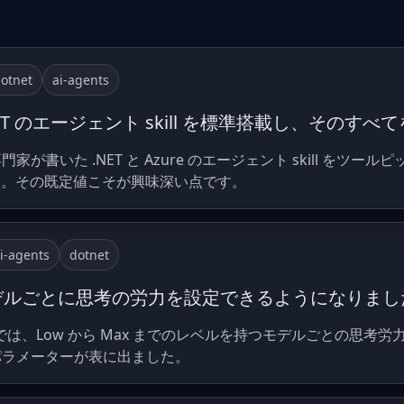
otnet
ai-agents
.8 は .NET のエージェント skill を標準搭載し、そ
.8 は、専門家が書いた .NET と Azure のエージェント skill をツール
す。その既定値こそが興味深い点です。
i-agents
dotnet
18.9 でモデルごとに思考の労力を設定できるようになりま
Insiders 2 では、Low から Max までのレベルを持つモデルご
じパラメーターが表に出ました。