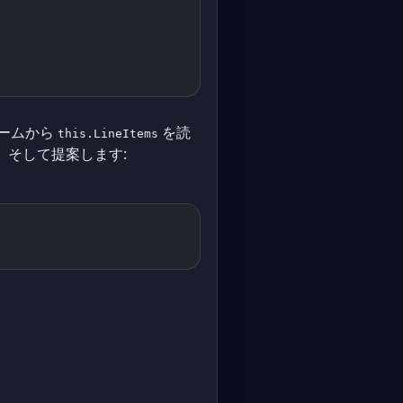
レームから
を読
this.LineItems
そして提案します: