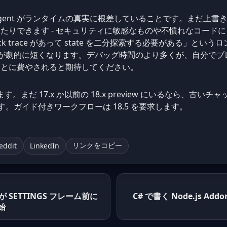
gent がランタイムの真実に根差していることです。まだ上書
たりできます - セキュリティに敏感なものや不慣れなコード
tack trace があって state を二分探索する必要がある」
ループが劇的に短くなります。デバッグ時間のより多くが、自分で
ることに費やされると期待してください。
ります。まだ 17.x か以前の 18.x preview にいるなら、古いチャ
のです。ガイド付きワークフローは 18.5 を要求します。
eddit
LinkedIn
リンクをコピー
rel が SETTINGS フレーム前に
C# で書く Node.js Addon
始