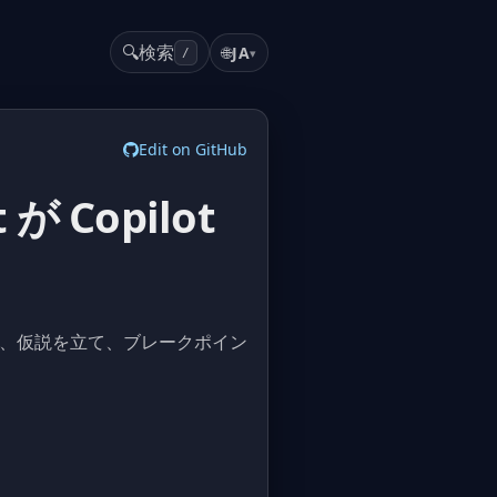
🔍
検索
🌐
JA
▾
/
Edit on GitHub
t が Copilot
フローを出荷し、仮説を立て、ブレークポイン