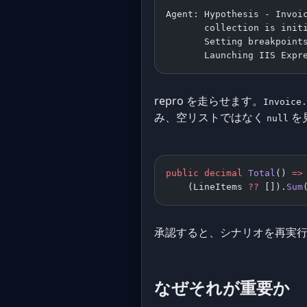
Agent: Hypothesis - Invoi
       collection is init
       Setting breakpoint
       Launching IIS Expr
repro を走らせます。
Invoice.
み、空リストではなく
を
null
public
 decimal
 Total
() 
=>
    (LineItems 
??
 []).
Sum
承認すると、シナリオを再実
なぜそれが重要か