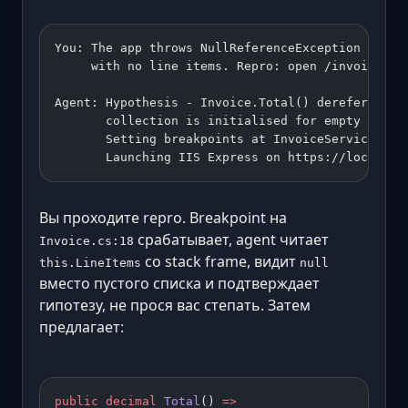
You: The app throws NullReferenceException when 
     with no line items. Repro: open /invoices/n
Agent: Hypothesis - Invoice.Total() dereferences
       collection is initialised for empty invoi
       Setting breakpoints at InvoiceService.cs:
       Launching IIS Express on https://localhos
Вы проходите repro. Breakpoint на
срабатывает, agent читает
Invoice.cs:18
со stack frame, видит
this.LineItems
null
вместо пустого списка и подтверждает
гипотезу, не прося вас степать. Затем
предлагает:
public
 decimal
 Total
() 
=>