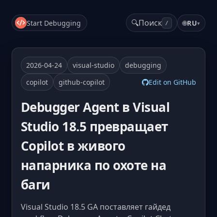
🔍
Поиск
Start Debugging
🌐
RU
▾
/
2026-04-24
visual-studio
debugging
copilot
github-copilot
Edit on GitHub
Debugger Agent в Visual
Studio 18.5 превращает
Copilot в живого
напарника по охоте на
баги
Visual Studio 18.5 GA поставляет гайдед