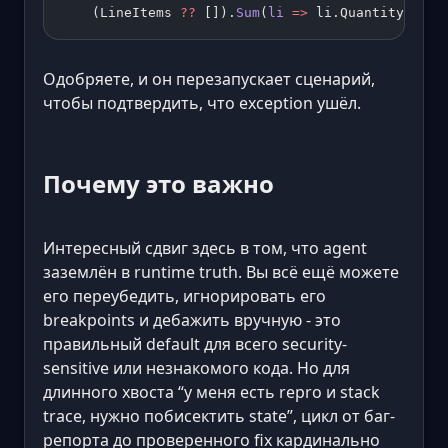
    (LineItems 
??
 []).
Sum
(
li
 =>
 li.Quantity 
*
 li
Одобряете, и он перезапускает сценарий,
чтобы подтвердить, что exception ушёл.
Почему это важно
Интересный сдвиг здесь в том, что agent
заземлён в runtime truth. Вы всё ещё можете
его переубедить, игнорировать его
breakpoints и дебажить вручную - это
правильный default для всего security-
sensitive или незнакомого кода. Но для
длинного хвоста “у меня есть repro и stack
trace, нужно побисектить state”, цикл от баг-
репорта до проверенного fix кардинально