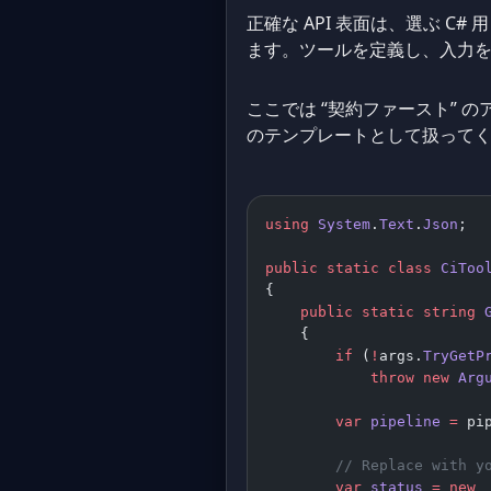
正確な API 表面は、選ぶ C
ます。ツールを定義し、入力
ここでは “契約ファースト” の
のテンプレートとして扱って
using
 System
.
Text
.
Json
;
public
 static
 class
 CiToo
{
    public
 static
 string
 
    {
        if
 (
!
args.
TryGetP
            throw
 new
 Arg
        var
 pipeline
 =
 pi
        // Replace with y
        var
 status
 =
 new