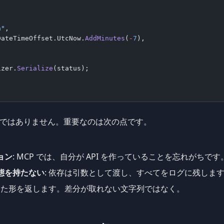
n"
,
DateTimeOffset.UtcNow.
AddMinutes
(
-
7
),
izer.
Serialize
(status);
細部ではありません。重要なのは次の点です。
ョン
: MCP では、自分が API を作っていることを忘れがちで
態を持たない
: 依存は引数として渡し、すべてをログに残しま
定した形を返します。差分が取れない文字列ではなく。