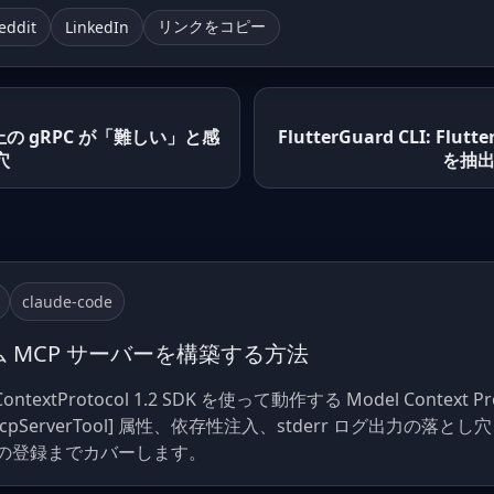
eddit
LinkedIn
リンクをコピー
テナ上の gRPC が「難しい」と感
FlutterGuard CLI: F
穴
を抽
claude-code
スタム MCP サーバーを構築する方法
elContextProtocol 1.2 SDK を使って動作する Model Conte
pServerTool] 属性、依存性注入、stderr ログ出力の落とし穴、
ode への登録までカバーします。