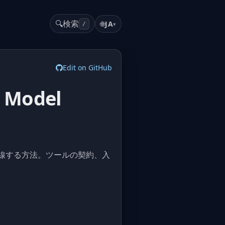
🔍
検索
🌐
JA
▾
/
Edit on GitHub
ら Model
 サーバーを配線する方法。ツールの契約、入