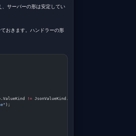
はいえ、サーバーの形は安定してい
。
を載せておきます。ハンドラーの形
p.ValueKind 
!=
 JsonValueKind.String)
ne"
);