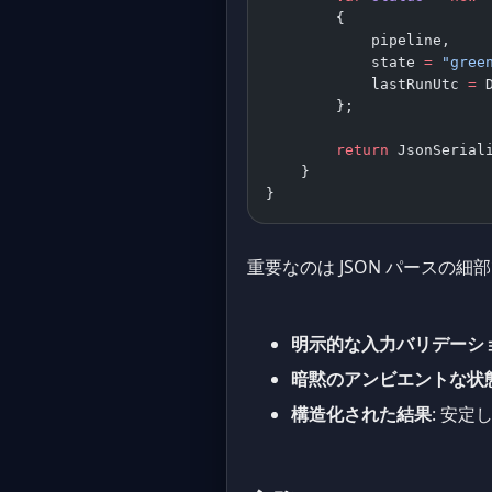
        {
            pipeline,
            state 
=
 "gree
            lastRunUtc 
=
 
        };
        return
 JsonSerial
    }
}
重要なのは JSON パースの
明示的な入力バリデーシ
暗黙のアンビエントな状
構造化された結果
: 安