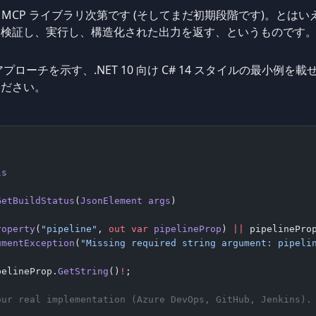
# 用 MCP ライブラリ次第です (そしてまだ初期段階です)。と
を検証し、実行し、構造化された出力を返す、というものです
アプローチを示す、.NET 10 向け C# 14 スタイルの最小例
ください。
ls
GetBuildStatus
(
JsonElement
 args
)
roperty
(
"pipeline"
, 
out
 var
 pipelineProp
) 
||
 pipelinePro
umentException
(
"Missing required string argument: pipeli
pelineProp.
GetString
()
!
;
our real implementation (Azure DevOps, GitHub, Jenkins).