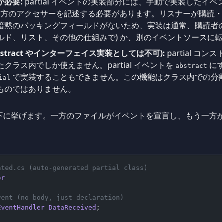
が必要:
partial イベントの実装部分には、手動で実装したイ
方のアクセサーを記述する必要があります。リスナーが購読・
暗黙のバッキングフィールドがないため、実装は通常、購読者の
ルド、リスト、その他の仕組みで) か、別のイベントソースに
(abstract やインターフェイス実装としては不可):
partial コン
クラス内でしか使えません。partial イベントを
に
abstract
で実装することもできません。この機能はクラス内での分
ial
ものではありません。
を以下に挙げます。一方のファイルがイベントを宣言し、もう一方がカス
ated.cs (auto-generated partial class)
or
vent (no body, just declaration)
EventHandler
 DataReceived
;