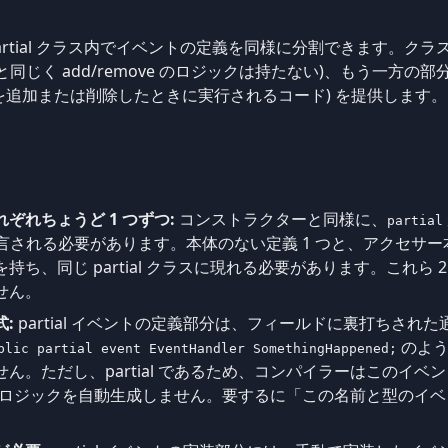
artial クラス内でイベントの定義を同様に分割できます。ク
じく add/remove のロジックは持たない)、もう一方の部分が 
を追加または削除したときに実行されるコード) を提供します。
ぞれちょうど 1 つずつ:
コンストラクターと同様に、
partial
宣言される必要があります。本体のない定義 1 つと、アクセサー
、同じ partial クラスに現れる必要があります。これら 2 つ
せん。
:
partial イベントの定義部分は、フィールドに裏打ちされ
のよう
blic partial event EventHandler SomethingHappened;
ん。ただし、partial であるため、コンパイラーはこのイ
move ロジックを自動生成しません。要するに「この名前と型の