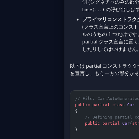
側 (シグネチャのみの部
の呼び出しは
base(...)
プライマリコンストラクタ
(クラス宣言上のコンストラ
ルのうちの 1 つだけで
partial クラス宣言
したりしてはいけません
以下は partial コンス
を宣言し、もう一方の部分が
// File: Car.AutoGenerate
public
 partial
 class
 Car
{
    // Defining partial c
    public
 partial
 Car
(
st
}