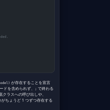
eded.
が存在することを宣言
model)
コードを含められず、
で終わる
;
基底クラスへの呼び出しや、
ちょうど 1 つずつ存在する