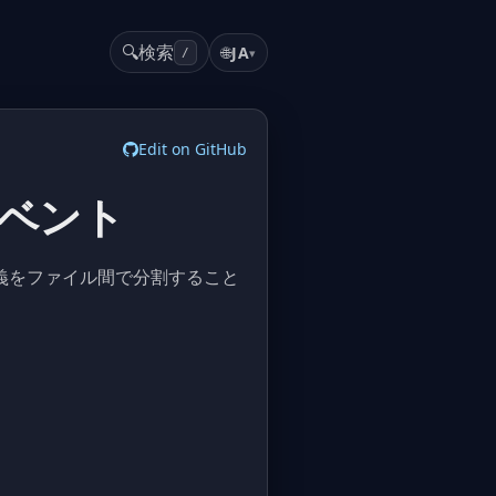
🔍
検索
🌐
JA
▾
/
Edit on GitHub
とイベント
、定義をファイル間で分割すること