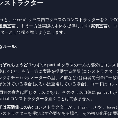
al コンストラクター
うと、
クラス内でクラスのコンストラクターを 2 つ
partial
定義宣言
)、もう一方は実際の本体を提供します (
実装宣言
)。
クターとして振る舞うようにします。
主なルール:
ぞれちょうど 1 つずつ:
partial クラスの一方の部分にコン
わる) と、もう一方に実装を提供する箇所 (コンストラクター
グネチャ (パラメーターの型、名前など) は両者で完全に一
が欠けている場合 (あるいは重複している場合)、コードはコン
両方の宣言は同じクラスにあり、そのクラス自体に
が
partial
に partial コンストラクターを置くことはできません。
子は実装側にのみ:
コンストラクターが
や
: this(...)
: base(
ンストラクターを呼び出す必要がある場合、その初期化子は
実