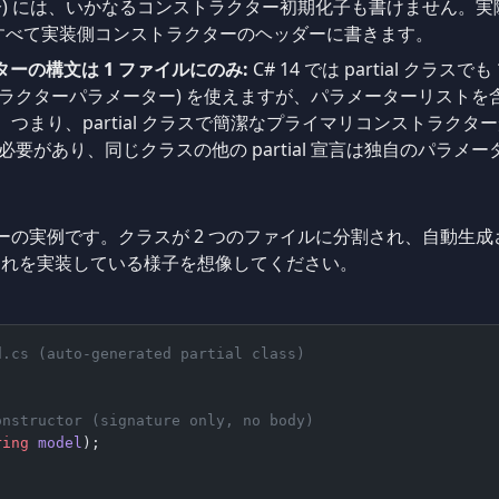
分) には、いかなるコンストラクター初期化子も書けません。実
すべて実装側コンストラクターのヘッダーに書きます。
ーの構文は 1 ファイルにのみ:
C# 14 では partial クラスでも
クターパラメーター) を使えますが、パラメーターリストを含められ
す。つまり、partial クラスで簡潔なプライマリコンストラク
に置く必要があり、同じクラスの他の partial 宣言は独自のパ
。
トラクターの実例です。クラスが 2 つのファイルに分割され、自動
それを実装している様子を想像してください。
d.cs (auto-generated partial class)
onstructor (signature only, no body)
ring
 model
);