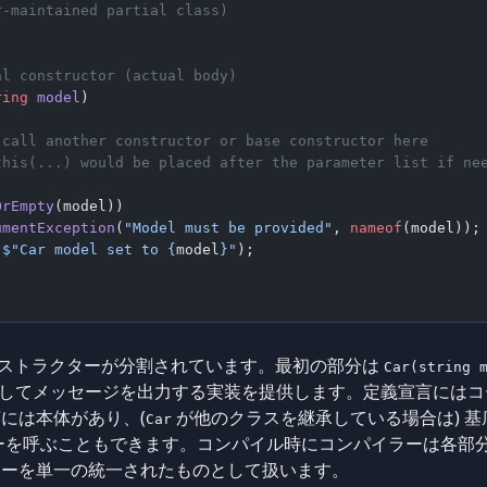
r-maintained partial class)
al constructor (actual body)
ring
 model
)
 call another constructor or base constructor here
this(...) would be placed after the parameter list if ne
OrEmpty
(model))
umentException
(
"Model must be provided"
, 
nameof
(model));
(
$"Car model set to 
{
model
}
"
);
ストラクターが分割されています。最初の部分は
Car(string 
証してメッセージを出力する実装を提供します。定義宣言には
には本体があり、(
が他のクラスを継承している場合は) 
Car
を呼ぶこともできます。コンパイル時にコンパイラーは各部分が
ターを単一の統一されたものとして扱います。