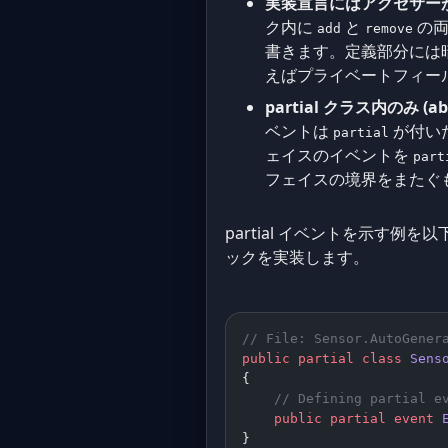
実装宣言にはアクセサー
ク内に
と
の両
add
remove
書きます。定義部分には
えばプライベートフィー
partial クラス内のみ 
ベントは
が付いた
partial
ェイスのイベントを
part
フェイスの境界をまたぐ
partial イベントを示す例
ックを実装します。
// File: Sensor.AutoGener
public
 partial
 class
 Sens
{
    // Defining partial e
    public
 partial
 event
 
}