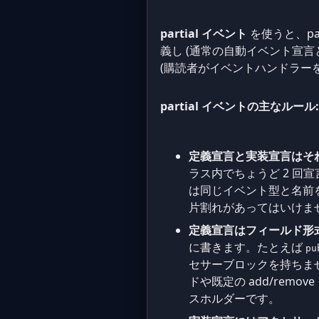
partial イベント
を使うと、p
義し (通常の自動イベント宣言と同
(購読者がイベントハンドラー
partial イベントの主なルール:
定義宣言と実装宣言はそれ
ラス内でちょうど 2 回
は同じイベント型と名前を持ち
片割れがあってはいけま
定義宣言はフィールド形式
に書きます。たとえば
pu
セサーブロックを持ちませ
ドや既定の add/re
スホルダーです。