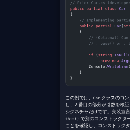
// File: Car.cs (develope
public
 partial
 class
 Car
{
    // Implementing parti
    public
 partial
 Car
(
st
    {
        // (Optional) Can
        // : base() or : 
        if
 (
string
.
IsNull
            throw
 new
 Arg
        Console.
WriteLine
    }
}
この例では、
クラスのコン
Car
し、2 番目の部分が引数を検
シグネチャだけです。実装宣言
で別のコンストラクター
this()
ことを確認し、コンストラク