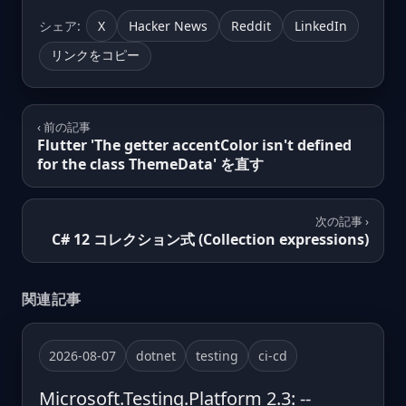
シェア:
X
Hacker News
Reddit
LinkedIn
リンクをコピー
‹ 前の記事
Flutter 'The getter accentColor isn't defined
for the class ThemeData' を直す
次の記事 ›
C# 12 コレクション式 (Collection expressions)
関連記事
2026-08-07
dotnet
testing
ci-cd
Microsoft.Testing.Platform 2.3: --