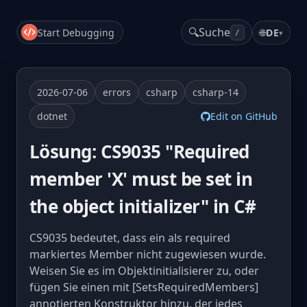
🔍
Suche
Start Debugging
🌐
DE
▾
/
2026-07-06
errors
csharp
csharp-14
dotnet
Edit on GitHub
Lösung: CS9035 "Required
member 'X' must be set in
the object initializer" in C#
CS9035 bedeutet, dass ein als required
markiertes Member nicht zugewiesen wurde.
Weisen Sie es im Objektinitialisierer zu, oder
fügen Sie einen mit [SetsRequiredMembers]
annotierten Konstruktor hinzu, der jedes