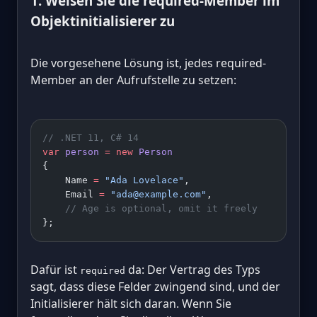
1. Weisen Sie die required-Member im
Objektinitialisierer zu
Die vorgesehene Lösung ist, jedes required-
Member an der Aufrufstelle zu setzen:
// .NET 11, C# 14
var
 person
 =
 new
 Person
{
    Name 
=
 "Ada Lovelace"
,
    Email 
=
 "ada@example.com"
,
    // Age is optional, omit it freely
};
Dafür ist
da: Der Vertrag des Typs
required
sagt, dass diese Felder zwingend sind, und der
Initialisierer hält sich daran. Wenn Sie