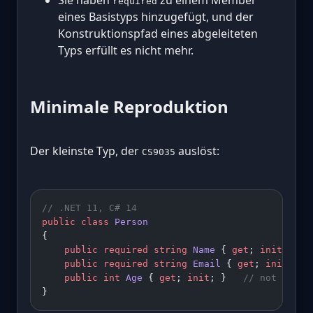
required
eines Basistyps hinzugefügt, und der
Konstruktionspfad eines abgeleiteten
Typs erfüllt es nicht mehr.
Minimale Reproduktion
Der kleinste Typ, der
auslöst:
CS9035
// .NET 11, C# 14
public
 class
 Person
{
    public
 required
 string
 Name
 { 
get
; 
init
; }
    public
 required
 string
 Email
 { 
get
; 
init
; }
    public
 int
 Age
 { 
get
; 
init
; }   
// not requi
}