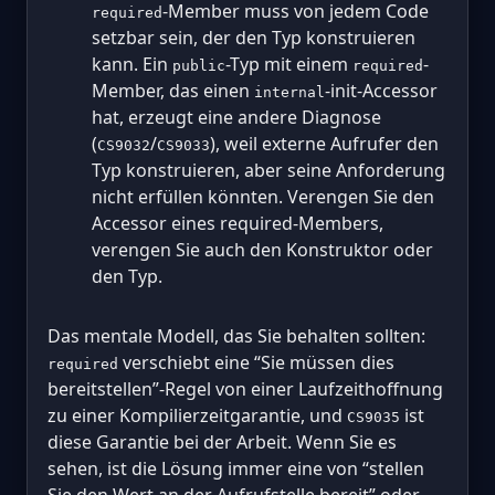
-Member muss von jedem Code
required
setzbar sein, der den Typ konstruieren
kann. Ein
-Typ mit einem
-
public
required
Member, das einen
-init-Accessor
internal
hat, erzeugt eine andere Diagnose
(
/
), weil externe Aufrufer den
CS9032
CS9033
Typ konstruieren, aber seine Anforderung
nicht erfüllen könnten. Verengen Sie den
Accessor eines required-Members,
verengen Sie auch den Konstruktor oder
den Typ.
Das mentale Modell, das Sie behalten sollten:
verschiebt eine “Sie müssen dies
required
bereitstellen”-Regel von einer Laufzeithoffnung
zu einer Kompilierzeitgarantie, und
ist
CS9035
diese Garantie bei der Arbeit. Wenn Sie es
sehen, ist die Lösung immer eine von “stellen
Sie den Wert an der Aufrufstelle bereit” oder