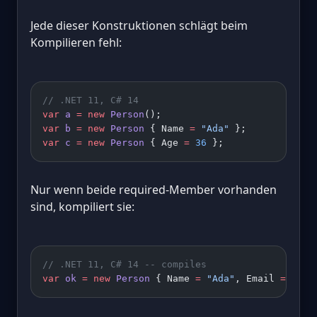
Jede dieser Konstruktionen schlägt beim
Kompilieren fehl:
// .NET 11, C# 14
var
 a
 =
 new
 Person
();                        
// 
var
 b
 =
 new
 Person
 { Name 
=
 "Ada"
 };         
// 
var
 c
 =
 new
 Person
 { Age 
=
 36
 };             
// 
Nur wenn beide required-Member vorhanden
sind, kompiliert sie:
// .NET 11, C# 14 -- compiles
var
 ok
 =
 new
 Person
 { Name 
=
 "Ada"
, Email 
=
 "ada