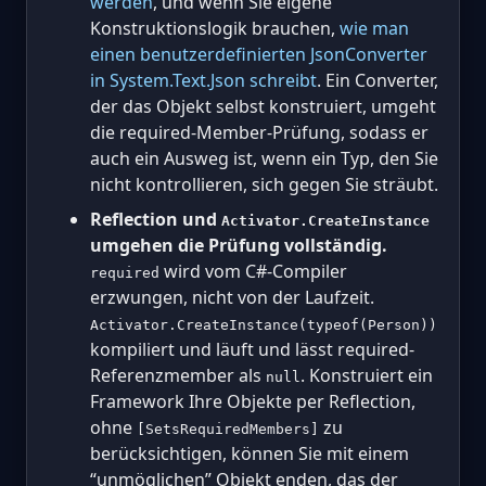
werden
, und wenn Sie eigene
Konstruktionslogik brauchen,
wie man
einen benutzerdefinierten JsonConverter
in System.Text.Json schreibt
. Ein Converter,
der das Objekt selbst konstruiert, umgeht
die required-Member-Prüfung, sodass er
auch ein Ausweg ist, wenn ein Typ, den Sie
nicht kontrollieren, sich gegen Sie sträubt.
Reflection und
Activator.CreateInstance
umgehen die Prüfung vollständig.
wird vom C#-Compiler
required
erzwungen, nicht von der Laufzeit.
Activator.CreateInstance(typeof(Person))
kompiliert und läuft und lässt required-
Referenzmember als
. Konstruiert ein
null
Framework Ihre Objekte per Reflection,
ohne
zu
[SetsRequiredMembers]
berücksichtigen, können Sie mit einem
“unmöglichen” Objekt enden, das der