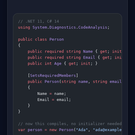
// .NET 11, C# 14
using
 System
.
Diagnostics
.
CodeAnalysis
;
public
 class
 Person
{
    public
 required
 string
 Name
 { 
get
; 
init
; }
    public
 required
 string
 Email
 { 
get
; 
init
; }
    public
 int
 Age
 { 
get
; 
init
; }
    [
SetsRequiredMembers
]
    public
 Person
(
string
 name
, 
string
 email
)
    {
        Name 
=
 name;
        Email 
=
 email;
    }
}
// now this compiles, no initializer needed
var
 person
 =
 new
 Person
(
"Ada"
, 
"ada@example.com"