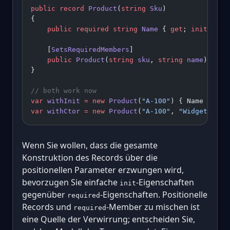
public
 record
 Product
(
string
 Sku
)
{
    public
 required
 string
 Name
 { 
get
; 
init
; }
    [
SetsRequiredMembers
]
    public
 Product
(
string
 sku
, 
string
 name
) : 
th
}
// both work now
var
 withInit
 =
 new
 Product
(
"A-100"
) { Name 
=
 "Wi
var
 withCtor
 =
 new
 Product
(
"A-100"
, 
"Widget"
);
Wenn Sie wollen, dass die gesamte
Konstruktion des Records über die
positionellen Parameter erzwungen wird,
bevorzugen Sie einfache
-Eigenschaften
init
gegenüber
-Eigenschaften. Positionelle
required
Records und
-Member zu mischen ist
required
eine Quelle der Verwirrung; entscheiden Sie,