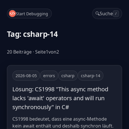
🔍
Suche
Start Debugging
/
Tag: csharp-14
20 Beiträge · Seite1von2
2026-08-05
errors
csharp
csharp-14
Lösung: CS1998 "This async method
lacks 'await' operators and will run
synchronously" in C#
CS1998 bedeutet, dass eine async-Methode
kein await enthält und deshalb synchron läuft.