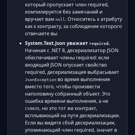
который пропускает член required,
компилируется без замечаний и
вручает вам
. Относитесь к атрибуту
null
как к контракту, за соблюдение которого
отвечаете вы.
System.Text.Json уважает
.
required
Начиная с .NET 8, десериализатор JSON
обеспечивает члены required: если
входящий JSON опускает свойство
required, десериализация выбрасывает
во время выполнения
JsonException
вместо того, чтобы произвести
наполовину собранный объект. Это
ошибка времени выполнения, а не
, но это тот же контракт,
CS9035
всплывающий на пути десериализации.
Если вы видите сбой десериализации,
упоминающий член required, значит в