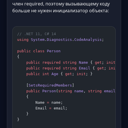
член required, поэтому вызывающему коду
больше не нужен инициализатор объекта:
// .NET 11, C# 14
using
 System
.
Diagnostics
.
CodeAnalysis
;
public
 class
 Person
{
    public
 required
 string
 Name
 { 
get
; 
init
; }
    public
 required
 string
 Email
 { 
get
; 
init
; }
    public
 int
 Age
 { 
get
; 
init
; }
    [
SetsRequiredMembers
]
    public
 Person
(
string
 name
, 
string
 email
)
    {
        Name 
=
 name;
        Email 
=
 email;
    }
}