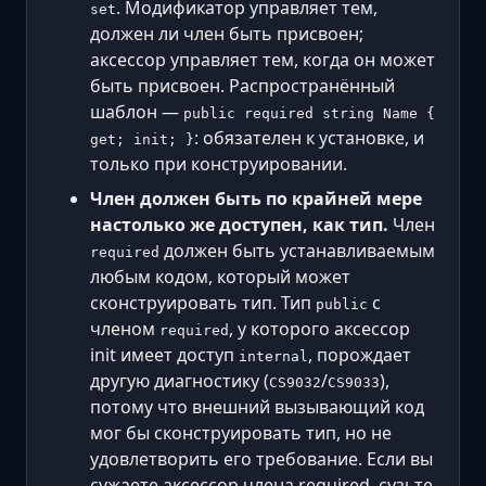
. Модификатор управляет тем,
set
должен ли член быть присвоен;
аксессор управляет тем, когда он может
быть присвоен. Распространённый
шаблон —
public required string Name {
: обязателен к установке, и
get; init; }
только при конструировании.
Член должен быть по крайней мере
настолько же доступен, как тип.
Член
должен быть устанавливаемым
required
любым кодом, который может
сконструировать тип. Тип
с
public
членом
, у которого аксессор
required
init имеет доступ
, порождает
internal
другую диагностику (
/
),
CS9032
CS9033
потому что внешний вызывающий код
мог бы сконструировать тип, но не
удовлетворить его требование. Если вы
сужаете аксессор члена required, сузьте