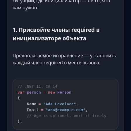
ситуации, где инициализатор — не то, что
вам нужно.
1. Присвойте члены required в
инициализаторе объекта
Предполагаемое исправление — установить
каждый член required в месте вызова:
// .NET 11, C# 14
var
 person
 =
 new
 Person
{
    Name 
=
 "Ada Lovelace"
,
    Email 
=
 "ada@example.com"
,
    // Age is optional, omit it freely
};