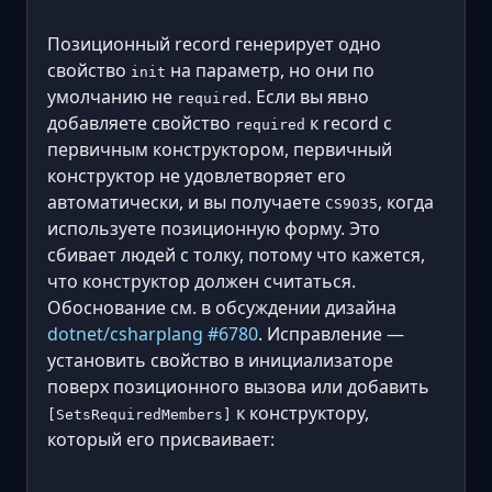
Позиционный record генерирует одно
свойство
на параметр, но они по
init
умолчанию не
. Если вы явно
required
добавляете свойство
к record с
required
первичным конструктором, первичный
конструктор не удовлетворяет его
автоматически, и вы получаете
, когда
CS9035
используете позиционную форму. Это
сбивает людей с толку, потому что кажется,
что конструктор должен считаться.
Обоснование см. в обсуждении дизайна
dotnet/csharplang #6780
. Исправление —
установить свойство в инициализаторе
поверх позиционного вызова или добавить
к конструктору,
[SetsRequiredMembers]
который его присваивает: