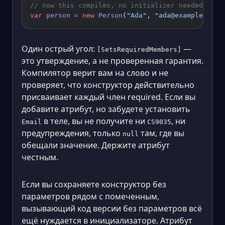
// now this compiles, no initializer needed
var
 person
 =
 new
 Person
(
"Ada"
, 
"ada@example.com"
Один острый угол:
—
[SetsRequiredMembers]
это утверждение, а не проверенная гарантия.
Компилятор верит вам на слово и не
проверяет, что конструктор действительно
присваивает каждый член required. Если вы
добавите атрибут, но забудете установить
в теле, вы не получите ни
, ни
Email
CS9035
предупреждения, только
там, где вы
null
обещали значение. Держите атрибут
честным.
Если вы сохраняете конструктор без
параметров рядом с помеченным,
вызывающий код версии без параметров всё
ещё нуждается в инициализаторе. Атрибут