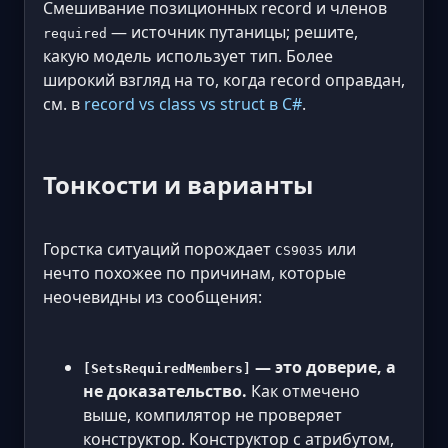
Смешивание позиционных record и членов
— источник путаницы; решите,
required
какую модель использует тип. Более
широкий взгляд на то, когда record оправдан,
см. в
record vs class vs struct в C#
.
Тонкости и варианты
Горстка ситуаций порождает
или
CS9035
нечто похожее по причинам, которые
неочевидны из сообщения:
— это доверие, а
[SetsRequiredMembers]
не доказательство.
Как отмечено
выше, компилятор не проверяет
конструктор. Конструктор с атрибутом,