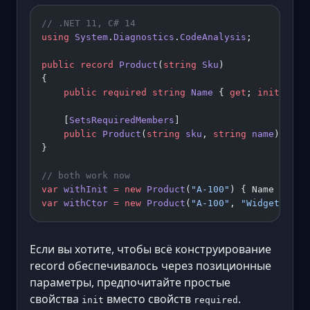
// .NET 11, C# 14
using
 System
.
Diagnostics
.
CodeAnalysis
;
public
 record
 Product
(
string
 Sku
)
{
    public
 required
 string
 Name
 { 
get
; 
init
; }
    [
SetsRequiredMembers
]
    public
 Product
(
string
 sku
, 
string
 name
) : 
th
}
// both work now
var
 withInit
 =
 new
 Product
(
"A-100"
) { Name 
=
 "Wi
var
 withCtor
 =
 new
 Product
(
"A-100"
, 
"Widget"
);
Если вы хотите, чтобы всё конструирование
record обеспечивалось через позиционные
параметры, предпочитайте простые
свойства
вместо свойств
.
init
required