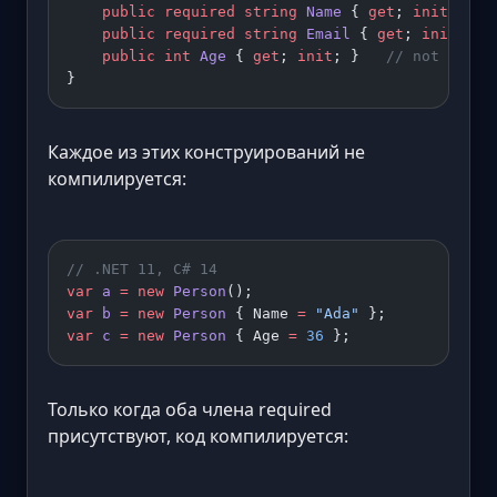
    public
 required
 string
 Name
 { 
get
; 
init
; }
    public
 required
 string
 Email
 { 
get
; 
init
; }
    public
 int
 Age
 { 
get
; 
init
; }   
// not requi
}
Каждое из этих конструирований не
компилируется:
// .NET 11, C# 14
var
 a
 =
 new
 Person
();                        
// 
var
 b
 =
 new
 Person
 { Name 
=
 "Ada"
 };         
// 
var
 c
 =
 new
 Person
 { Age 
=
 36
 };             
// 
Только когда оба члена required
присутствуют, код компилируется: