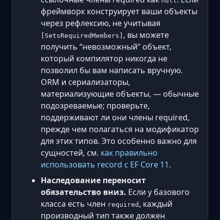
null
фреймворк конструирует ваши объекты
через рефлексию, не учитывая
, вы можете
[SetsRequiredMembers]
получить “невозможный” объект,
который компилятор никогда не
позволил бы вам написать вручную.
ORM и сериализаторы,
материализующие объекты, — обычные
подозреваемые; проверьте,
поддерживают ли они члены required,
прежде чем полагаться на модификатор
для этих типов. Это особенно важно для
сущностей, см.
как правильно
использовать record с EF Core 11
.
Наследование переносит
обязательство вниз.
Если у базового
класса есть член
, каждый
required
производный тип также должен