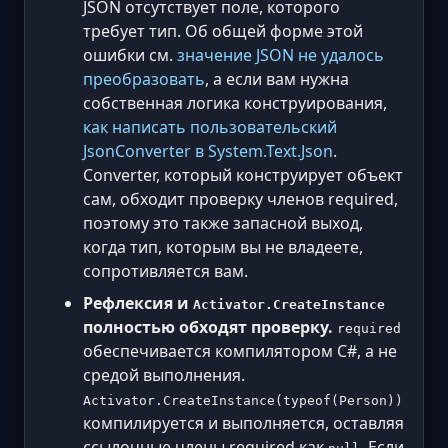
JSON отсутствует поле, которого
требует тип. Об общей форме этой
ошибки см.
значение JSON не удалось
преобразовать
, а если вам нужна
собственная логика конструирования,
как написать пользовательский
JsonConverter в System.Text.Json
.
Converter, который конструирует объект
сам, обходит проверку членов required,
поэтому это также запасной выход,
когда тип, которым вы не владеете,
сопротивляется вам.
Рефлексия и
Activator.CreateInstance
полностью обходят проверку.
required
обеспечивается компилятором C#, а не
средой выполнения.
Activator.CreateInstance(typeof(Person))
компилируется и выполняется, оставляя
ссылочные члены required как
. Если