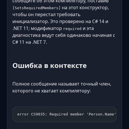
сообщите об этом компилятору, поставив
на этот конструктор,
[SetsRequiredMembers]
чтобы он перестал требовать
инициализатор. Это проверено на C# 14 и
.NET 11; модификатор
и эта
required
диагностика ведут себя одинаково начиная с
C# 11 на .NET 7.
Ошибка в контексте
Полное сообщение называет точный член,
которого не хватает компилятору:
error CS9035: Required member 'Person.Name' must