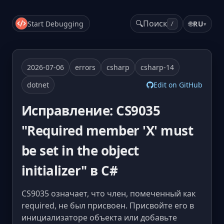
🔍
Поиск
Start Debugging
🌐
RU
▾
/
2026-07-06
errors
csharp
csharp-14
dotnet
Edit on GitHub
Исправление: CS9035
"Required member 'X' must
be set in the object
initializer" в C#
CS9035 означает, что член, помеченный как
required, не был присвоен. Присвойте его в
инициализаторе объекта или добавьте