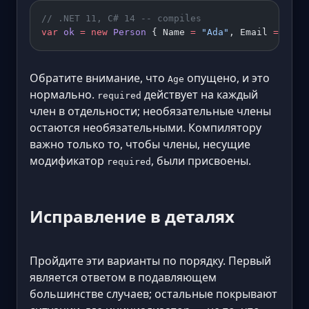
// .NET 11, C# 14 -- compiles
var
 ok
 =
 new
 Person
 { Name 
=
 "Ada"
, Email 
=
 "ada
Обратите внимание, что
опущено, и это
Age
нормально.
действует на каждый
required
член в отдельности; необязательные члены
остаются необязательными. Компилятору
важно только то, чтобы члены, несущие
модификатор
, были присвоены.
required
Исправление в деталях
Пройдите эти варианты по порядку. Первый
является ответом в подавляющем
большинстве случаев; остальные покрывают