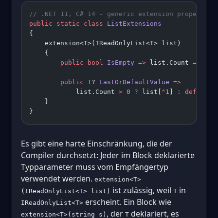
// .NET 11, C# 14 - generic extension properties
public
 static
 class
 ListExtensions
{
    extension<T>(IReadOnlyList<T> list)
    {
        public
 bool
 IsEmpty
 =>
 list.Count 
==
 0
;
        public
 T
? 
LastOrDefaultValue
 =>
            list.Count 
>
 0
 ?
 list[
^
1
] 
:
 default
;
    }
}
Es gibt eine harte Einschränkung, die der
Compiler durchsetzt: Jeder im Block deklarierte
Typparameter muss vom Empfängertyp
verwendet werden.
extension<T>
ist zulässig, weil
in
(IReadOnlyList<T> list)
T
erscheint. Ein Block wie
IReadOnlyList<T>
, der
deklariert, es
extension<T>(string s)
T