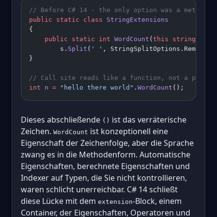
// Before C# 14 - the only option was a method
public
 static
 class
 StringExtensions
{
    public
 static
 int
 WordCount
(
this
 string
 s
) 
=
        s.
Split
(
' '
, StringSplitOptions.RemoveEm
}
// Call site reads like a function, not a proper
int
 n
 =
 "hello there world"
.
WordCount
();
Dieses abschließende
ist das verräterische
()
Zeichen.
ist konzeptionell eine
WordCount
Eigenschaft der Zeichenfolge, aber die Sprache
zwang es in die Methodenform. Automatische
Eigenschaften, berechnete Eigenschaften und
Indexer auf Typen, die Sie nicht kontrollieren,
waren schlicht unerreichbar. C# 14 schließt
diese Lücke mit dem
-Block, einem
extension
Container, der Eigenschaften, Operatoren und