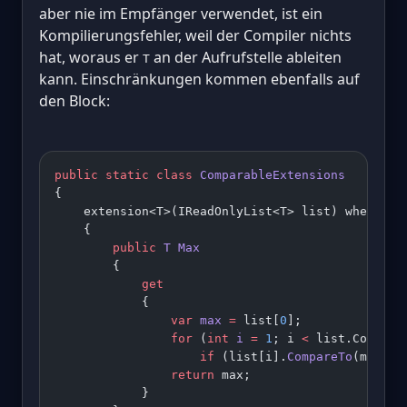
aber nie im Empfänger verwendet, ist ein
Kompilierungsfehler, weil der Compiler nichts
hat, woraus er
an der Aufrufstelle ableiten
T
kann. Einschränkungen kommen ebenfalls auf
den Block:
public
 static
 class
 ComparableExtensions
{
    extension<T>(IReadOnlyList<T> list) where T 
    {
        public
 T
 Max
        {
            get
            {
                var
 max
 =
 list[
0
];
                for
 (
int
 i
 =
 1
; i 
<
 list.Count; 
                    if
 (list[i].
CompareTo
(max) 
>
                return
 max;
            }