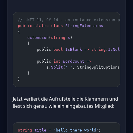
// .NET 11, C# 14 - an instance extension proper
public
 static
 class
 StringExtensions
{
    extension
(
string
 s
)
    {
        public 
bool
 IsBlank
 =>
 string
.
IsNullOrWh
        public 
int
 WordCount
 =>
            s.
Split
(
' '
, StringSplitOptions.Remo
    }
}
Jetzt verliert die Aufrufstelle die Klammern und
liest sich genau wie ein eingebautes Mitglied:
string
 title
 =
 "hello there world"
;