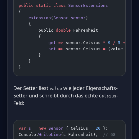
public
 static
 class
 SensorExtensions
{
    extension
(
Sensor
 sensor
)
    {
        public 
double
 Fahrenheit
        {
            get
 =>
 sensor.Celsius 
*
 9
 /
 5
 +
 32
;
            set
 =>
 sensor.Celsius 
=
 (value 
-
 32
)
        }
    }
}
Der Setter liest
wie jeder Eigenschafts-
value
Setter und schreibt durch das echte
-
Celsius
Feld:
var
 s
 =
 new
 Sensor
 { Celsius 
=
 20
 };
Console.
WriteLine
(s.Fahrenheit);  
// 68