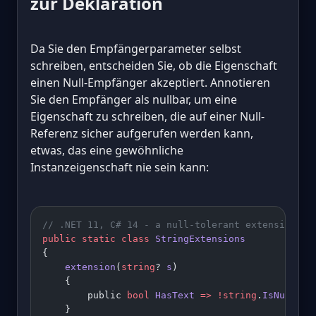
zur Deklaration
Da Sie den Empfängerparameter selbst
schreiben, entscheiden Sie, ob die Eigenschaft
einen Null-Empfänger akzeptiert. Annotieren
Sie den Empfänger als nullbar, um eine
Eigenschaft zu schreiben, die auf einer Null-
Referenz sicher aufgerufen werden kann,
etwas, das eine gewöhnliche
Instanzeigenschaft nie sein kann:
// .NET 11, C# 14 - a null-tolerant extension pr
public
 static
 class
 StringExtensions
{
    extension
(
string
? 
s
)
    {
        public 
bool
 HasText
 =>
 !
string
.
IsNullOrW
    }