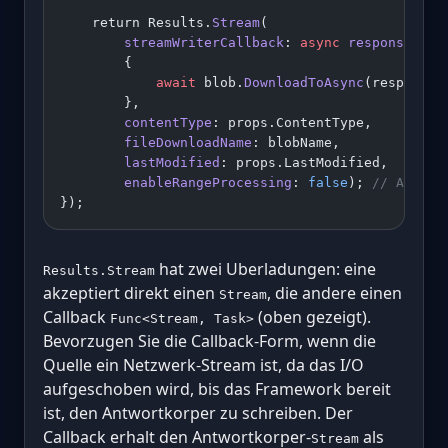
    return Results.
Stream
(
        streamWriterCallback
: 
async
 responseStre
        {
            await
 blob.
DownloadToAsync
(responseS
        },
        contentType
: props.ContentType,
        fileDownloadName
: blobName,
        lastModified
: props.LastModified,
        enableRangeProcessing
: 
false
); 
// Azure 
});
hat zwei Uberladungen: eine
Results.Stream
akzeptiert direkt einen
, die andere einen
Stream
Callback
(oben gezeigt).
Func<Stream, Task>
Bevorzugen Sie die Callback-Form, wenn die
Quelle ein Netzwerk-Stream ist, da das I/O
aufgeschoben wird, bis das Framework bereit
ist, den Antwortkorper zu schreiben. Der
Callback erhalt den Antwortkorper-
als
Stream