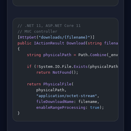
// .NET 11, ASP.NET Core 11
// MVC controller
[
HttpGet
(
"downloads/{filename}"
)]
public
 IActionResult
 Download
(
string
 filename
)
{
    string
 physicalPath
 =
 Path.
Combine
(_env.Cont
    if
 (
!
System.IO.File.
Exists
(physicalPath))
        return
 NotFound
();
    return
 PhysicalFile
(
        physicalPath,
        "application/octet-stream"
,
        fileDownloadName
: filename,
        enableRangeProcessing
: 
true
);
}