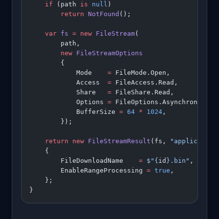
    if
 (path 
is
 null
)
        return
 NotFound
();
    var
 fs
 =
 new
 FileStream
(
        path,
        new
 FileStreamOptions
        {
            Mode    
=
 FileMode.Open,
            Access  
=
 FileAccess.Read,
            Share   
=
 FileShare.Read,
            Options 
=
 FileOptions.Asynchronous 
|
            BufferSize 
=
 64
 *
 1024
,
        });
    return
 new
 FileStreamResult
(fs, 
"application
    {
        FileDownloadName    
=
 $"
{
id
}
.bin"
,
        EnableRangeProcessing 
=
 true
,
    };
}