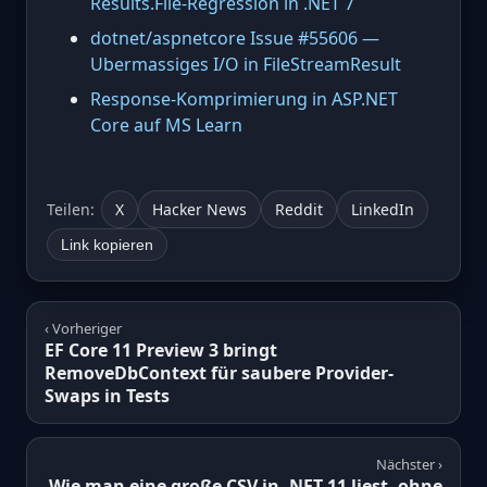
Results.File-Regression in .NET 7
dotnet/aspnetcore Issue #55606 —
Ubermassiges I/O in FileStreamResult
Response-Komprimierung in ASP.NET
Core auf MS Learn
Teilen:
X
Hacker News
Reddit
LinkedIn
Link kopieren
‹ Vorheriger
EF Core 11 Preview 3 bringt
RemoveDbContext für saubere Provider-
Swaps in Tests
Nächster ›
Wie man eine große CSV in .NET 11 liest, ohne