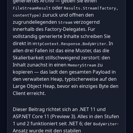
generiertes Archiv — geben Sie einen
oder
FileStreamResult
Results.Stream(factory,
zuruck und offnen den
contentType)
zugrundeliegenden
verzogernd
Stream
innerhalb des Factory-Delegates. Fur
vollstandig generierte Inhalte schreiben Sie
direkt in
. In
HttpContext.Response.BodyWriter
allen drei Fallen ist das eine Muster, das die
Skalierbarkeit stillschweigend zerstort: den
Inhalt zunachst in einen
zu
MemoryStream
kopieren — das ladt den gesamten Payload in
den verwalteten Heap, typischerweise auf den
Large Object Heap, bevor ein einziges Byte den
Client erreicht.
Dieser Beitrag richtet sich an .NET 11 und
ASP.NET Core 11 (Preview 3). Alles in den Stufen
1 und 2 funktioniert seit .NET 6; der
-
BodyWriter
Ansatz wurde mit den stabilen