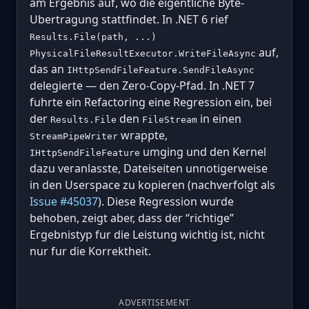
am Ergebnis auf, wo die eigentliche Byte-
Ubertragung stattfindet. In .NET 6 rief
Results.File(path, ...)
auf,
PhysicalFileResultExecutor.WriteFileAsync
das an
IHttpSendFileFeature.SendFileAsync
delegierte — den Zero-Copy-Pfad. In .NET 7
fuhrte ein Refactoring eine Regression ein, bei
der
den
in einen
Results.File
FileStream
wrappte,
StreamPipeWriter
umging und den Kernel
IHttpSendFileFeature
dazu veranlasste, Dateiseiten unnotigerweise
in den Userspace zu kopieren (nachverfolgt als
Issue #45037
). Diese Regression wurde
behoben, zeigt aber, dass der “richtige”
Ergebnistyp fur die Leistung wichtig ist, nicht
nur fur die Korrektheit.
ADVERTISEMENT