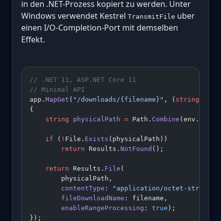
in den .NET-Prozess kopiert zu werden. Unter
Windows verwendet Kestrel
uber
TransmitFile
einen I/O-Completion-Port mit demselben
Effekt.
// .NET 11, ASP.NET Core 11
// Minimal API
app.
MapGet
(
"/downloads/{filename}"
, (
string
 file
{
    string
 physicalPath
 =
 Path.
Combine
(env.Conte
    if
 (
!
File.
Exists
(physicalPath))
        return
 Results.
NotFound
();
    return
 Results.
File
(
        physicalPath,
        contentType
: 
"application/octet-stream"
,
        fileDownloadName
: filename,
        enableRangeProcessing
: 
true
);
});