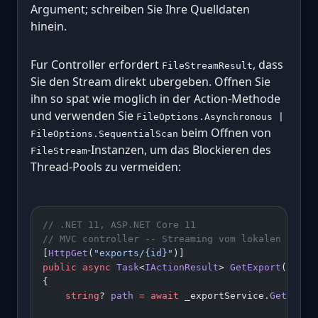
Argument; schreiben Sie Ihre Quelldaten
hinein.
Fur Controller erfordert
, dass
FileStreamResult
Sie den Stream direkt ubergeben. Offnen Sie
ihn so spat wie moglich in der Action-Methode
und verwenden Sie
FileOptions.Asynchronous |
beim Offnen von
FileOptions.SequentialScan
-Instanzen, um das Blockieren des
FileStream
Thread-Pools zu vermeiden:
// .NET 11, ASP.NET Core 11
// MVC controller -- Streaming vom lokalen Datei
[
HttpGet
(
"exports/{id}"
)]
public
 async
 Task
<
IActionResult
> 
GetExport
(
Guid
 
{
    string
? 
path
 =
 await
 _exportService.
GetPathA