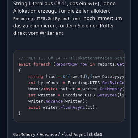
String-Literal aus C# 11, das ein
ohne
byte[]
Allokation erzeugt. Fur die Zeilen allokiert
noch immer; um
Encoding.UTF8.GetBytes(line)
das zu eliminieren, fordern Sie einen Puffer
direkt vom Writer an:
// .NET 11, C# 14 -- allokationsfreies Schreiben
await
 foreach
 (
ReportRow
 row
 in
 reports.
GetRowsA
{
    string
 line 
=
 $"
{
row
.
Id
}
,
{
row
.
Date
:
yyyy
-
MM
-
d
    int
 byteCount 
=
 Encoding.UTF8.
GetByteCount
(l
    Memory
<byte>
 buffer 
=
 writer.
GetMemory
(byteC
    int
 written 
=
 Encoding.UTF8.
GetBytes
(line, b
    writer.
Advance
(written);
    await
 writer.
FlushAsync
(ct);
}
/
/
ist das
GetMemory
Advance
FlushAsync