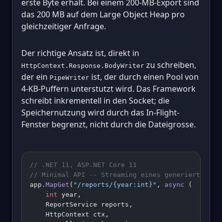
erste Byte erhalt. Bei einem 200-MB-Export sind
das 200 MB auf dem Large Object Heap pro
gleichzeitiger Anfrage.
Der richtige Ansatz ist, direkt in
zu schreiben,
HttpContext.Response.BodyWriter
der ein
ist, der durch einen Pool von
PipeWriter
4-KB-Puffern unterstutzt wird. Das Framework
schreibt inkrementell in den Socket; die
Speichernutzung wird durch das In-Flight-
Fenster begrenzt, nicht durch die Dateigrosse.
// .NET 11, ASP.NET Core 11
// Minimal API -- Streaming eines generierten CS
app.
MapGet
(
"/reports/{year:int}"
, 
async
 (
    int
 year,
    ReportService reports,
    HttpContext ctx,