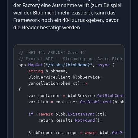
der Factory eine Ausnahme wirft (zum Beispiel
weil der Blob nicht mehr existiert), kann das
Framework noch ein 404 zuruckgeben, bevor
die Header bestatigt werden.
// .NET 11, ASP.NET Core 11
// Minimal API -- Streaming aus Azure Blob Stora
app.
MapGet
(
"/blobs/{blobName}"
, 
async
 (
    string
 blobName,
    BlobServiceClient blobService,
    CancellationToken ct) =
>
{
    var container 
=
 blobService.
GetBlobContainer
    var blob 
=
 container.
GetBlobClient
(blobName)
    if
 (
!await
 blob.
ExistsAsync
(ct))
        return Results.
NotFound
();
    BlobProperties props 
=
 await
 blob.
GetPropert