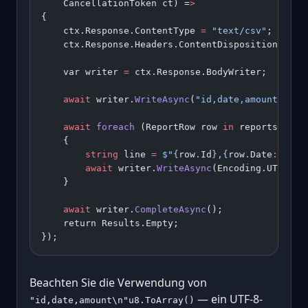
    CancellationToken ct) =
>
{
    ctx.Response.ContentType 
=
 "text/csv"
;
    ctx.Response.Headers.ContentDisposition 
=
 $"
    var writer 
=
 ctx.Response.BodyWriter;
    await
 writer.
WriteAsync
(
"id,date,amount
\n
"
u8
    await
 foreach
 (ReportRow row 
in
 reports.
GetR
    {
        string
 line 
=
 $"
{
row
.
Id
}
,
{
row
.
Date
:
yyyy
-
        await
 writer.
WriteAsync
(Encoding.UTF8.
Ge
    }
    await
 writer.
CompleteAsync
();
    return Results.Empty;
});
Beachten Sie die Verwendung von
— ein UTF-8-
"id,date,amount\n"u8.ToArray()