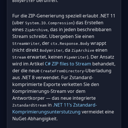
beruhren.
BodyWriter
Fur die ZIP-Generierung speziell erlaubt .NET 11
(uber
) das Erstellen
System.IO.Compression
eines
, das in jeden beschreibbaren
ZipArchive
Stream schreibt. Ubergeben Sie einen
, der
wrappt
StreamWriter
ctx.Response.Body
(nicht direkt
, da
einen
BodyWriter
ZipArchive
erwartet, keinen
). Der Ansatz
Stream
PipeWriter
wird im Artikel
C# ZIP files to Stream
behandelt,
der die neue
-Uberladung
CreateFromDirectory
aus .NET 8 verwendet. Fur Zstandard-
komprimierte Exporte verketten Sie den
Komprimierungs-Stream vor dem
Antwortkorper — das neue integrierte
in
.NET 11’s Zstandard-
ZstandardStream
Komprimierungsunterstutzung
vermeidet eine
NuGet-Abhangigkeit.