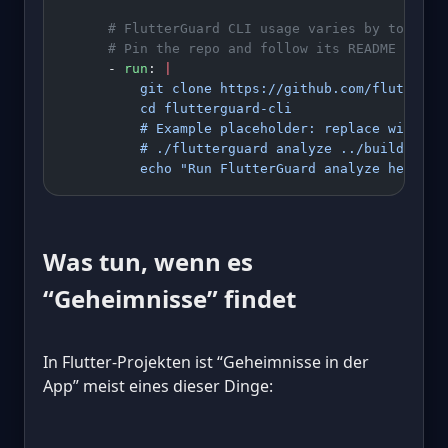
      # FlutterGuard CLI usage varies by tool ve
      # Pin the repo and follow its README for t
      - 
run
: 
|
          git clone https://github.com/fluttergu
          cd flutterguard-cli
          # Example placeholder: replace with th
          # ./flutterguard analyze ../build/app/
          echo "Run FlutterGuard analyze here"
Was tun, wenn es
“Geheimnisse” findet
In Flutter-Projekten ist “Geheimnisse in der
App” meist eines dieser Dinge: