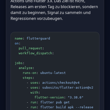
Actions und Flutter 3.x. Das Ziel ist nicht,
Releases am ersten Tag zu blockieren, sondern
damit zu beginnen, Signal zu sammeln und
Regressionen vorzubeugen.
name
: 
flutterguard
on
:
  pull_request
:
  workflow_dispatch
:
jobs
:
  analyze
:
    runs-on
: 
ubuntu-latest
    steps
:
      - 
uses
: 
actions/checkout@v4
      - 
uses
: 
subosito/flutter-action@v2
        with
:
          flutter-version
: 
"3.38.6"
      - 
run
: 
flutter pub get
      - 
run
: 
flutter build apk --release