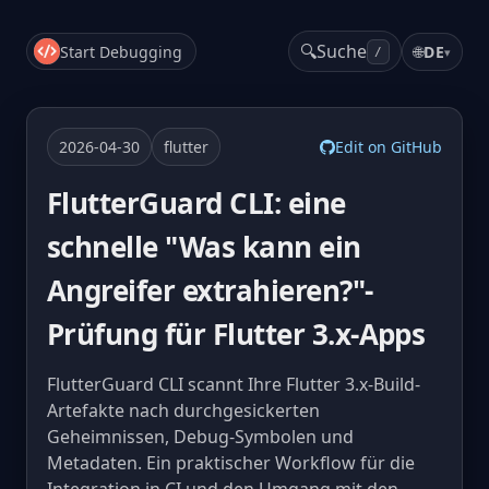
🔍
Suche
Start Debugging
🌐
DE
▾
/
2026-04-30
flutter
Edit on GitHub
FlutterGuard CLI: eine
schnelle "Was kann ein
Angreifer extrahieren?"-
Prüfung für Flutter 3.x-Apps
FlutterGuard CLI scannt Ihre Flutter 3.x-Build-
Artefakte nach durchgesickerten
Geheimnissen, Debug-Symbolen und
Metadaten. Ein praktischer Workflow für die