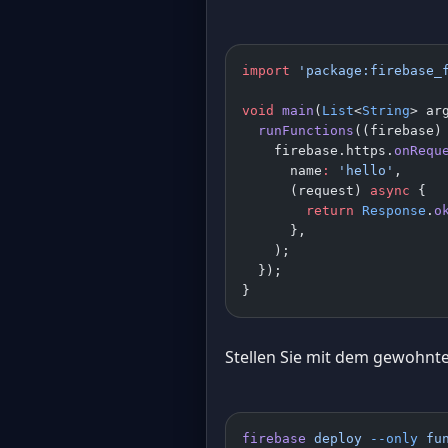
import
 'package:firebase_
void
 main
(
List
<
String
> ar
  runFunctions
((firebase)
    firebase.https.
onRequ
      name
:
 'hello'
,
      (request) 
async
 {
        return
 Response
.
o
      },
    );
  });
}
Stellen Sie mit dem gewohnten
firebase
 deploy
 --only
 fu