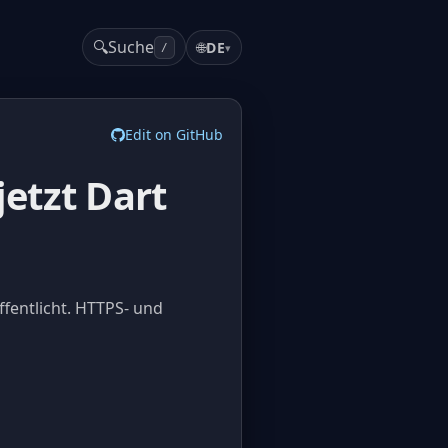
🔍
Suche
🌐
DE
▾
/
Edit on GitHub
jetzt Dart
fentlicht. HTTPS- und