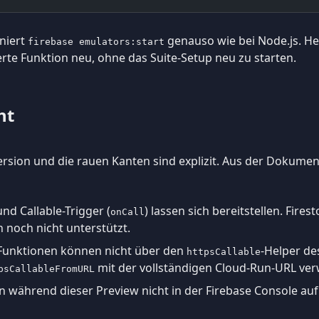
oniert
genauso wie bei Node.js. H
firebase emulators:start
erte Funktion neu, ohne das Suite-Setup neu zu starten.
ht
ersion und die rauen Kanten sind explizit. Aus der Dokumen
und Callable-Trigger (
) lassen sich bereitstellen. Fires
onCall
 noch nicht unterstützt.
e-Funktionen können nicht über den
-Helper de
httpsCallable
mit der vollständigen Cloud-Run-URL ve
psCallableFromURL
 während dieser Preview nicht in der Firebase Console auf.