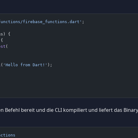
functions/firebase_functions.dart'
;
gs) {
 {
est
(
k
(
'Hello from Dart!'
);
 Befehl bereit und die CLI kompiliert und liefert das Binary 
nctions