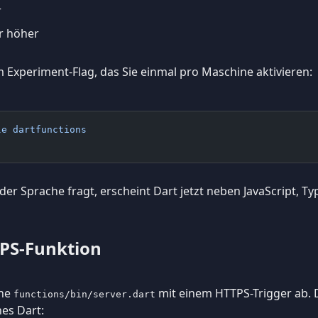
r
er höher
m Experiment-Flag, das Sie einmal pro Maschine aktivieren:
le
 dartfunctions
der Sprache fragt, erscheint Dart jetzt neben JavaScript, T
PS-Funktion
ine
mit einem HTTPS-Trigger ab. D
functions/bin/server.dart
hes Dart: