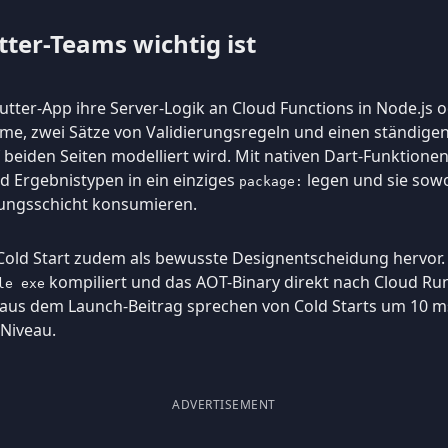
ter-Teams wichtig ist
lutter-App ihre Server-Logik an Cloud Functions in Node.js
eme, zwei Sätze von Validierungsregeln und einen ständig
eiden Seiten modelliert wird. Mit nativen Dart-Funktionen 
d Ergebnistypen in ein einziges
legen und sie sowo
package:
ngsschicht konsumieren.
old Start zudem als bewusste Designentscheidung hervor. D
kompiliert und das AOT-Binary direkt nach Cloud Run
le exe
aus dem Launch-Beitrag sprechen von Cold Starts um 10 ms
-Niveau.
ADVERTISEMENT