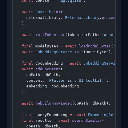
  const
 dbPath 
=
 'rag.sqlite'
;
  await
 RustLib
.
init
(
    externalLibrary
:
 ExternalLibrary
.
process
(iKn
  );
  await
 initTokenizer
(tokenizerPath
:
 'assets/tok
  final
 modelBytes 
=
 await
 loadModelBytes
(
'asset
  await
 EmbeddingService
.
init
(modelBytes);
  final
 docEmbedding 
=
 await
 EmbeddingService
.
em
  await
 addDocument
(
    dbPath
:
 dbPath,
    content
:
 'Flutter is a UI toolkit.'
,
    embedding
:
 docEmbedding,
  );
  await
 rebuildHnswIndex
(dbPath
:
 dbPath);
  final
 queryEmbedding 
=
 await
 EmbeddingService
.
  final
 results 
=
 await
 searchSimilar
(
    dbPath
:
 dbPath,