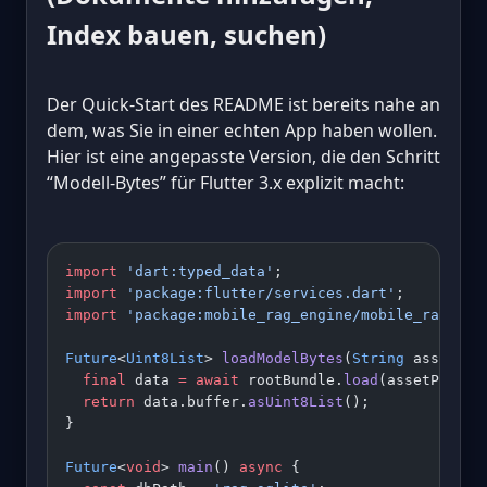
Index bauen, suchen)
Der Quick-Start des README ist bereits nahe an
dem, was Sie in einer echten App haben wollen.
Hier ist eine angepasste Version, die den Schritt
“Modell-Bytes” für Flutter 3.x explizit macht:
import
 'dart:typed_data'
;
import
 'package:flutter/services.dart'
;
import
 'package:mobile_rag_engine/mobile_rag_eng
Future
<
Uint8List
> 
loadModelBytes
(
String
 assetPat
  final
 data 
=
 await
 rootBundle.
load
(assetPath);
  return
 data.buffer.
asUint8List
();
}
Future
<
void
> 
main
() 
async
 {