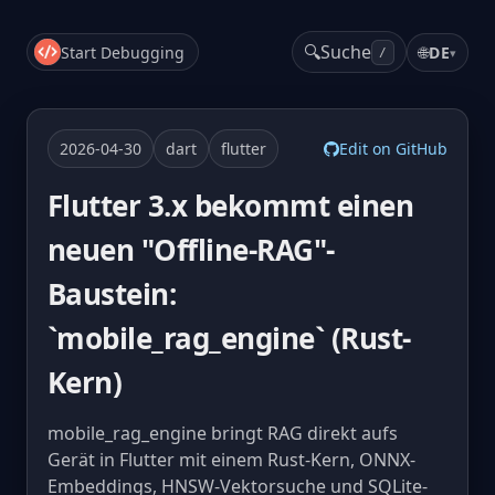
🔍
Suche
Start Debugging
🌐
DE
▾
/
2026-04-30
dart
flutter
Edit on GitHub
Flutter 3.x bekommt einen
neuen "Offline-RAG"-
Baustein:
`mobile_rag_engine` (Rust-
Kern)
mobile_rag_engine bringt RAG direkt aufs
Gerät in Flutter mit einem Rust-Kern, ONNX-
Embeddings, HNSW-Vektorsuche und SQLite-