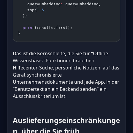
    queryEmbedding
:
 queryEmbedding,
    topK
:
 5
,
  );
  print
(results.first);
}
Das ist die Kernschleife, die Sie für “Offline-
Wissensbasis”-Funktionen brauchen:
Hilfecenter-Suche, persönliche Notizen, auf das
Gerät synchronisierte
Unternehmensdokumente und jede App, in der
“Benutzertext an ein Backend senden” ein
Ausschlusskriterium ist.
Auslieferungseinschränkunge
n, über die Sie früh