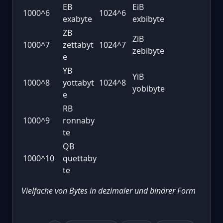
EB
EiB
1000^6
1024^6
exabyte
exbibyte
ZB
ZiB
1000^7
zettabyt
1024^7
zebibyte
e
YB
YiB
1000^8
yottabyt
1024^8
yobibyte
e
RB
1000^9
ronnaby
te
QB
1000^10
quettaby
te
Vielfache von Bytes in dezimaler und binärer Form