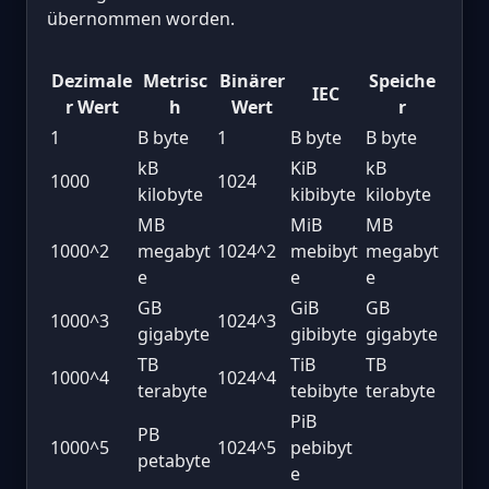
übernommen worden.
Dezimale
Metrisc
Binärer
Speiche
IEC
r Wert
h
Wert
r
1
B byte
1
B byte
B byte
kB
KiB
kB
1000
1024
kilobyte
kibibyte
kilobyte
MB
MiB
MB
1000^2
megabyt
1024^2
mebibyt
megabyt
e
e
e
GB
GiB
GB
1000^3
1024^3
gigabyte
gibibyte
gigabyte
TB
TiB
TB
1000^4
1024^4
terabyte
tebibyte
terabyte
PiB
PB
1000^5
1024^5
pebibyt
petabyte
e