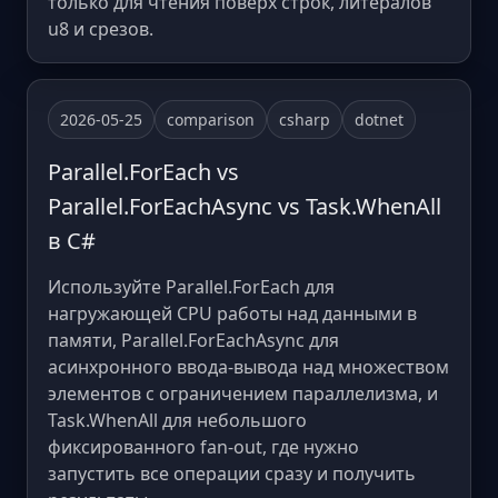
только для чтения поверх строк, литералов
u8 и срезов.
2026-05-25
comparison
csharp
dotnet
Parallel.ForEach vs
Parallel.ForEachAsync vs Task.WhenAll
в C#
Используйте Parallel.ForEach для
нагружающей CPU работы над данными в
памяти, Parallel.ForEachAsync для
асинхронного ввода-вывода над множеством
элементов с ограничением параллелизма, и
Task.WhenAll для небольшого
фиксированного fan-out, где нужно
запустить все операции сразу и получить