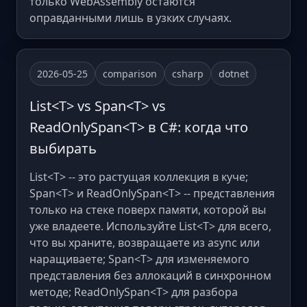
только WebAssembly остаются
оправданными лишь в узких случаях.
2026-05-25
comparison
csharp
dotnet
List<T> vs Span<T> vs
ReadOnlySpan<T> в C#: когда что
выбирать
List<T> -- это растущая коллекция в куче;
Span<T> и ReadOnlySpan<T> -- представления
только на стеке поверх памяти, которой вы
уже владеете. Используйте List<T> для всего,
что вы храните, возвращаете из async или
наращиваете; Span<T> для изменяемого
представления без аллокаций в синхронном
методе; ReadOnlySpan<T> для разбора