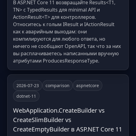
В ASP.NET Core 11 возвращайте Results<T1,
TN> с TypedResults для minimal API и
ActionResult<T> для контроллеров.
Относитесь к голым IResult и IActionResult
как к аварийным выходам: они
компилируются для любого ответа, но
ничего не сообщают OpenAPI, так что за них
вы расплачиваетесь написанными вручную
атрибутами ProducesResponseType.
2026-07-23
comparison
aspnetcore
dotnet-11
WebApplication.CreateBuilder vs
CreateSlimBuilder vs
CreateEmptyBuilder в ASP.NET Core 11