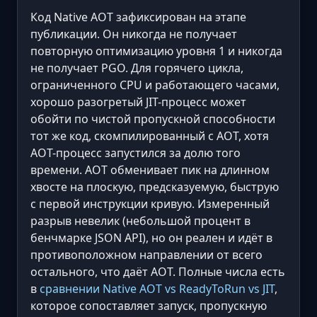
Код Native AOT зафиксирован на этапе
публикации. Он никогда не получает
повторную оптимизацию уровня 1 и никогда
не получает PGO. Для горячего цикла,
ограниченного CPU и работающего часами,
хорошо разогретый JIT-процесс может
обойти по чистой пропускной способности
тот же код, скомпилированный с AOT, хотя
AOT-процесс запустился за долю того
времени. AOT обменивает пик на длинном
хвосте на плоскую, предсказуемую, быструю
с первой инструкции кривую. Измеренный
разрыв невелик (небольшой процент в
бенчмарке JSON API), но он реален и идёт в
противоположном направлении от всего
остального, что даёт AOT. Полные числа есть
в
сравнении Native AOT vs ReadyToRun vs JIT
,
которое сопоставляет запуск, пропускную