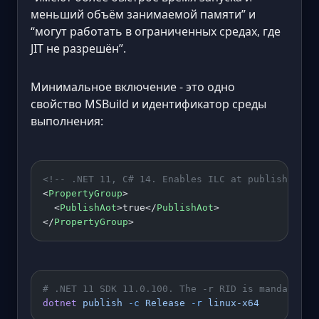
меньший объём занимаемой памяти” и
“могут работать в ограниченных средах, где
JIT не разрешён”.
Минимальное включение - это одно
свойство MSBuild и идентификатор среды
выполнения:
<!-- .NET 11, C# 14. Enables ILC at publish and 
<
PropertyGroup
>
  <
PublishAot
>true</
PublishAot
>
</
PropertyGroup
>
# .NET 11 SDK 11.0.100. The -r RID is mandatory:
dotnet
 publish
 -c
 Release
 -r
 linux-x64