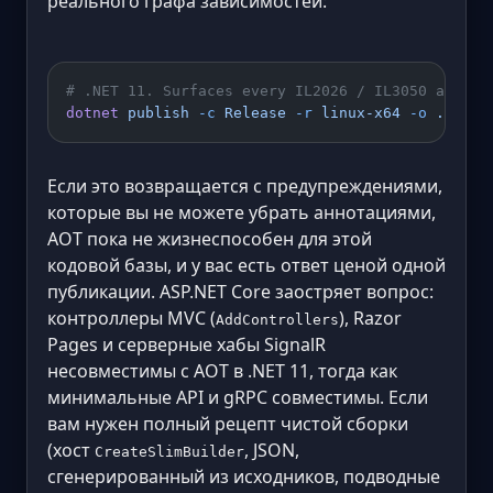
реального графа зависимостей:
# .NET 11. Surfaces every IL2026 / IL3050 across
dotnet
 publish
 -c
 Release
 -r
 linux-x64
 -o
 ./publ
Если это возвращается с предупреждениями,
которые вы не можете убрать аннотациями,
AOT пока не жизнеспособен для этой
кодовой базы, и у вас есть ответ ценой одной
публикации. ASP.NET Core заостряет вопрос:
контроллеры MVC (
), Razor
AddControllers
Pages и серверные хабы SignalR
несовместимы с AOT в .NET 11, тогда как
минимальные API и gRPC совместимы. Если
вам нужен полный рецепт чистой сборки
(хост
, JSON,
CreateSlimBuilder
сгенерированный из исходников, подводные