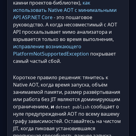
камни проектов-библиотек),
как
использовать Native AOT с минимальными
API ASP.NET Core
- это пошаговое
руководство. А когда несовместимый с AOT
API проскальзывает мимо анализатора и
взрывается только во время выполнения,
исправление возникающего
PlatformNotSupportedException
покрывает
самый частый сбой.
Короткое правило решения: тянитесь к
Native AOT, когда время запуска, объём
занимаемой памяти, размер развёртывания
или работа без JIT являются доминирующим
ограничением,
и
сообщает о
dotnet publish
нуле предупреждений AOT по всему вашему
графу зависимостей. Оставайтесь на чистом
JIT, когда пиковая установившаяся
пропускная способность важнее запуска,