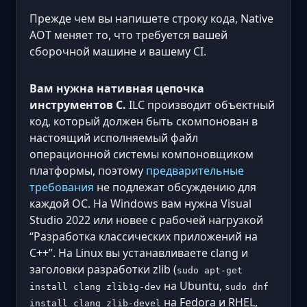
Прежде чем вы напишете строку кода, Native
AOT меняет то, что требуется вашей
сборочной машине и вашему CI.
Вам нужна нативная цепочка
инструментов C.
ILC производит объектный
код, который должен быть скомпонован в
настоящий исполняемый файл
операционной системы компоновщиком
платформы, поэтому
предварительные
требования
не подлежат обсуждению для
каждой ОС. На Windows вам нужна Visual
Studio 2022 или новее с рабочей нагрузкой
“Разработка классических приложений на
C++”. На Linux вы устанавливаете clang и
заголовки разработки zlib (
sudo apt-get
на Ubuntu,
install clang zlib1g-dev
sudo dnf
на Fedora и RHEL,
install clang zlib-devel