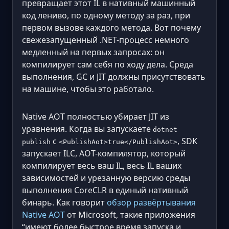
превращает этот IL в нативный машинный
код лениво, по одному методу за раз, при
первом вызове каждого метода. Вот почему
свежезапущенный .NET-процесс немного
медленный на первых запросах: он
компилирует сам себя по ходу дела. Среда
выполнения, GC и JIT должны присутствовать
на машине, чтобы это работало.
Native AOT полностью убирает JIT из
уравнения. Когда вы запускаете
dotnet
с
, SDK
publish
<PublishAot>true</PublishAot>
запускает ILC, AOT-компилятор, который
компилирует весь ваш IL, весь IL ваших
зависимостей и урезанную версию среды
выполнения CoreCLR в единый нативный
бинарь. Как говорит
обзор развёртывания
Native AOT
от Microsoft, такие приложения
“имеют более быстрое время запуска и