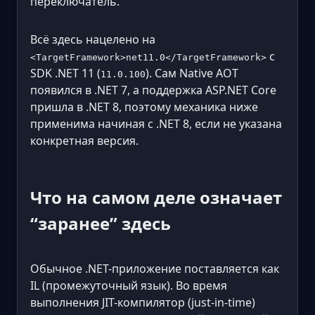
переключатель.
Всё здесь нацелено на
с
<TargetFramework>net11.0</TargetFramework>
SDK .NET 11 (
). Сам Native AOT
11.0.100
появился в .NET 7, а поддержка ASP.NET Core
пришла в .NET 8, поэтому механика ниже
применима начиная с .NET 8, если не указана
конкретная версия.
Что на самом деле означает
“заранее” здесь
Обычное .NET-приложение поставляется как
IL (промежуточный язык). Во время
выполнения JIT-компилятор (just-in-time)