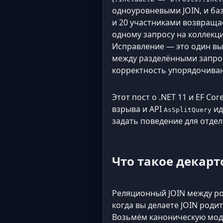
одноуровневыми JOIN, и ба
и 20 участниками возвращае
одному запросу на коллекци
Исправление — это один вы
между разделёнными запрос
корректность упорядочива
Этот пост о .NET 11 и EF Core
взрыва и API
ид
AsSplitQuery
задать поведение для отдел
Что такое декарт
Реляционный JOIN между ро
когда вы делаете JOIN роди
Возьмём каноническую мод