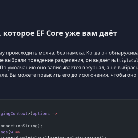
которое EF Core уже вам даёт
ому происходить молча, без намёка. Когда он обнаружи
 не выбрали поведение разделения, он выдаёт
MultipleCo
о умолчанию оно записывается в журнал, а не выбрасыв
ле. Вы можете повысить его до исключения, чтобы оно 
0
ggingContext
>(
options
 =>
connectionString);
ings
(
w
 =>