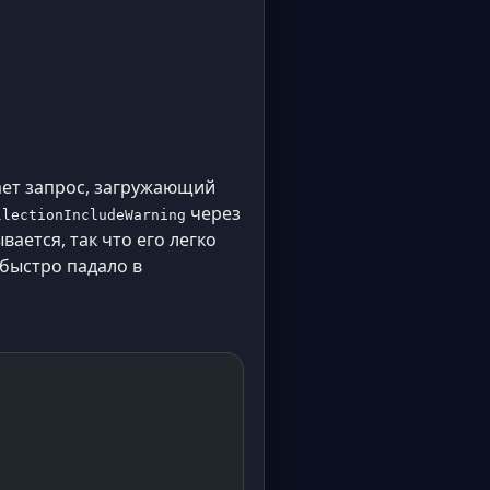
вает запрос, загружающий
через
llectionIncludeWarning
ается, так что его легко
быстро падало в