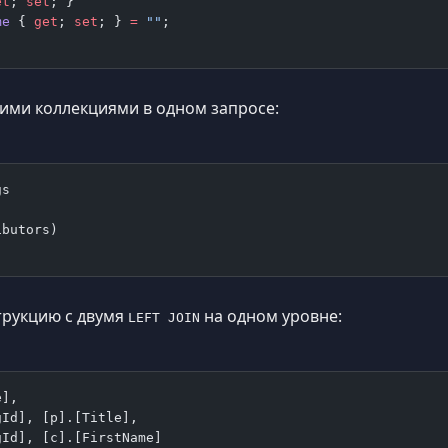
et
; 
set
; }
me
 { 
get
; 
set
; } 
=
 ""
;
еими коллекциями в одном запросе:
gs
)
ibutors)
струкцию с двумя
на одном уровне:
LEFT JOIN
e],
gId], [p].[Title],
gId], [c].[FirstName]