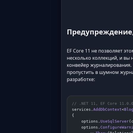
Предупреждение, 
EF Core 11 не позволяет эт
несколько коллекций, и вы
конвейер журналирования. П
пропустить в шумном журна
разработке:
// .NET 11, EF Core 11.0.
services.
AddDbContext
<
Blo
{
    options.
UseSqlServer
(
    options.
ConfigureWarn