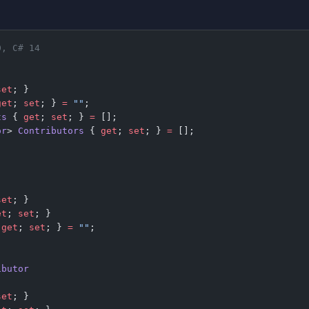
0, C# 14
set
; }
get
; 
set
; } 
=
 ""
;
ts
 { 
get
; 
set
; } 
=
 [];
or
> 
Contributors
 { 
get
; 
set
; } 
=
 [];
set
; }
et
; 
set
; }
 
get
; 
set
; } 
=
 ""
;
ibutor
set
; }