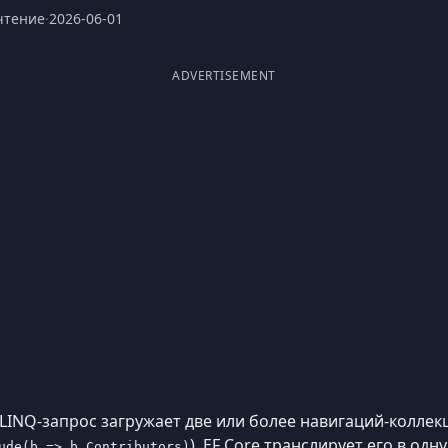
чтение
·
2026-06-01
ADVERTISEMENT
 LINQ-запрос загружает две или более навигаций-колле
), EF Core транслирует его в одн
ude(b => b.Contributors)