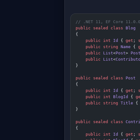
// .NET 11, EF Core 11.0.
public
 sealed
 class
 Blog
{
    public
 int
 Id
 { 
get
; 
    public
 string
 Name
 { 
    public
 List
<
Post
> 
Pos
    public
 List
<
Contribut
}
public
 sealed
 class
 Post
{
    public
 int
 Id
 { 
get
; 
    public
 int
 BlogId
 { 
g
    public
 string
 Title
 {
}
public
 sealed
 class
 Contr
{
    public
 int
 Id
 { 
get
; 