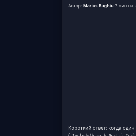
Автор:
Marius Bughiu
·
7 мин на 
Короткий ответ: когда один
(
.Include(b => b.Posts).Incl