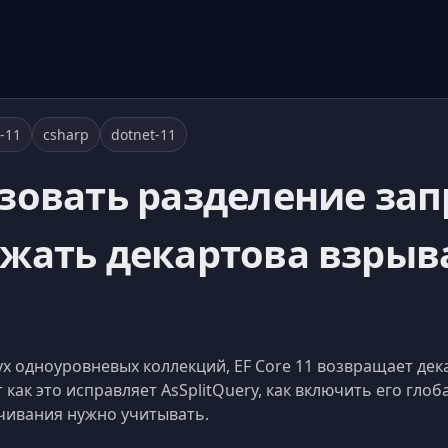
e-11
csharp
dotnet-11
зовать разделение зап
жать декартова взрыва 
вух одноуровневых коллекций, EF Core 11 возвращает де
 как это исправляет AsSplitQuery, как включить его глоб
чивания нужно учитывать.