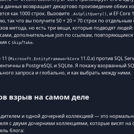
за данных возвращает декартово произведение обеих кол
тся как 1000 строк. Вызовите
, и EF Core
.AsSplitQuery()
ю, так что вы получите 50 + 20 = 70 строк по отдельным
зов метода, но есть три вещи, которые подводят людей
ами, дополнительные join по ссылкам, повторяющиеся 
ния с
/
.
Skip
Take
 11 (
11.0.x) против SQL Ser
Microsoft.EntityFrameworkCore
ентичны в PostgreSQL и SQLite. Я покажу взорванный SQ
ьного запроса и глобально, и как выбрать между ними.
ов взрыв на самом деле
дителем и одной дочерней коллекцией — это нормальн
теля с двумя дочерними коллекциями, которые висят на 
ель блога: