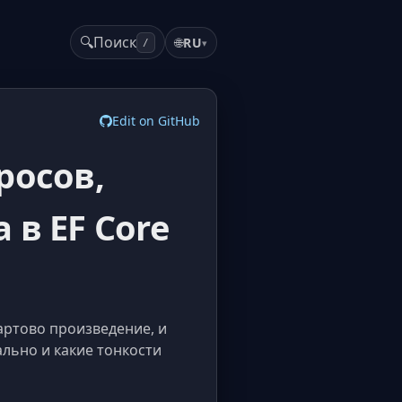
🔍
Поиск
🌐
RU
▾
/
Edit on GitHub
росов,
в EF Core
картово произведение, и
ально и какие тонкости