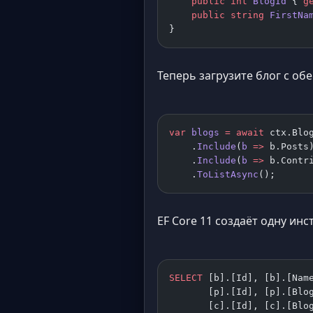
    public
 int
 BlogId
 { 
g
    public
 string
 FirstNa
}
Теперь загрузите блог с об
var
 blogs
 =
 await
 ctx.Blo
    .
Include
(
b
 =>
 b.Posts
    .
Include
(
b
 =>
 b.Contr
    .
ToListAsync
();
EF Core 11 создаёт одну ин
SELECT
 [b].[Id], [b].[Nam
       [p].[Id], [p].[Blo
       [c].[Id], [c].[Blo