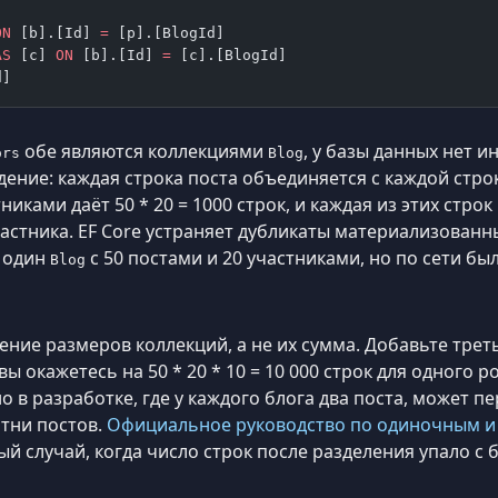
ON
 [b].[Id] 
=
 [p].[BlogId]
AS
 [c] 
ON
 [b].[Id] 
=
 [c].[BlogId]
d]
обе являются коллекциями
, у базы данных нет и
ors
Blog
ение: каждая строка поста объединяется с каждой строк
тниками даёт 50 * 20 = 1000 строк, и каждая из этих стр
астника. EF Core устраняет дубликаты материализованны
е один
с 50 постами и 20 участниками, но по сети бы
Blog
ние размеров коллекций, а не их сумма. Добавьте тре
вы окажетесь на 50 * 20 * 10 = 10 000 строк для одного р
 в разработке, где у каждого блога два поста, может п
отни постов.
Официальное руководство по одиночным и
 случай, когда число строк после разделения упало с б