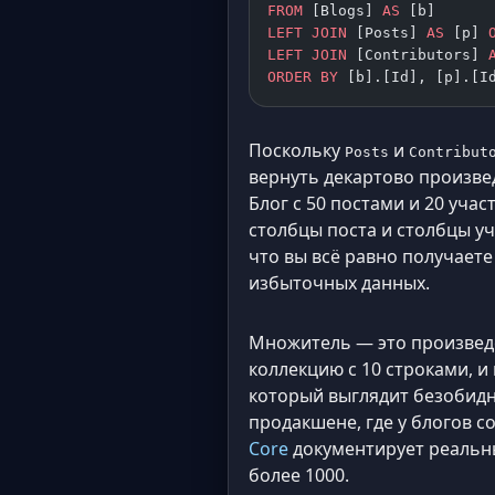
FROM
 [Blogs] 
AS
 [b]
LEFT JOIN
 [Posts] 
AS
 [p] 
LEFT JOIN
 [Contributors] 
ORDER BY
 [b].[Id], [p].[I
Поскольку
и
Posts
Contribut
вернуть декартово произвед
Блог с 50 постами и 20 учас
столбцы поста и столбцы уч
что вы всё равно получает
избыточных данных.
Множитель — это произведе
коллекцию с 10 строками, и 
который выглядит безобидно
продакшене, где у блогов с
Core
документирует реальный
более 1000.