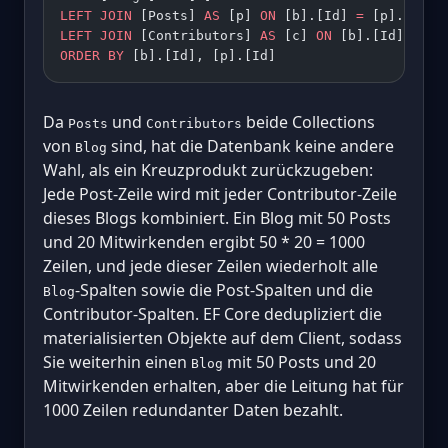
LEFT JOIN
 [Posts] 
AS
 [p] 
ON
 [b].[Id] 
=
 [p].[Blog
LEFT JOIN
 [Contributors] 
AS
 [c] 
ON
 [b].[Id] 
=
 [c
ORDER BY
 [b].[Id], [p].[Id]
Da
und
beide Collections
Posts
Contributors
von
sind, hat die Datenbank keine andere
Blog
Wahl, als ein Kreuzprodukt zurückzugeben:
Jede Post-Zeile wird mit jeder Contributor-Zeile
dieses Blogs kombiniert. Ein Blog mit 50 Posts
und 20 Mitwirkenden ergibt 50 * 20 = 1000
Zeilen, und jede dieser Zeilen wiederholt alle
-Spalten sowie die Post-Spalten und die
Blog
Contributor-Spalten. EF Core dedupliziert die
materialisierten Objekte auf dem Client, sodass
Sie weiterhin einen
mit 50 Posts und 20
Blog
Mitwirkenden erhalten, aber die Leitung hat für
1000 Zeilen redundanter Daten bezahlt.