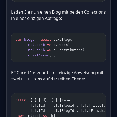
Laden Sie nun einen Blog mit beiden Collections
in einer einzigen Abfrage:
var
 blogs
 =
 await
 ctx.Blogs
    .
Include
(
b
 =>
 b.Posts)
    .
Include
(
b
 =>
 b.Contributors)
    .
ToListAsync
();
EF Core 11 erzeugt eine einzige Anweisung mit
zwei
s auf derselben Ebene:
LEFT JOIN
SELECT
 [b].[Id], [b].[Name],
       [p].[Id], [p].[BlogId], [p].[Title],
       [c].[Id], [c].[BlogId], [c].[FirstName]
FROM
 [Blogs] 
AS
 [b]