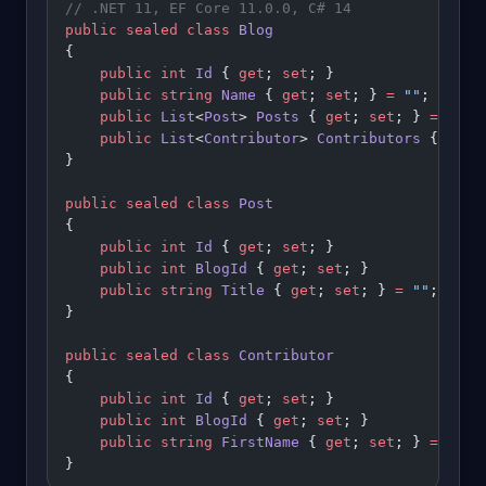
// .NET 11, EF Core 11.0.0, C# 14
public
 sealed
 class
 Blog
{
    public
 int
 Id
 { 
get
; 
set
; }
    public
 string
 Name
 { 
get
; 
set
; } 
=
 ""
;
    public
 List
<
Post
> 
Posts
 { 
get
; 
set
; } 
=
 [];
    public
 List
<
Contributor
> 
Contributors
 { 
get
;
}
public
 sealed
 class
 Post
{
    public
 int
 Id
 { 
get
; 
set
; }
    public
 int
 BlogId
 { 
get
; 
set
; }
    public
 string
 Title
 { 
get
; 
set
; } 
=
 ""
;
}
public
 sealed
 class
 Contributor
{
    public
 int
 Id
 { 
get
; 
set
; }
    public
 int
 BlogId
 { 
get
; 
set
; }
    public
 string
 FirstName
 { 
get
; 
set
; } 
=
 ""
;
}