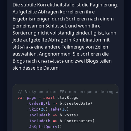
Die subtile Korrektheitsfalle ist die Paginierung.
Aufgeteilte Abfragen korrelieren ihre
Ergebnismengen durch Sortieren nach einem
gemeinsamen Schlüssel, und wenn Ihre
Sortierung nicht vollständig eindeutig ist, kann
jede aufgeteilte Abfrage in Kombination mit
/
eine andere Teilmenge von Zeilen
Skip
Take
auswählen. Angenommen, Sie sortieren die
Blogs nach
und zwei Blogs teilen
CreatedDate
sich dasselbe Datum:
// Risky on older EF: non-unique ordering with p
var
 page
 =
 await
 ctx.Blogs
    .
OrderBy
(
b
 =>
 b.CreatedDate)
    .
Skip
(
20
).
Take
(
10
)
    .
Include
(
b
 =>
 b.Posts)
    .
Include
(
b
 =>
 b.Contributors)
    .
AsSplitQuery
()