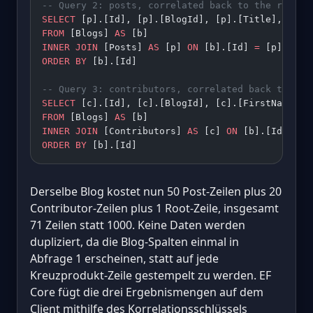
-- Query 2: posts, correlated back to the roots
SELECT
 [p].[Id], [p].[BlogId], [p].[Title], [b].
FROM
 [Blogs] 
AS
 [b]
INNER JOIN
 [Posts] 
AS
 [p] 
ON
 [b].[Id] 
=
 [p].[Blo
ORDER BY
 [b].[Id]
-- Query 3: contributors, correlated back to the
SELECT
 [c].[Id], [c].[BlogId], [c].[FirstName], 
FROM
 [Blogs] 
AS
 [b]
INNER JOIN
 [Contributors] 
AS
 [c] 
ON
 [b].[Id] 
=
 [
ORDER BY
 [b].[Id]
Derselbe Blog kostet nun 50 Post-Zeilen plus 20
Contributor-Zeilen plus 1 Root-Zeile, insgesamt
71 Zeilen statt 1000. Keine Daten werden
dupliziert, da die Blog-Spalten einmal in
Abfrage 1 erscheinen, statt auf jede
Kreuzprodukt-Zeile gestempelt zu werden. EF
Core fügt die drei Ergebnismengen auf dem
Client mithilfe des Korrelationsschlüssels