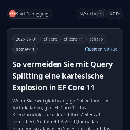
🔍
Suche
Start Debugging
🌐
DE
▾
/
2026-06-01
ef-core
ef-core-11
csharp
dotnet-11
Edit on GitHub
So vermeiden Sie mit Query
Splitting eine kartesische
Explosion in EF Core 11
Wenn Sie zwei gleichrangige Collections per
Include laden, gibt EF Core 11 das
Kreuzprodukt zurück und Ihre Zeilenzahl
explodiert. So behebt AsSplitQuery das
Problem, so aktivieren Sie es global, und das