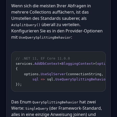
Wenn sich die meisten Ihrer Abfragen in
mehrere Collections auffächern, ist das
Umstellen des Standards sauberer, als
überall zu verteilen.
AsSplitQuery()
Konfigurieren Sie es in den Provider-Optionen
mit
:
UseQuerySplittingBehavior
// .NET 11, EF Core 11.0.0
services.
AddDbContext
<
BloggingContext
>(
options
 =
{
    options.
UseSqlServer
(connectionString,
        sql
 =>
 sql.
UseQuerySplittingBehavior
(Que
});
Das Enum
hat zwei
QuerySplittingBehavior
Werte:
(der Framework-Standard,
SingleQuery
alles in eine einzige Anweisung joinen) und