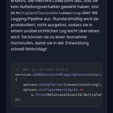
erkennt, die mehrere Collections lädt, und Sie
kein Aufteilungsverhalten gewählt haben, löst
es
über die
MultipleCollectionIncludeWarning
Logging-Pipeline aus. Standardmäßig wird sie
protokolliert, nicht ausgelöst, sodass sie in
einem unübersichtlichen Log leicht übersehen
wird. Sie können sie zu einer Ausnahme
hochstufen, damit sie in der Entwicklung
schnell fehlschlägt:
// .NET 11, EF Core 11.0.0
services.
AddDbContext
<
BloggingContext
>(
options
 =
{
    options.
UseSqlServer
(connectionString);
    options.
ConfigureWarnings
(
w
 =>
        w.
Throw
(RelationalEventId.MultipleCollec
});