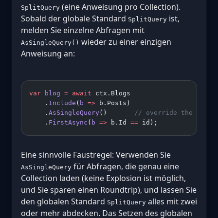
(eine Anweisung pro Collection).
SplitQuery
Sobald der globale Standard
ist,
SplitQuery
melden Sie einzelne Abfragen mit
wieder zu einer einzigen
AsSingleQuery()
Anweisung an:
var
 blog
 =
 await
 ctx.Blogs
    .
Include
(
b
 =>
 b.Posts)
    .
AsSingleQuery
()       
// override the globa
    .
FirstAsync
(
b
 =>
 b.Id 
==
 id);
Eine sinnvolle Faustregel: Verwenden Sie
für Abfragen, die genau eine
AsSingleQuery
Collection laden (keine Explosion ist möglich,
und Sie sparen einen Roundtrip), und lassen Sie
den globalen Standard
alles mit zwei
SplitQuery
oder mehr abdecken. Das Setzen des globalen