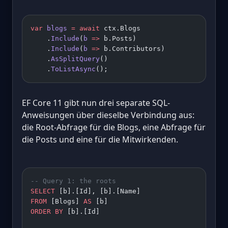
var
 blogs
 =
 await
 ctx.Blogs
    .
Include
(
b
 =>
 b.Posts)
    .
Include
(
b
 =>
 b.Contributors)
    .
AsSplitQuery
()
    .
ToListAsync
();
EF Core 11 gibt nun drei separate SQL-
Anweisungen über dieselbe Verbindung aus:
die Root-Abfrage für die Blogs, eine Abfrage für
die Posts und eine für die Mitwirkenden.
-- Query 1: the roots
SELECT
 [b].[Id], [b].[Name]
FROM
 [Blogs] 
AS
 [b]
ORDER BY
 [b].[Id]