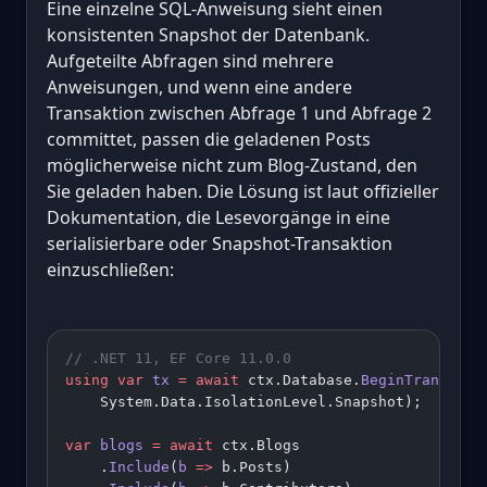
Eine einzelne SQL-Anweisung sieht einen
konsistenten Snapshot der Datenbank.
Aufgeteilte Abfragen sind mehrere
Anweisungen, und wenn eine andere
Transaktion zwischen Abfrage 1 und Abfrage 2
committet, passen die geladenen Posts
möglicherweise nicht zum Blog-Zustand, den
Sie geladen haben. Die Lösung ist laut offizieller
Dokumentation, die Lesevorgänge in eine
serialisierbare oder Snapshot-Transaktion
einzuschließen:
// .NET 11, EF Core 11.0.0
using
 var
 tx
 =
 await
 ctx.Database.
BeginTransacti
    System.Data.IsolationLevel.Snapshot);
var
 blogs
 =
 await
 ctx.Blogs
    .
Include
(
b
 =>
 b.Posts)