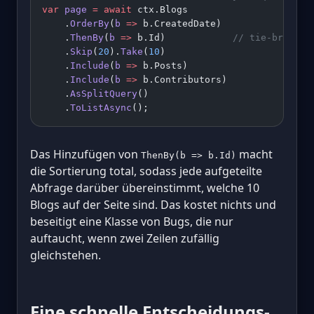
var
 page
 =
 await
 ctx.Blogs
    .
OrderBy
(
b
 =>
 b.CreatedDate)
    .
ThenBy
(
b
 =>
 b.Id)            
// tie-breaker
    .
Skip
(
20
).
Take
(
10
)
    .
Include
(
b
 =>
 b.Posts)
    .
Include
(
b
 =>
 b.Contributors)
    .
AsSplitQuery
()
    .
ToListAsync
();
Das Hinzufügen von
macht
ThenBy(b => b.Id)
die Sortierung total, sodass jede aufgeteilte
Abfrage darüber übereinstimmt, welche 10
Blogs auf der Seite sind. Das kostet nichts und
beseitigt eine Klasse von Bugs, die nur
auftaucht, wenn zwei Zeilen zufällig
gleichstehen.
Eine schnelle Entscheidungs-